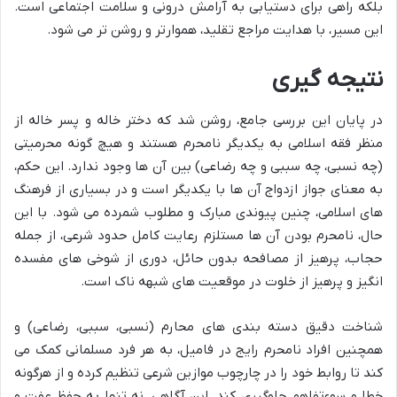
بلکه راهی برای دستیابی به آرامش درونی و سلامت اجتماعی است.
این مسیر، با هدایت مراجع تقلید، هموارتر و روشن تر می شود.
نتیجه گیری
در پایان این بررسی جامع، روشن شد که دختر خاله و پسر خاله از
منظر فقه اسلامی به یکدیگر نامحرم هستند و هیچ گونه محرمیتی
(چه نسبی، چه سببی و چه رضاعی) بین آن ها وجود ندارد. این حکم،
به معنای جواز ازدواج آن ها با یکدیگر است و در بسیاری از فرهنگ
های اسلامی، چنین پیوندی مبارک و مطلوب شمرده می شود. با این
حال، نامحرم بودن آن ها مستلزم رعایت کامل حدود شرعی، از جمله
حجاب، پرهیز از مصافحه بدون حائل، دوری از شوخی های مفسده
انگیز و پرهیز از خلوت در موقعیت های شبهه ناک است.
شناخت دقیق دسته بندی های محارم (نسبی، سببی، رضاعی) و
همچنین افراد نامحرم رایج در فامیل، به هر فرد مسلمانی کمک می
کند تا روابط خود را در چارچوب موازین شرعی تنظیم کرده و از هرگونه
خطا و سوءتفاهم جلوگیری کند. این آگاهی، نه تنها به حفظ عفت و