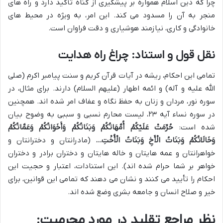
چرا که دین اسلام همواره بر پیشگیری از گناه تأکید دارد و راه های
منجر به آن را مسدود می کند. این امر، به ویژه در محیط های
خانوادگی و کاری، نیازمند هوشیاری و دقت فراوان است.
نقل قول و استناد: چراغ راه هدایت
تمامی این احکام، ریشه در آیات قرآن کریم و سنت پیامبر اکرم (صلی
الله علیه و آله) و ائمه اطهار (علیهم السلام) دارند. برای مثال، در
سوره نور، مردان و زنان به حفظ نگاه و عفاف امر شده اند. همچنین
در سوره نساء آیه ۲۳، لیست محارم نسبی و سببی به وضوح بیان
شده است:
حُرِّمَتْ عَلَيْكُمْ أُمَّهَاتُكُمْ وَبَنَاتُكُمْ وَأَخَوَاتُكُمْ وَعَمَّاتُكُمْ
وَخَالَاتُكُمْ وَبَنَاتُ الْأَخِ وَبَنَاتُ الْأُخْتِ…
(مادرانتان و دخترانتان و
خواهرانتان و عمه هایتان و خاله هایتان و دختران برادر و دختران
خواهر بر شما حرام شده اند). این استنادات، اعتبار و حجیت این
احکام را تأیید می کنند و نشان می دهند که تمامی این قوانین، برای
خیر و صلاح انسان و جامعه بشری وضع شده اند.
نظر مراجع تقلید در مورد محرمیت: