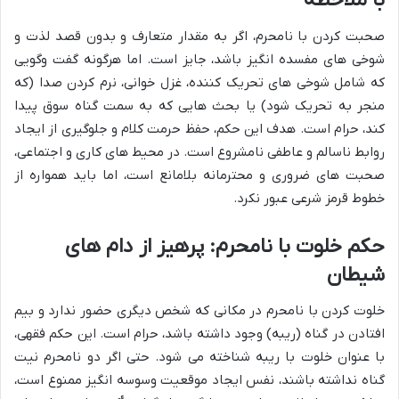
با ملاحظه
صحبت کردن با نامحرم، اگر به مقدار متعارف و بدون قصد لذت و
شوخی های مفسده انگیز باشد، جایز است. اما هرگونه گفت وگویی
که شامل شوخی های تحریک کننده، غزل خوانی، نرم کردن صدا (که
منجر به تحریک شود) یا بحث هایی که به سمت گناه سوق پیدا
کند، حرام است. هدف این حکم، حفظ حرمت کلام و جلوگیری از ایجاد
روابط ناسالم و عاطفی نامشروع است. در محیط های کاری و اجتماعی،
صحبت های ضروری و محترمانه بلامانع است، اما باید همواره از
خطوط قرمز شرعی عبور نکرد.
حکم خلوت با نامحرم: پرهیز از دام های
شیطان
خلوت کردن با نامحرم در مکانی که شخص دیگری حضور ندارد و بیم
افتادن در گناه (ریبه) وجود داشته باشد، حرام است. این حکم فقهی،
با عنوان خلوت با ریبه شناخته می شود. حتی اگر دو نامحرم نیت
گناه نداشته باشند، نفس ایجاد موقعیت وسوسه انگیز ممنوع است،