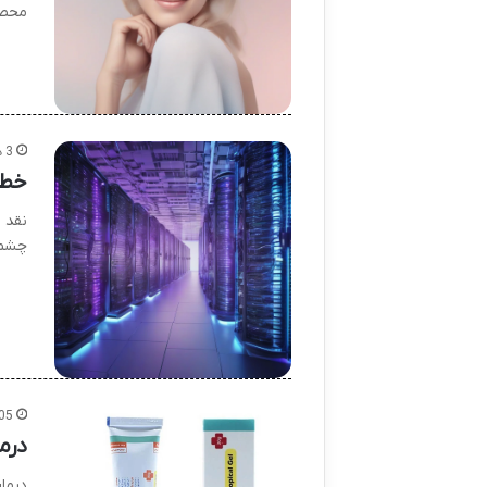
محصو
3 هفته پیش
خطا
نقد 
چشم 
05
درم
درما