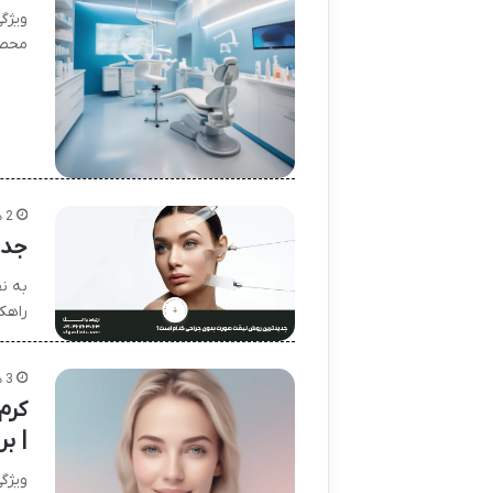
ویژگ
محصو
2 هفته پیش
جدی
به نق
راهک
3 هفته پیش
کرم
| ب
ویژگ