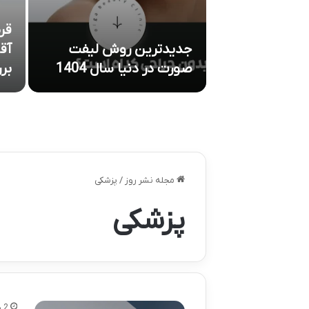
قر
روک پیشانی در
جدیدترین روش لیفت
آق
صورت در دنیا سال 1404
بر
مجله نشر روز
/
پزشکی
پزشکی
2 روز پیش