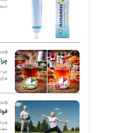
نتیج
04
چرا
چرا 
فرآو
04
فوای
ورزش 
شوند