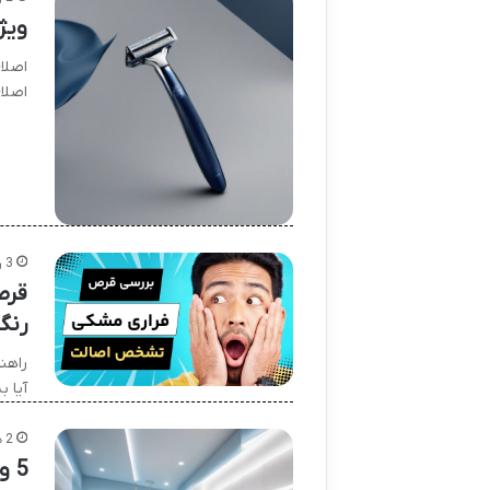
ویژگی ه
اصلا
اصلا
3 روز پیش
قرص
رنگ
راهن
آیا ب
2 هفته پیش
5 ویژگی کلیدی خمیر دندان آروماتیک دکتر ویلر | دکتر ویلر