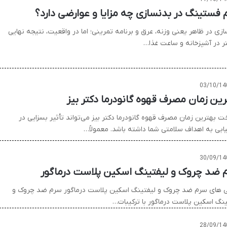
م فستینگ در بدنسازی چه مزایا و عوارضی دارد؟
ازی در ظاهر یعنی وزنه، عرق و برنامه تمرینی؛ اما در واقعیت، نتیجه نهایی
ر در آشپزخانه و ساعت غذا…
03/10/14
رین زمان مصرف قهوه گانودرما دکتر بیز
ت بهترین زمان مصرف قهوه گانودرما دکتر بیز می‌تواند تأثیر بسزایی در
ابی به اهداف سلامتی شما داشته باشد. معمولاً…
30/09/14
 ضد چروک و لیفتینگ اسکین پلاست درماگور
ی های سرم ضد چروک و لیفتینگ اسکین پلاست درماگور سرم ضد چروک و
ینگ اسکین پلاست درماگور با ترکیبات…
28/09/14