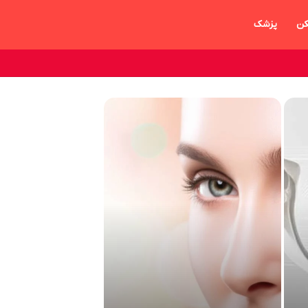
ن
پزشک