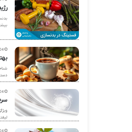
رژی
بدنس
بیشت
04
بهت
شناخ
دستی
04
سرم
ویژگ
لیفت
04