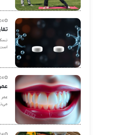
04
تفا
تسکی
است.
04
عمر
می‌ت
04