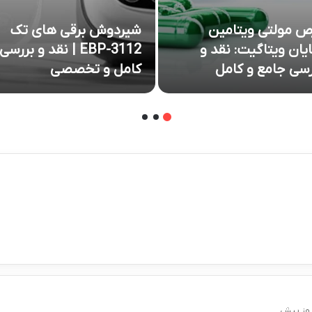
ص مولتی ویتامین
شیردوش برقی های تک
ایان ویتاگیت: نقد و
EBP-3112 | نقد و بررسی
رسی جامع و کامل
کامل و تخصصی