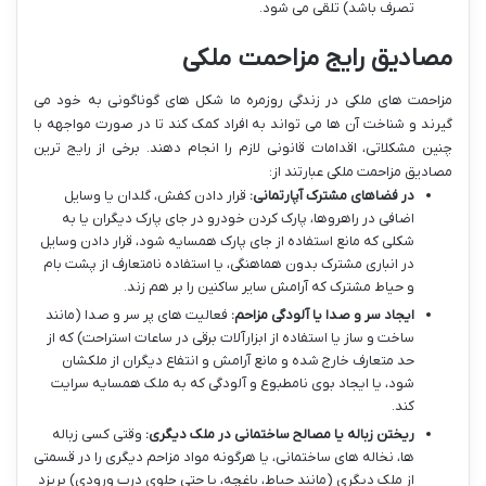
تصرف باشد) تلقی می شود.
مصادیق رایج مزاحمت ملکی
مزاحمت های ملکی در زندگی روزمره ما شکل های گوناگونی به خود می
گیرند و شناخت آن ها می تواند به افراد کمک کند تا در صورت مواجهه با
چنین مشکلاتی، اقدامات قانونی لازم را انجام دهند. برخی از رایج ترین
مصادیق مزاحمت ملکی عبارتند از:
در فضاهای مشترک آپارتمانی:
قرار دادن کفش، گلدان یا وسایل
اضافی در راهروها، پارک کردن خودرو در جای پارک دیگران یا به
شکلی که مانع استفاده از جای پارک همسایه شود، قرار دادن وسایل
در انباری مشترک بدون هماهنگی، یا استفاده نامتعارف از پشت بام
و حیاط مشترک که آرامش سایر ساکنین را بر هم زند.
ایجاد سر و صدا یا آلودگی مزاحم:
فعالیت های پر سر و صدا (مانند
ساخت و ساز یا استفاده از ابزارآلات برقی در ساعات استراحت) که از
حد متعارف خارج شده و مانع آرامش و انتفاع دیگران از ملکشان
شود، یا ایجاد بوی نامطبوع و آلودگی که به ملک همسایه سرایت
کند.
ریختن زباله یا مصالح ساختمانی در ملک دیگری:
وقتی کسی زباله
ها، نخاله های ساختمانی، یا هرگونه مواد مزاحم دیگری را در قسمتی
از ملک دیگری (مانند حیاط، باغچه، یا حتی جلوی درب ورودی) بریزد