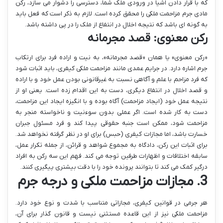
که با قرار دادن اشیا در ورودی ملک شما، دسترسی را دشوار می سازد، رکن
مادی جرم مزاحمت ملکی را محقق کرده است. لازم به ذکر است که فعل باید
به گونه ای باشد که نتیجه اخلال در انتفاع از ملک را در پی داشته باشد.
رکن معنوی: قصد مجرمانه
«رکن معنوی» یا همان «قصد مجرمانه»، به نیت و اراده فرد برای ارتکاب
جرم اشاره دارد. در جرایم عمدی مانند مزاحمت ملکی کیفری، باید اثبات شود
که فرد مزاحم با علم و آگاهی نسبت به غیرقانونی بودن عمل خود و با اراده
و قصد اخلال در انتفاع دیگری، دست به این اقدام زده است. یعنی او از
نتیجه عمل خود (ایجاد مزاحمت) آگاه بوده و با انگیزه ایجاد این مزاحمت،
دست به کار شده است. اگر عملی بدون سوءنیت و ناخواسته منجر به
مزاحمت شود، ممکن است جنبه حقوقی پیدا کند و فرد مسئول جبران
خسارت باشد، اما مجازات کیفری (حبس) برای او در نظر گرفته نخواهد شد.
برای اثبات این رکن، دادگاه به مجموع شواهد و قرائن، از جمله تکرار عمل،
سابقه اختلافات و اظهارات طرفین توجه می کند. فهم این سه رکن به افراد
درگیر کمک می کند تا بتوانند پرونده خود را با دقت بیشتری پیگیری کنند.
3. مجازات مزاحمت ملکی و درجه جرم
هر جرمی در قوانین کیفری، مجازاتی متناسب با شدت و نوع خود دارد.
مزاحمت ملکی نیز از این قاعده مستثنی نیست و قانون گذار برای آن،