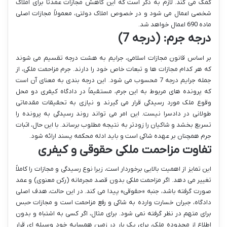
کمک می کند. لازم به ذکر است که این کاهش مجازات عمدتاً برای املاک
شخصی اعمال می شود و در خصوص املاک دولتی، معمولاً مجازات اصلی
ماده 690 اعمال خواهد شد.
درجه جرم: (درجه 7)
بر اساس قانون مجازات اسلامی، جرایم به هشت درجه تقسیم می شوند
که هر کدام مجازات ها و تبعات خاص خود را دارند. جرم مزاحمت ملکی، از
جمله جرایم درجه 7 محسوب می شود. این درجه بندی به معنای آن است
که پرونده های مربوط به این جرم، مستقیماً در دادگاه کیفری دو محل
وقوع ملک مورد رسیدگی قرار می گیرند و نیازی به تحقیقات مقدماتی
طولانی در دادسرا نیست. این امر می تواند روند رسیدگی به پرونده را
تسریع بخشد و شاکیان را زودتر به نتیجه مطلوب برساند. با این حال، اثبات
جرم همچنان بر عهده شاکی است و باید ادله محکمه پسند ارائه شود.
تفاوت مزاحمت ملکی حقوقی و کیفری
این تمایز از اهمیت بالایی برخوردار است، زیرا نوع رسیدگی و مجازات را کاملاً
تغییر می دهد. اگر مزاحمت ملکی بدون قصد مجرمانه (رکن معنوی) و عمد
صورت گرفته باشد، جنبه «حقوقی» پیدا می کند. در این حالت، هدف اصلی
دادگاه، جبران خسارت وارده به شاکی و رفع مزاحمت است و مجازات حبس
برای متهم در نظر گرفته نمی شود. برای مثال، اگر کسی به اشتباه و بدون
اطلاع از محدوده ملک، برای یک بار در زمین همسایه خود وسیله ای قرار