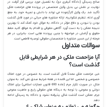
صالح رسیدگی (دادگاه کیفری دو)، به تفصیل مورد بررسی قرار گرفت. در
نهایت، بر نقش بی بدیل وکیل متخصص در پرونده های مزاحمت ملکی
تأکید شد. یک وکیل کارآزموده می تواند با دانش و تجربه خود، به جمع
آوری ادله، تنظیم شکواییه، ارائه مشاوره های حیاتی در مورد قابل گذشت
بودن یا نبودن، و دفاع مؤثر در دادگاه، به موکل خود کمک کند تا بهترین
نتیجه ممکن را به دست آورد. آگاهی حقوقی و اقدام به موقع، کلید حفظ
حقوق و آرامش در مواجهه با چنین پرونده هایی است. بنابراین، در هر
مرحله از این مسیر، مشاوره با متخصصان حقوقی توصیه قاطعی است.
سوالات متداول
آیا مزاحمت ملکی در هر شرایطی قابل
گذشت است؟
خیر، مزاحمت ملکی عمدتاً قابل گذشت است، به خصوص در مورد املاک
خصوصی و شخصی. اما این قاعده در همه شرایط صدق نمی کند. به عنوان
مثال، در صورت تکرار جرم (ماده 693 قانون مجازات اسلامی) برای املاک
دولتی و عمومی، با توجه به دیدگاه های حقوقی رایج و ماهیت عمومی
جرم، ممکن است گذشت شاکی پذیرفته نشود و دادگاه به رسیدگی ادامه
دهد.
چگونه می توانم به عنوان شاکی، از