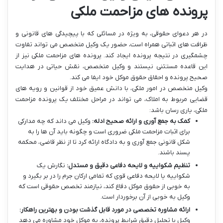
پرونده های مزاحمت ملکی
در هر دعوای حقوقی، به ویژه در مسائلی که با پیچیدگی های قانونی و
ظرافت های اثباتی همراه است، حضور یک وکیل متخصص می تواند تفاوت
چشمگیری در نتیجه پرونده ایجاد کند. پرونده های مزاحمت ملکی نیز از
این قاعده مستثنی نیستند و وکیل متخصص، نقش حیاتی در هدایت
صحیح پرونده و احقاق حقوق موکل خود ایفا می کند.
وکیل متخصص در امور ملکی، با دانش عمیق خود از قوانین و رویه های
قضایی مربوط به املاک، می تواند در مراحل مختلف یک پرونده مزاحمت
ملکی، یاری رسان باشد:
کمک به جمع آوری و ارائه صحیح ادله:
وکیل می داند که چه مدارکی
برای اثبات مزاحمت ملکی ضروری است و چگونه باید آن ها را به
شکل قانونی جمع آوری و به دادگاه ارائه کرد تا از نظر قاضی، محکمه
پسند باشند.
تنظیم شکواییه و لایحه دفاعی دقیق و مستدل:
نگارش یک
شکواییه یا لایحه دفاعی قوی که تمامی ارکان جرم را در بر بگیرد و
به خوبی از حقوق موکل دفاع کند، نیازمند تخصص حقوقی است که
وکیل به خوبی از آن برخوردار است.
ارائه مشاوره تخصصی در مورد قابل گذشت بودن و بهترین راهکار:
وکیل با تحلیل دقیق شرایط پرونده، به موکل خود مشاوره می دهد