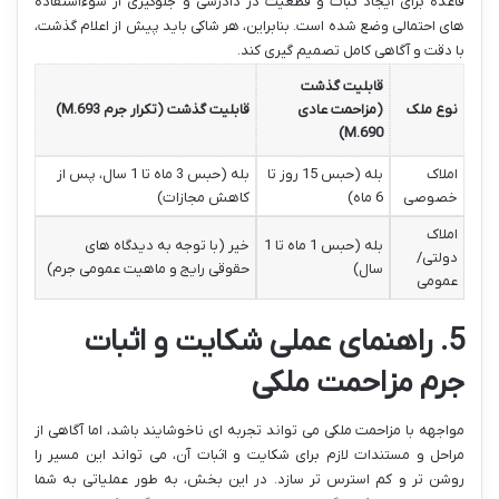
قاعده برای ایجاد ثبات و قطعیت در دادرسی و جلوگیری از سوءاستفاده
های احتمالی وضع شده است. بنابراین، هر شاکی باید پیش از اعلام گذشت،
با دقت و آگاهی کامل تصمیم گیری کند.
قابلیت گذشت
نوع ملک
(مزاحمت عادی
قابلیت گذشت (تکرار جرم M.693)
M.690)
املاک
بله (حبس 15 روز تا
بله (حبس 3 ماه تا 1 سال، پس از
خصوصی
6 ماه)
کاهش مجازات)
املاک
بله (حبس 1 ماه تا 1
خیر (با توجه به دیدگاه های
دولتی/
سال)
حقوقی رایج و ماهیت عمومی جرم)
عمومی
5. راهنمای عملی شکایت و اثبات
جرم مزاحمت ملکی
مواجهه با مزاحمت ملکی می تواند تجربه ای ناخوشایند باشد، اما آگاهی از
مراحل و مستندات لازم برای شکایت و اثبات آن، می تواند این مسیر را
روشن تر و کم استرس تر سازد. در این بخش، به طور عملیاتی به شما