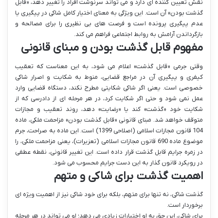
نقش تعیین کننده ای دارد و می تواند سرنوشت افراد را تغییر دهد، «قابل
گذشت بودن» آن است. این ویژگی به معنای اختیار کامل شاکی در پیگیری یا
عدم پیگیری پرونده است و فرصت های بی نظیری را برای مصالحه و
بازگرداندن آرامش به روابط اجتماعی فراهم می کند.
مفهوم قابل گذشت بودن و مبنای قانونی
وقتی جرمی «قابل گذشت» اعلام می شود، به این معناست که تعقیب
کیفری و پیگیری آن در مراجع قضایی، منوط به شکایت و اصرار شاکی
خصوصی است. یعنی اگر شاکی شکایتی مطرح نکند، دستگاه قضایی وارد
عمل نمی شود و حتی اگر شکایت کرد، در هر مرحله ای از دادرسی که از
شکایت خود «گذشت» کند یا «رضایت» دهد، روند تعقیب و مجازات
متوقف خواهد شد. مبنای قانونی «قابل گذشت بودن» مزاحمت ملکی، ماده
104 قانون مجازات اسلامی (اصلاحی 1399) است. این ماده به صراحت، جرم
موضوع ماده 690 قانون مجازات اسلامی (تعزیرات)، یعنی مزاحمت ملکی، را
در زمره جرایم قابل گذشت قرار داده است. این تغییر قانونی، نقطه عطفی
در رویکرد قانون گذار به این دست جرایم محسوب می شود.
اهمیت گذشت برای شاکی و متهم
گذشت شاکی، نه تنها برای متهم، بلکه برای خود شاکی نیز از اهمیت ویژه ای
برخوردار است.
برای شاکی، این حق به او اختیارات زیادی می دهد؛ او می تواند در هر مرحله