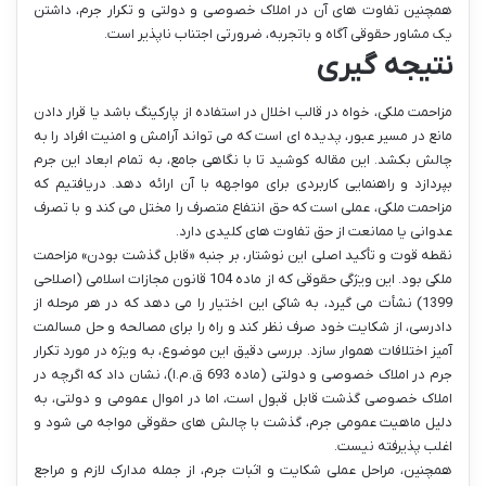
همچنین تفاوت های آن در املاک خصوصی و دولتی و تکرار جرم، داشتن
یک مشاور حقوقی آگاه و باتجربه، ضرورتی اجتناب ناپذیر است.
نتیجه گیری
مزاحمت ملکی، خواه در قالب اخلال در استفاده از پارکینگ باشد یا قرار دادن
مانع در مسیر عبور، پدیده ای است که می تواند آرامش و امنیت افراد را به
چالش بکشد. این مقاله کوشید تا با نگاهی جامع، به تمام ابعاد این جرم
بپردازد و راهنمایی کاربردی برای مواجهه با آن ارائه دهد. دریافتیم که
مزاحمت ملکی، عملی است که حق انتفاع متصرف را مختل می کند و با تصرف
عدوانی یا ممانعت از حق تفاوت های کلیدی دارد.
نقطه قوت و تأکید اصلی این نوشتار، بر جنبه «قابل گذشت بودن» مزاحمت
ملکی بود. این ویژگی حقوقی که از ماده 104 قانون مجازات اسلامی (اصلاحی
1399) نشأت می گیرد، به شاکی این اختیار را می دهد که در هر مرحله از
دادرسی، از شکایت خود صرف نظر کند و راه را برای مصالحه و حل مسالمت
آمیز اختلافات هموار سازد. بررسی دقیق این موضوع، به ویژه در مورد تکرار
جرم در املاک خصوصی و دولتی (ماده 693 ق.م.ا)، نشان داد که اگرچه در
املاک خصوصی گذشت قابل قبول است، اما در اموال عمومی و دولتی، به
دلیل ماهیت عمومی جرم، گذشت با چالش های حقوقی مواجه می شود و
اغلب پذیرفته نیست.
همچنین، مراحل عملی شکایت و اثبات جرم، از جمله مدارک لازم و مراجع