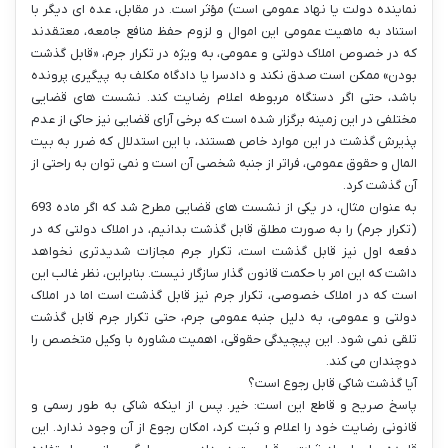
نماینده دولت یا نهاد عمومی است) مؤثر است. در مقابل، عده ای دیگر با
استناد به ماهیت عمومی این اموال و لزوم حفظ منافع جامعه، معتقدند
که در خصوص املاک دولتی و عمومی، به ویژه در تکرار جرم، «قابل گذشت
بودن» ممکن است صدق نکند و دادسرا یا دادگاه مکلف به پیگیری پرونده
باشد، حتی اگر دستگاه مربوطه اعلام رضایت کند. نشست های قضایی
مختلفی در این زمینه برگزار شده است که برخی آرای قضایی نیز حاکی از عدم
پذیرش گذشت در این موارد خاص هستند، با این استدلال که ضرر به بیت
المال و حقوق عمومی، فراتر از جنبه شخصی آن است و نمی توان به راحتی از
آن گذشت کرد.
به عنوان مثال، در یکی از نشست های قضایی مطرح شد که اگر ماده 693
(تکرار جرم) را به صورت مطلق قابل گذشت بدانیم، در املاک دولتی که در
دفعه اول نیز قابل گذشت است، تکرار جرم مجازات شدیدتری نخواهد
داشت که این امر با حکمت قانون گذار سازگار نیست. بنابراین، نظر غالب این
است که در املاک خصوصی، تکرار جرم نیز قابل گذشت است اما در املاک
دولتی و عمومی، به دلیل جنبه عمومی جرم، حتی تکرار جرم قابل گذشت
تلقی نمی شود. این پیچیدگی حقوقی، اهمیت مشاوره با وکیل متخصص را
دوچندان می کند.
آیا گذشت شاکی قابل رجوع است؟
پاسخ صریح و قاطع این است: خیر. پس از اینکه شاکی به طور رسمی و
قانونی رضایت خود را اعلام و ثبت کرد، امکان رجوع از آن وجود ندارد. این