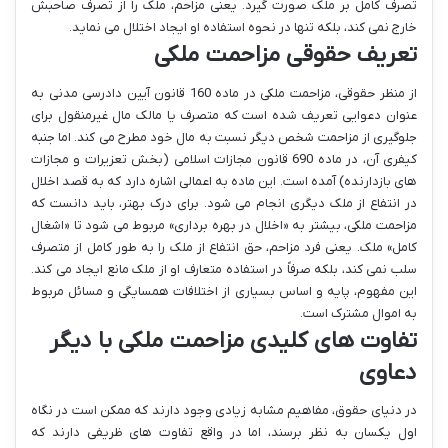
تصرف کامل بر ملک صورت گیرد. یعنی مزاحم، ملک را از تصرف صاحبش
خارج نمی کند، بلکه تنها در نحوه استفاده او ایجاد اختلال می نماید.
تعریف حقوقی مزاحمت ملکی
از منظر حقوقی، مزاحمت ملکی در ماده 160 قانون آیین دادرسی مدنی به
عنوان دعوایی تعریف شده است که متصرف یا مالک مال غیرمنقول برای
جلوگیری از مزاحمت شخص دیگر نسبت به مال خود مطرح می کند. اما جنبه
کیفری آن، در ماده 690 قانون مجازات اسلامی (بخش تعزیرات و مجازات
های بازدارنده) آمده است. این ماده به اعمالی اشاره دارد که به قصد اخلال
در انتفاع از ملک دیگری انجام می شود. برای درک بهتر، باید دانست که
مزاحمت ملکی، بیشتر به «اخلال در بهره برداری» مربوط می شود تا «اشغال
کامل» ملک. یعنی فرد مزاحم، حق انتفاع از ملک را به طور کامل از متصرف
سلب نمی کند، بلکه صرفاً در استفاده متعارف او از ملک مانع ایجاد می کند.
این مفهوم، پایه و اساس بسیاری از اختلافات همسایگی و مسائل مربوط
به اموال مشترک است.
تفاوت های کلیدی مزاحمت ملکی با دیگر
دعاوی
در دنیای حقوق، مفاهیم مشابه زیادی وجود دارند که ممکن است در نگاه
اول یکسان به نظر برسند، اما در واقع تفاوت های ظریفی دارند که