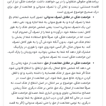
پیامدهای حقوقی متفاوتی را در پی خواهند داشت. مزاحمت ملکی نیز از این
قاعده مستثنی نیست و تمایز آن با تصرف عدوانی و ممانعت از حق، برای
درک صحیح موضوع ضروری است.
مزاحمت ملکی در مقابل تصرف عدوانی:
تصور کنید شخصی تمام باغ
شما را تصرف کرده و به هیچ عنوان به شما اجازه ورود نمی دهد.
این یک «تصرف عدوانی» است؛ یعنی شخص مزاحم، ملک را به طور
کامل تحت سلطه خود درآورده و شما را از تصرف آن محروم کرده
است. اما در مزاحمت ملکی، فرد صرفاً مانع استفاده شما از بخش یا
تمام ملک می شود، بدون آنکه خودش آن را به طور کامل تصرف
کند. به عنوان مثال، اگر کسی خودروی خود را طوری در پارکینگ
مشترک قرار دهد که شما به سختی بتوانید خودرویتان را پارک کنید،
این مزاحمت ملکی است، نه تصرف عدوانی.
مزاحمت ملکی در مقابل ممانعت از حق:
«ممانعت از حق» زمانی رخ
می دهد که شخص مانع اعمال یک حق ارتفاق یا انتفاع قانونی شود.
مثلاً اگر شما حق عبور از ملک همسایه را داشته باشید و او با قفل
کردن دروازه، مانع عبور شما شود، این ممانعت از حق است. در
مزاحمت ملکی، موضوع بر سر اخلال در اصل انتفاع از ملک است، نه
صرفاً ممانعت از اعمال یک حق خاص بر ملک دیگری. مثلاً ریختن
مصالح ساختمانی جلوی ورودی انباری شما، مصداق مزاحمت ملکی
است، در حالی که قفل کردن درب انباری متعلق به شما توسط
دیگری، به نوعی ممانعت از حق یا حتی تصرف عدوانی (اگر به قصد