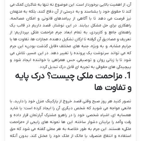
آن، از اهمیت بالایی برخوردار است. این موضوع نه تنها به شاکیان کمک می
کند تا حقوق خود را بشناسند و به درستی از آن دفاع کنند، بلکه به متهمان
نیز فرصت می دهد تا با آگاهی از پیامدهای قانونی و امکان مصالحه،
راهکاری برای حل مشکل بیابند. در این نوشتار، قصد داریم در قالب یک
راهنمای جامع و کاربردی، به تمام ابعاد جرم مزاحمت ملکی بپردازیم؛ از
تعریف و مصادیق آن گرفته تا ارکان تشکیل دهنده، مجازات ها، تفاوت ها با
جرایم مشابه، و به ویژه، جنبه های مختلف «قابل گذشت بودن» این جرم
که می تواند سرنوشت یک پرونده را تغییر دهد. در این مسیر، تلاش می
شود تا با زبانی روان و توصیفی، حس همراهی با خواننده ایجاد شود و
پیچیدگی های حقوقی به تجربه ای قابل درک تبدیل گردد.
1. مزاحمت ملکی چیست؟ درک پایه
و تفاوت ها
تصور کنید هر روز صبح وقتی قصد خروج از پارکینگ منزل خود را دارید، با
مانعی مواجه می شوید که شخص دیگری آن را ایجاد کرده است؛ یا شاید
همسایه ای، اشیاء شخصی خود را در راهرو مشترک آپارتمان قرار داده و
رفت وآمد را برایتان دشوار ساخته. این ها نمونه های رایجی از «مزاحمت
ملکی» هستند. این جرم به طور خلاصه به هر عملی گفته می شود که حق
استفاده و انتفاع متصرف یا مالک از ملک خود را مختل کند، بدون آنکه