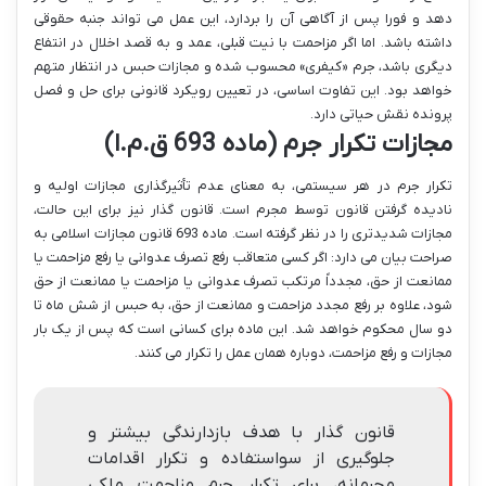
دهد و فورا پس از آگاهی آن را بردارد، این عمل می تواند جنبه حقوقی
داشته باشد. اما اگر مزاحمت با نیت قبلی، عمد و به قصد اخلال در انتفاع
دیگری باشد، جرم «کیفری» محسوب شده و مجازات حبس در انتظار متهم
خواهد بود. این تفاوت اساسی، در تعیین رویکرد قانونی برای حل و فصل
پرونده نقش حیاتی دارد.
مجازات تکرار جرم (ماده 693 ق.م.ا)
تکرار جرم در هر سیستمی، به معنای عدم تأثیرگذاری مجازات اولیه و
نادیده گرفتن قانون توسط مجرم است. قانون گذار نیز برای این حالت،
مجازات شدیدتری را در نظر گرفته است. ماده 693 قانون مجازات اسلامی به
صراحت بیان می دارد: اگر کسی متعاقب رفع تصرف عدوانی یا رفع مزاحمت یا
ممانعت از حق، مجدداً مرتکب تصرف عدوانی یا مزاحمت یا ممانعت از حق
شود، علاوه بر رفع مجدد مزاحمت و ممانعت از حق، به حبس از شش ماه تا
دو سال محکوم خواهد شد. این ماده برای کسانی است که پس از یک بار
مجازات و رفع مزاحمت، دوباره همان عمل را تکرار می کنند.
قانون گذار با هدف بازدارندگی بیشتر و
جلوگیری از سواستفاده و تکرار اقدامات
مجرمانه، برای تکرار جرم مزاحمت ملکی