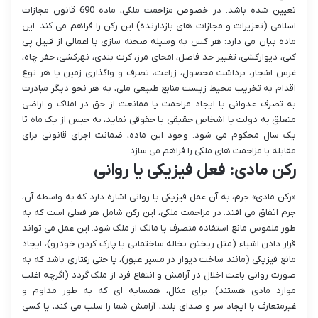
تعیین شده باشد. در خصوص مزاحمت ملکی، ماده 690 قانون مجازات
اسلامی (تعزیرات و مجازات های بازدارنده) این رکن را فراهم می کند. این
ماده بیان می دارد: هر کس به وسیله صحنه سازی یا اعمالی از قبیل پی
کنی، دیوارکشی، تغییر حد فاصل، امحای مرز، کرت بندی، نهرکشی، حفر چاه،
غرس اشجار، برداشت محصول، زراعت، تصرف و واگذاری زمین یا هر نوع
اقدام به تخریب محیط زیست منابع طبیعی ملی، به هر نحو دیگر مبادرت
به تصرف عدوانی یا ایجاد مزاحمت یا ممانعت از حق در املاک و اراضی
متعلق به دولت یا اشخاص حقیقی یا حقوقی نماید، به حبس از یک ماه تا
یک سال محکوم می شود. وجود این ماده، ضمانت اجرای قانونی برای
مقابله با مزاحمت های ملکی را فراهم می سازد.
رکن مادی: فعل فیزیکی یا روانی
«رکن مادی» جرم، به آن عمل فیزیکی یا روانی اشاره دارد که به واسطه آن،
جرم اتفاق می افتد. در مزاحمت ملکی، این رکن شامل هر فعلی است که به
طور ملموس مانع استفاده متصرف یا مالک از ملک شود. این عمل می تواند
قرار دادن اشیاء (مثل ریختن نخاله ساختمانی یا پارک کردن خودرو)، ایجاد
مانع فیزیکی (مانند ساخت دیوار در مسیر عبور)، یا حتی رفتاری باشد که به
صورت روانی باعث اخلال در آرامش و انتفاع فرد از ملک گردد (اگرچه اغلب
موارد مادی هستند). برای مثال، همسایه ای که به طور مداوم و
غیرمتعارف با ایجاد سر و صدای بلند، آرامش شما را سلب می کند، یا کسی