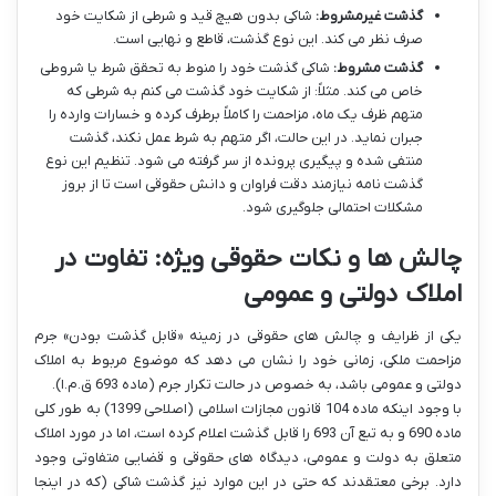
گذشت غیرمشروط:
شاکی بدون هیچ قید و شرطی از شکایت خود
صرف نظر می کند. این نوع گذشت، قاطع و نهایی است.
گذشت مشروط:
شاکی گذشت خود را منوط به تحقق شرط یا شروطی
خاص می کند. مثلاً: از شکایت خود گذشت می کنم به شرطی که
متهم ظرف یک ماه، مزاحمت را کاملاً برطرف کرده و خسارات وارده را
جبران نماید. در این حالت، اگر متهم به شرط عمل نکند، گذشت
منتفی شده و پیگیری پرونده از سر گرفته می شود. تنظیم این نوع
گذشت نامه نیازمند دقت فراوان و دانش حقوقی است تا از بروز
مشکلات احتمالی جلوگیری شود.
چالش ها و نکات حقوقی ویژه: تفاوت در
املاک دولتی و عمومی
یکی از ظرایف و چالش های حقوقی در زمینه «قابل گذشت بودن» جرم
مزاحمت ملکی، زمانی خود را نشان می دهد که موضوع مربوط به املاک
دولتی و عمومی باشد، به خصوص در حالت تکرار جرم (ماده 693 ق.م.ا).
با وجود اینکه ماده 104 قانون مجازات اسلامی (اصلاحی 1399) به طور کلی
ماده 690 و به تبع آن 693 را قابل گذشت اعلام کرده است، اما در مورد املاک
متعلق به دولت و عمومی، دیدگاه های حقوقی و قضایی متفاوتی وجود
دارد. برخی معتقدند که حتی در این موارد نیز گذشت شاکی (که در اینجا