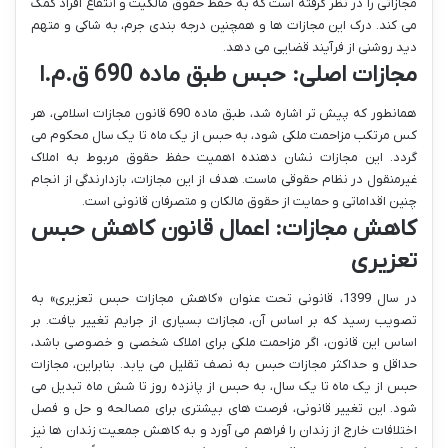
مجازاتی را در نظر گرفته است که به حفظ حقوق مالکیت و انتفاع افراد کمک
می کند. درک این مجازات ها و همچنین درجه بندی جرم، به شاکی و متهم
دید روشنی از فرآیند قضایی می دهد.
مجازات اصلی: حبس طبق ماده 690 ق.م.ا
همانطور که پیش تر اشاره شد، طبق ماده 690 قانون مجازات اسلامی، هر
کس مرتکب مزاحمت ملکی شود، به حبس از یک ماه تا یک سال محکوم می
گردد. این مجازات نشان دهنده اهمیت حفظ حقوق مربوط به املاک
غیرمنقول در نظام حقوقی ماست. هدف از این مجازات، بازدارندگی از انجام
چنین اقداماتی و حمایت از حقوق مالکان و متصرفان قانونی است.
کاهش مجازات: اعمال قانون کاهش حبس
تعزیری
در سال 1399، قانونی تحت عنوان «کاهش مجازات حبس تعزیری» به
تصویب رسید که بر اساس آن، مجازات بسیاری از جرایم تغییر یافت. بر
اساس این قانون، اگر مزاحمت ملکی برای املاک شخصی و خصوصی باشد،
حداقل و حداکثر مجازات حبس به نصف تقلیل می یابد. بنابراین، مجازات
حبس از یک ماه تا یک سال، به حبس از پانزده روز تا شش ماه تبدیل می
شود. این تغییر قانونی، فرصت های بیشتری برای مصالحه و حل و فصل
اختلافات خارج از زندان را فراهم می آورد و به کاهش جمعیت زندان ها نیز