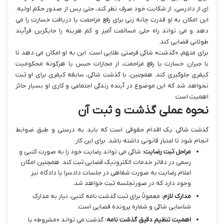
ای از دادرسی، از شکایت خود صرف نظر کند، حتی پس از صدور حکم اولیه.
این امکان به او قدرت چانه زنی برای رفع مزاحمت یا دریافت خسارت را می
دهد و می تواند راه حلی مسالمت آمیز و کم هزینه را جایگزین فرآیند
طولانی قضایی کند.
برای متهم، «گذشت» شاکی فرصتی طلایی است. این به او امکان می دهد تا
با جبران خسارت یا رفع مزاحمت، از مجازات حبس یا هرگونه محکومیت
کیفری جلوگیری کند. همچنین، با گذشت شاکی، سابقه کیفری برای او ثبت
نخواهد شد که این موضوع در آینده زندگی اجتماعی و کاری او بسیار حائز
اهمیت است.
نحوه عملی گذشت و ثبت آن
گذشت شاکی یک اقدام حقوقی است که باید به درستی و طبق ضوابط
انجام شود تا اعتبار قانونی داشته باشد. برای این کار:
مراحل ثبت رضایت:
شاکی می تواند رضایت خود را به صورت کتبی و
رسمی در دفاتر خدمات الکترونیک قضایی ثبت کند. همچنین امکان
اعلام رضایت به صورت شفاهی در جلسات دادسرا یا دادگاه نیز
وجود دارد که در صورتجلسه ثبت خواهد شد.
مدارک لازم:
معمولاً برای ثبت گذشت نامه کتبی، نیاز به مدارک
شناسایی شاکی و شماره پرونده قضایی است.
اهمیت تنظیم دقیق گذشت نامه:
گذشت می تواند «مشروط» یا