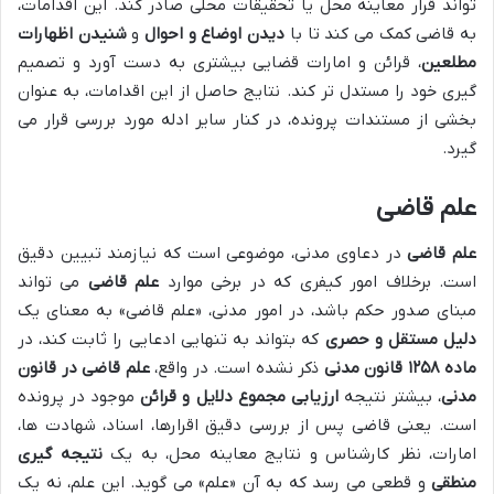
تواند قرار معاینه محل یا تحقیقات محلی صادر کند. این اقدامات،
به قاضی کمک می کند تا با
دیدن اوضاع و احوال
و
شنیدن اظهارات
مطلعین
، قرائن و امارات قضایی بیشتری به دست آورد و تصمیم
گیری خود را مستدل تر کند. نتایج حاصل از این اقدامات، به عنوان
بخشی از مستندات پرونده، در کنار سایر ادله مورد بررسی قرار می
گیرد.
علم قاضی
علم قاضی
در دعاوی مدنی، موضوعی است که نیازمند تبیین دقیق
است. برخلاف امور کیفری که در برخی موارد
علم قاضی
می تواند
مبنای صدور حکم باشد، در امور مدنی، «علم قاضی» به معنای یک
دلیل مستقل و حصری
که بتواند به تنهایی ادعایی را ثابت کند، در
ماده ۱۲۵۸ قانون مدنی
ذکر نشده است. در واقع،
علم قاضی در قانون
مدنی
، بیشتر نتیجه
ارزیابی مجموع دلایل و قرائن
موجود در پرونده
است. یعنی قاضی پس از بررسی دقیق اقرارها، اسناد، شهادت ها،
امارات، نظر کارشناس و نتایج معاینه محل، به یک
نتیجه گیری
منطقی
و قطعی می رسد که به آن «علم» می گوید. این علم، نه یک