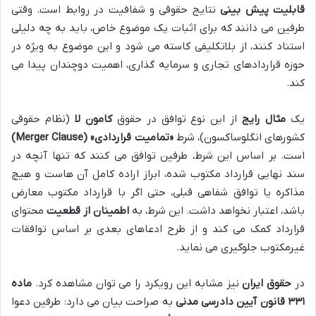
قابلیت پیش بینی
نتایج حقوقی و شفافیت در روابط است. وقتی
طرفین می دانند که برای اثبات یک موضوع خاص، باید به چه دلیلی
استناد کنند، از بلاتکلیفی کاسته می شود و این موضوع به ویژه در
حوزه قراردادهای تجاری و سرمایه گذاری، اهمیت دوچندان پیدا می
کند.
یک
مثال رایج
از این نوع توافق در حقوق
کامون لا
(نظام حقوقی
کشورهای انگلوساکسون)، شرط
«تمامیت قراردادی» (Merger Clause)
است. بر اساس این شرط، طرفین توافق می کنند که تنها آنچه در
سند نهایی قرارداد مکتوب شده، ابراز اراده کامل آن هاست و هیچ
مذاکره یا توافق شفاهی قبلی، حتی اگر با قرارداد مکتوب معارض
باشد، اعتبار نخواهد داشت. این شرط، به
اطمینان از قطعیت
محتوای
قرارداد کمک می کند و از طرح ادعاهای بعدی بر اساس توافقات
غیرمکتوب جلوگیری می نماید.
در
حقوق ایران
نیز مشابه این رویکرد را می توان مشاهده کرد.
ماده
۳۳۱ قانون آیین دادرسی مدنی
به صراحت بیان می دارد: طرفین دعوا