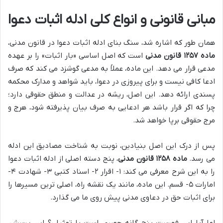
مبانی قانونی و انواع کلی ادله اثبات دعوا
همان طور که اشاره شد، سنگ بنای ادله اثبات دعوا در قانون مدنی،
ماده ۱۲۵۷ قانون مدنی
است که اصل اساسی «بار اثبات» را بر عهده
مدعی قرار می دهد. این ماده، عملاً به مدعی گوشزد می کند که صرف
ادعا کافی نیست و برای پیروزی در دعوا، باید شواهد و مدارک محکمه
پسندی ارائه دهد. این اصل، ریشه در عدالت و منطق حقوقی دارد؛
چرا که اگر قرار باشد هر ادعایی به صرف بیان پذیرفته شود، هرج و
مرج حقوقی برپا خواهد شد.
پس از درک این اصل بنیادین، نوبت به شناخت مصادیق این ادله
می رسد.
ماده ۱۲۵۸ قانون مدنی
، پنج دسته اصلی از ادله اثبات دعوا
را به این شرح معرفی می کند: ۱- اقرار ۲- اسناد کتبی ۳- شهادت ۴-
امارات ۵- قسم. این ماده، مانند یک نقشه راه، اصلی ترین مسیرها را
برای اثبات حق در دعاوی مدنی پیش روی ما می گذارد.
اما آیا این فهرست پنج گانه حصری است یا تمثیلی؟ این پرسش،