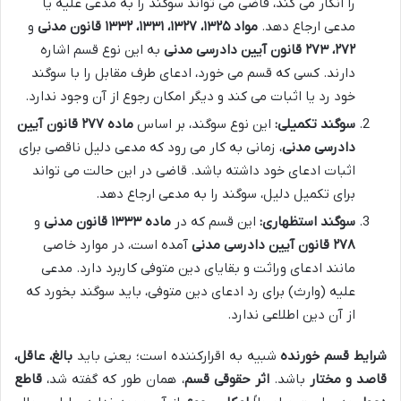
را انکار می کند، قاضی می تواند سوگند را به مدعی علیه یا
مدعی ارجاع دهد.
مواد ۱۳۲۵، ۱۳۲۷، ۱۳۳۱، ۱۳۳۲ قانون مدنی
و
۲۷۲، ۲۷۳ قانون آیین دادرسی مدنی
به این نوع قسم اشاره
دارند. کسی که قسم می خورد، ادعای طرف مقابل را با سوگند
خود رد یا اثبات می کند و دیگر امکان رجوع از آن وجود ندارد.
سوگند تکمیلی:
این نوع سوگند، بر اساس
ماده ۲۷۷ قانون آیین
دادرسی مدنی
، زمانی به کار می رود که مدعی دلیل ناقصی برای
اثبات ادعای خود داشته باشد. قاضی در این حالت می تواند
برای تکمیل دلیل، سوگند را به مدعی ارجاع دهد.
سوگند استظهاری:
این قسم که در
ماده ۱۳۳۳ قانون مدنی
و
۲۷۸ قانون آیین دادرسی مدنی
آمده است، در موارد خاصی
مانند ادعای وراثت و بقایای دین متوفی کاربرد دارد. مدعی
علیه (وارث) برای رد ادعای دین متوفی، باید سوگند بخورد که
از آن دین اطلاعی ندارد.
شرایط قسم خورنده
شبیه به اقرارکننده است؛ یعنی باید
بالغ، عاقل،
قاصد و مختار
باشد.
اثر حقوقی قسم
، همان طور که گفته شد،
قاطع