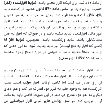
از دادگاه) باشد. برای اینکه اقرار معتبر باشد،
شرایط اقرارکننده (مُقِر)
اهمیت زیادی دارد. بر اساس
ماده ۱۲۶۲ قانون مدنی
، اقرارکننده باید
بالغ، عاقل، قاصد و مختار
باشد. یعنی نه تنها باید به سن قانونی
رسیده باشد و قدرت تشخیص داشته باشد، بلکه باید قصد اقرار
داشته و بدون هیچ اجبار و اکراهی آن را بیان کند. علاوه بر این، در
امور مالی، اقرارکننده نباید سفیه باشد و در صورتی که اقرار به ضرر
بستانکاران باشد، نباید ورشکسته باشد. همچنین،
شرایط مُقَرٌ لَهُ
(کسی که اقرار به نفع اوست) نیز باید رعایت شود؛ به این معنی که
او باید اجمالاً معلوم باشد تا ابهامی در مورد ذینفع وجود نداشته
باشد (
ماده ۱۲۶۷ قانون مدنی
).
اعتبار اقرار به اندازه ای است که معمولاً نیازی به دلیل دیگری برای
اثبات آن حق نیست. اگر اقرار ساده باشد، دادگاه بلافاصله بر اساس
آن رأی صادر می کند. اما گاهی اوقات، اقرار
مرکب
است، یعنی
اقرارکننده هم به وجود حقی به ضرر خود اعتراف می کند و هم ادعای
دیگری به نفع خود مطرح می کند. در این صورت، قاضی باید به دقت
آن را بررسی کند. در عمل،
چالش های اثباتی اقرار غیرقضایی
می