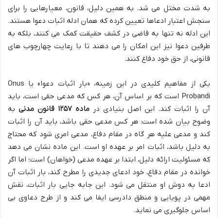
به شدت مختل می شد. به همین دلیل، قانون، معیارهایی را برای
سنجش اعتبار ادعاها تعیین کرده که همان ادله اثبات دعوا هستند.
این ادله نه تنها به قاضی در کشف حقیقت کمک می کنند، بلکه به
طرفین دعوا نیز این امکان را می دهند تا با رعایت چهارچوب های
قانونی، از حق خود دفاع کنند.
یکی از مفاهیم کلیدی در این زمینه، «بار اثبات دعوا» یا Onus
Probandi است که بر اساس آن، هر کس که مدعی حقی است، باید
آن را اثبات کند. این اصل بنیادی در
ماده ۱۲۵۷ قانون مدنی
به
وضوح بیان شده است: هر کس مدعی حقی باشد، باید آن را اثبات
کند و مدعی علیه هر گاه در مقام دفاع، مدعی امری شود که محتاج
به دلیل باشد، اثبات امر بر عهده او است. این ماده نشان می دهد
که مسئولیت ارائه دلیل، ابتدا بر عهده مدعی (خواهان) است؛ اما اگر
خوانده در مقام دفاع، خود ادعای جدیدی را مطرح کند، بار اثبات آن
ادعا به دوش او منتقل می شود. این جابه جایی بار اثبات، نقش
مهمی در پویایی و منطق دادرسی ایفا می کند و از طرح دعاوی بی
اساس جلوگیری می نماید.