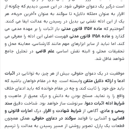
است درگیر یک دعوای حقوقی شود. در این مسیر، دیدیم که چگونه از
اقرار به عنوان «ملکه دلایل» تا سوگند به عنوان «آخرین حربه»، هر
یک از این ادله نقشی بی بدیل در رسیدن به عدالت ایفا می کنند.
آموختیم که
ماده ۱۲۵۷ قانون مدنی
بار اثبات را بر عهده مدعی می
گذارد و
ماده ۱۲۵۸ قانون مدنی
فهرست اصلی این ادله را معرفی می
کند، اما نباید از سایر ابزارهای مهم مانند کارشناسی، معاینه محل و
تحقیقات محلی و البته نقش اساسی
علم قاضی
در تحلیل جامع
شواهد غافل شد.
موفقیت در یک دعوای حقوقی، بیش از هر چیز، به توانایی در
اثبات
ادعا
و
ارائه دلایل متقن
وابسته است. چه در مقام خواهان باشید که
باید حق خود را ثابت کند، و چه در مقام خوانده که باید ادعای خلاف
واقع را رد نماید، مسلح بودن به دانش و درک عمیق از ماهیت و
شرایط ادله اثبات دعوا
، سرنوشت ساز خواهد بود. شناخت دقیق
سند
رسمی و عادی
، آگاهی از
شرایط شهادت
و
اقرار
، درک
امارات قانونی و
قضایی
و آشنایی با قواعد
سوگند در دعاوی حقوقی
، همگی همچون
قطعات یک پازل، تصویر روشنی از مسیر رسیدن به عدالت را ترسیم