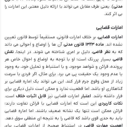
مدنی
). یعنی طرف مقابل می تواند با ارائه دلیل معتبر، این امارات را
بی اثر کند.
امارات قضایی
امارات قضایی
، بر خلاف امارات قانونی، مستقیماً توسط قانون تعیین
نشده اند.
ماده ۱۳۲۳ قانون مدنی
آن ها را اوضاع و احوالی می داند
که به
نظر قاضی
، دلیل بر امری شناخته می شوند. در اینجا،
نقش
قاضی
بسیار پررنگ است؛ او با توجه به اوضاع و احوال خاص هر
پرونده، قرائن و شواهد موجود، و با استنباط و تحلیل خود، به وجود
یا عدم وجود یک حقیقت پی می برد. برای مثال، اگر فردی با سرعت
زیاد از محل وقوع جرم فرار کند، این می تواند یک اماره قضایی بر
گناهکاری او باشد، اما قطعیت ندارد و ممکن است دلیل دیگری برای
فرار داشته باشد.
اعتبار
امارات قضایی نیز
قابل اثبات خلاف
است.
نکات کاربردی
این است که امارات قضایی با قرائن تفاوت دارند؛
قرائن ممکن است تنها یک نشانه ضعیف باشند، اما اماره قضایی
باید به حدی قوی باشد که قاضی را به نتیجه ای منطقی سوق دهد.
اهمیت مهارت قاضی
در استنباط صحیح از امارات قضایی برای