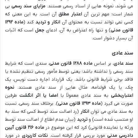
می شوند، نمونه هایی از اسناد رسمی هستند.
مزایای سند رسمی
بی
شمار است؛ مهم ترین آن
اعتبار مطلق
آن است. به این معنی که
کسی نمی تواند نسبت به محتوای آن
انکار و تردید
کند (
ماده ۱۲۹۲
قانون مدنی
) و تنها راه اعتراض به آن، ادعای
جعل
است که اثبات
آن بسیار دشوار است.
سند عادی
سند عادی
، بر اساس
ماده ۱۲۸۸ قانون مدنی
، سندی است که شرایط
سند رسمی را نداشته باشد؛ یعنی توسط مأمور رسمی تنظیم نشده یا
فاقد برخی شرایط قانونی باشد. یک قرارداد اجاره دست نویس، یک
چک، یا یک قولنامه، مثال هایی از سند عادی هستند.
نحوه
اعتباربخشی
به سند عادی معمولاً با
امضا یا اثر انگشت
طرفین
صورت می گیرد (
ماده ۱۲۹۳ قانون مدنی
). برخلاف سند رسمی، نسبت
به سند عادی می توان
انکار
(رد اصالت سند توسط کسی که سند به
او منتسب شده است) و
تردید
(بیان عدم اطلاع از اصالت سند توسط
ورثه یا نماینده قانونی) کرد که این موضوع در
ماده ۲۱۶ قانون آیین
دادرسی مدنی
مورد بررسی قرار گرفته است.
نکات کاربردی
در مورد