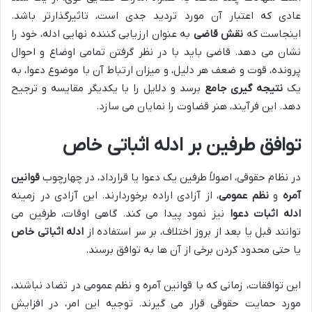
عادی که اعتبار آن مورد تردید جدی است، تاثیرگذارتر باشد.
اینجاست که
نقش قاضی
به عنوان ارزیابی کننده نهایی ادله، خود را
نشان می دهد. قاضی باید با در نظر گرفتن تمامی اوضاع و احوال
پرونده، قوت و ضعف هر دلیل، و میزان ارتباط آن با موضوع دعوا، به
یک
نتیجه گیری جامع
برسد و دلایل را با یکدیگر مقایسه و ترجیح
دهد. این فرآیند، هنر قضاوت را نمایان می سازد.
توافق طرفین بر ادله اثباتی خاص
در نظام حقوقی، اصولاً طرفین یک دعوا یا قرارداد، در چهارچوب
قوانین
آمره
و
نظم عمومی
، از آزادی اراده برخوردارند. این آزادی در زمینه
ادله اثبات دعوا
نیز نمود پیدا می کند. گاهی اوقات، طرفین می
توانند قبل یا بعد از بروز اختلاف، بر سر استفاده از
ادله اثباتی خاص
یا حتی محدود کردن برخی از آن ها به توافق برسند.
این توافقات، زمانی که با قوانین آمره و نظم عمومی در تضاد نباشند،
مورد حمایت حقوقی قرار می گیرند. توجیه این امر، در افزایش