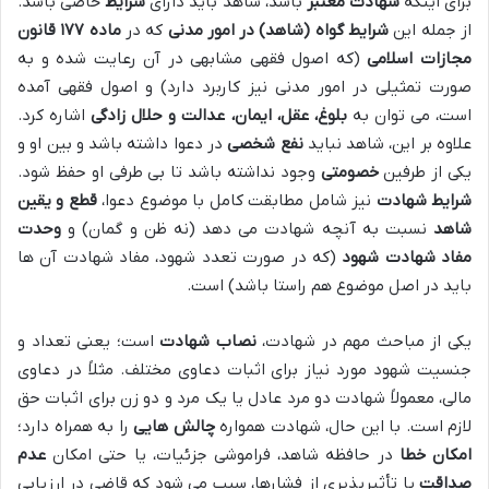
برای اینکه
شهادت معتبر
باشد، شاهد باید دارای
شرایط
خاصی باشد.
از جمله این
شرایط گواه (شاهد) در امور مدنی
که در
ماده ۱۷۷ قانون
مجازات اسلامی
(که اصول فقهی مشابهی در آن رعایت شده و به
صورت تمثیلی در امور مدنی نیز کاربرد دارد) و اصول فقهی آمده
است، می توان به
بلوغ، عقل، ایمان، عدالت و حلال زادگی
اشاره کرد.
علاوه بر این، شاهد نباید
نفع شخصی
در دعوا داشته باشد و بین او و
یکی از طرفین
خصومتی
وجود نداشته باشد تا بی طرفی او حفظ شود.
شرایط شهادت
نیز شامل مطابقت کامل با موضوع دعوا،
قطع و یقین
شاهد
نسبت به آنچه شهادت می دهد (نه ظن و گمان) و
وحدت
مفاد شهادت شهود
(که در صورت تعدد شهود، مفاد شهادت آن ها
باید در اصل موضوع هم راستا باشد) است.
یکی از مباحث مهم در شهادت،
نصاب شهادت
است؛ یعنی تعداد و
جنسیت شهود مورد نیاز برای اثبات دعاوی مختلف. مثلاً در دعاوی
مالی، معمولاً شهادت دو مرد عادل یا یک مرد و دو زن برای اثبات حق
لازم است. با این حال، شهادت همواره
چالش هایی
را به همراه دارد؛
امکان خطا
در حافظه شاهد، فراموشی جزئیات، یا حتی امکان
عدم
صداقت
یا تأثیرپذیری از فشارها، سبب می شود که قاضی در ارزیابی