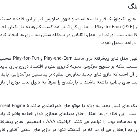
نگ
ی تکنولوژیک قرار داشته است، و ظهور متاورس نیز از این قاعده مستثن
نیست. در ابتدا، مفهوم GameFi و مدل های Play-to-Earn (P2E) یا «بازی کن تا درآمد کسب کنی»، به بازیکنان اج
می داد با انجام بازی ها، ارز دیجیتال یا NFT به دست آورند. این مدل، انقلابی در دیدگاه سنتی به بازی ها ایجاد کرد
درآمد تبدیل نمود.
اما تکامل به اینجا ختم نشد. اکنون شاهد ظهور مدل های پیشرفته تری مانند Play-and-Earn 
یست، بلکه بر تلفیق سرگرمی، تجربه کاربری غنی و اقتصاد درون بازی پایدا
 آن است که بازی های جدید متاورس، علاوه بر پتانسیل درآمدزایی، باید ا
ت های بالایی داشته باشند تا بازیکنان را صرفاً به دلیل لذت بردن از باز
ست. این فناوری ها امکان خلق دنیاهای مجازی فوق العاده واقع گرایانه
شخصیت های هوشمند با رفتارهای طبیعی و تعاملات پویا را فراهم می کنند. گرافیک AAA و انیمیشن های پی
ن به ارمغان می آورند که در گذشته تنها در بازی های سنتی آفلاین قاب