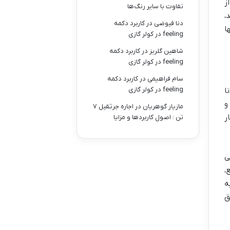
ز
تفاوت با سایر رنگ‌ها
،
دنا فیوضی
در
کاربرد دکمه
ه تنها
feeling در کولر گازی
شاهین گلریز
در
کاربرد دکمه
feeling در کولر گازی
سام فراهیمی
در
کاربرد دکمه
feeling در کولر گازی
نا
و
مازیار گوهریان
در
اجاره جرثقیل ۷
ار
تن : اصول کاربردها و مزایا
ی
،
ه
ق