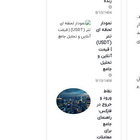
زنده
08/10/1404
.
نمودار
ر
لحظه ای
د
تتر
ی
(USDT)
| قیمت
آنلاین و
تحلیل
جامع
ل
09/10/1404
ه
نقاط
ورود و
خروج در
فارکس:
راهنمای
جامع
برای
معاملات