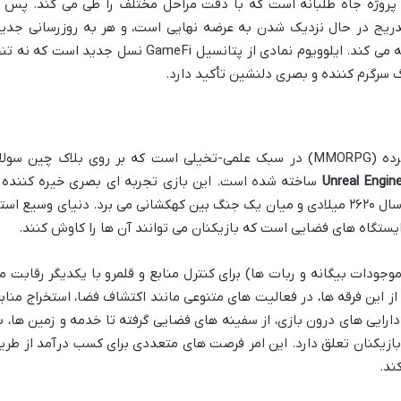
روژه جاه طلبانه است که با دقت مراحل مختلف را طی می کند. پس ا
تدریج در حال نزدیک شدن به عرضه نهایی است، و هر به روزرسانی جدید
قابلیت ها و محتوای بیشتری را به آن اضافه می کند. ایلوویوم نمادی از پتانسیل GameFi نسل جدید است که ن
نگ سرگرم کننده و بصری دلنشین تأکید دارد.
استار اطلس یک بازی آنلاین چندنفره گسترده (MMORPG) در سبک علمی-تخیلی است که بر روی بلاک چین سولا
Unreal Engin
ساخته شده است. این بازی تجربه ای بصری خیره کننده 
سینمایی را ارائه می دهد که بازیکنان را به سال ۲۶۲۰ میلادی و میان یک جنگ بین کهکشانی می برد. دنیای وسیع است
تگاه های فضایی است که بازیکنان می توانند آن ها را کاوش کنند.
وجودات بیگانه و ربات ها) برای کنترل منابع و قلمرو با یکدیگر رقابت م
 از این فرقه ها، در فعالیت های متنوعی مانند اکتشاف فضا، استخراج منابع
رایی های درون بازی، از سفینه های فضایی گرفته تا خدمه و زمین ها، ب
ها به بازیکنان تعلق دارد. این امر فرصت های متعددی برای کسب درآمد از طری
ند.