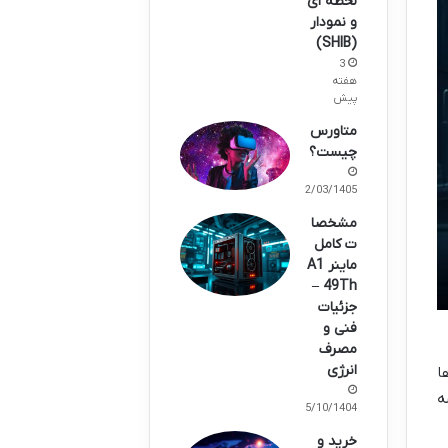
لحظه ای
و نمودار
(SHIB)
3
هفته
پیش
متاورس
چیست؟
02/03/1405
مشخصا
ت کامل
ماینر A1
49Th –
جزئیات
فنی و
مصرف
انرژی
ا
ه
15/10/1404
خرید و