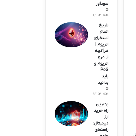
سودآور
11/10/1404
تاریخ
اتمام
استخراج
اتریوم |
هرآنچه
از مرج
اتریوم و
PoS
باید
بدانید
13/10/1404
بهترین
راه خرید
ارز
دیجیتال:
راهنمای
ل