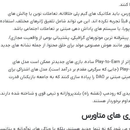
 کنند.
س، باید مکانیک های گیم پلی خلاقانه، تعاملات نوین یا چالش های
قبلاً تجربه نکرده اند. این می تواند شامل تلفیق ژانرهای مختلف، استفاده
 پیشرفته ترین موتورهای گرافیکی، پشتیبانی بومی از واقعیت مجازی/
ظهور مانند هوش مصنوعی مولد برای خلق محتوا، از جمله نشانه های جدید
فراتر از Play-to-Earn ساده، بازی های جدیدتر ممکن است مدل های
اقتصادی پیچیده تری مانند Play-and-Earn (جایی که سرگرمی مقدم بر درآمد است)، مدل های اشتراکی برای
مالکیت دارایی ها، یا سیستم های حاکمیتی مبتنی بر DAO را پیاده سازی کنند که به جامعه بازیکنان قدرت
ی که رودمپ (نقشه راه) بلندپروازانه و تیمی قوی و شناخته شده دارند،
داوم برخوردار هستند.
زی های متاورس
می شود که نه تنها جدید هستند، بلکه با ویژگی های نوآورانه و پتانسی