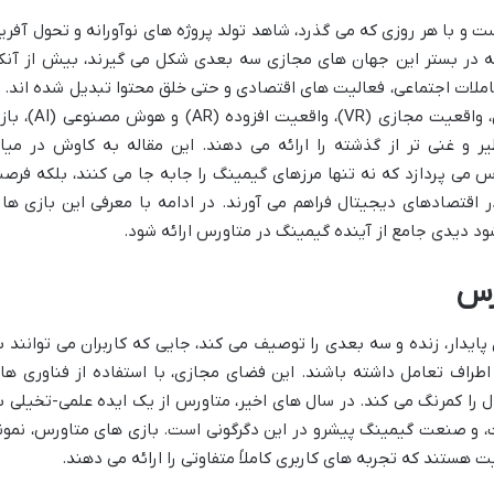
و با هر روزی که می گذرد، شاهد تولد پروژه های نوآورانه و تحول آفری
ه در بستر این جهان های مجازی سه بعدی شکل می گیرند، بیش از آنک
عاملات اجتماعی، فعالیت های اقتصادی و حتی خلق محتوا تبدیل شده اند. ب
پیشرفت های چشمگیر در فناوری بلاک چین، واقعیت مجازی (VR)، واقعیت افزوده (AR
و غنی تر از گذشته را ارائه می دهند. این مقاله به کاوش در میا
س می پردازد که نه تنها مرزهای گیمینگ را جابه جا می کنند، بلکه فرص
قتصادهای دیجیتال فراهم می آورند. در ادامه با معرفی این بازی ها 
شود دیدی جامع از آینده گیمینگ در متاورس ارائه شود.
رس
دار، زنده و سه بعدی را توصیف می کند، جایی که کاربران می توانند ب
 اطراف تعامل داشته باشند. این فضای مجازی، با استفاده از فناوری ها
 را کمرنگ می کند. در سال های اخیر، متاورس از یک ایده علمی-تخیلی ب
 و صنعت گیمینگ پیشرو در این دگرگونی است. بازی های متاورس، نمون
ت هستند که تجربه های کاربری کاملاً متفاوتی را ارائه می دهند.