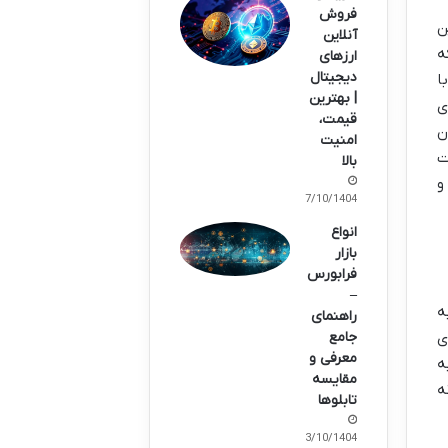
فروش
ن
آنلاین
ه
ارزهای
دیجیتال
ا
| بهترین
) و هوش مصنوعی (AI)، بازی
قیمت،
ن
امنیت
ت
بالا
و
07/10/1404
انواع
بازار
فرابورس
–
ه
راهنمای
ی
جامع
معرفی و
ه
مقایسه
ه
تابلوها
03/10/1404