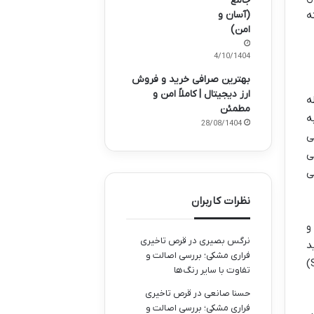
جامع
(آسان و
ه
امن)
14/10/1404
بهترین صرافی خرید و فروش
ارز دیجیتال | کاملاً امن و
طه
مطمئن
ه
28/08/1404
آوری می
ی
ی
نظرات کاربران
و
نرگس بصیری
در
قرص تاخیری
ید
فراری مشکی؛ بررسی اصالت و
و فروش کرد. توکن بومی بازی، ILV نام دارد که برای حاکمیت (DAO)، پاداش دهی به بازیکنان و استیکینگ (Staking)
تفاوت با سایر رنگ‌ها
حسنا صانعی
در
قرص تاخیری
فراری مشکی؛ بررسی اصالت و