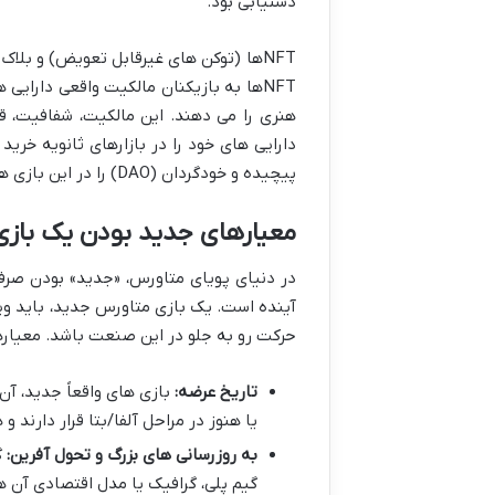
دستیابی بود.
NFTها (توکن های غیرقابل تعویض) و بل
NFTها به بازیکنان مالکیت واقعی دارای
هنری را می دهند. این مالکیت، شفافیت، قا
دارایی های خود را در بازارهای ثانویه خری
پیچیده و خودگردان (DAO) را در این بازی ها تضمین می کند.
معیارهای
جدید
بودن یک بازی
در دنیای پویای متاورس، «جدید» بودن صرفا
آینده است. یک بازی متاورس جدید، باید ویژ
حرکت رو به جلو در این صنعت باشد. معیار
تاریخ عرضه:
بازی های واقعاً جدید، آن 
یا هنوز در مراحل آلفا/بتا قرار دارند 
به روزرسانی های بزرگ و تحول آفرین:
گ
گیم پلی، گرافیک یا مدل اقتصادی آن ها