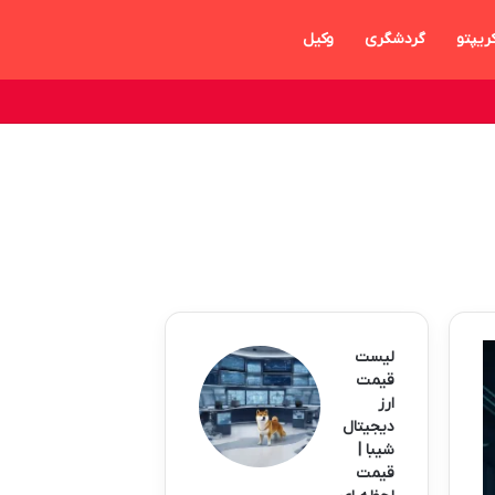
ریپتو
گردشگری
وکیل
لیست
قیمت
ارز
دیجیتال
شیبا |
قیمت