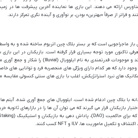
متاورس ارائه می دهند. این بازی ها نماینده آخرین پیشرفت ها در زمین
فراتر از صرفاً «بهترین» بودن، بر نوآوری و آینده نگری تمرکز دارند.
یک بازی نقش آفرینی (RPG) جهان باز ماجراجویی است که بر بستر بلاک چین اتریوم ساخته شده و به واس
فی تاکنون مورد توجه بسیاری قرار گرفته است. بازیکنان در این بازی ب
کاوش در یک دنیای فانتزی وسیع می پردازند و موجودات قدرتمندی به نام ایلوویال (Illuvial) را شکار و جمع 
 در این جهان وجود دارد که هر کدام دارای ویژگی های منحصربه فرد و توانایی های خاص
کانیک های نبرد استراتژیکش، اغلب با بازی های سنتی کنسولی مقایسه م
نه با بلاک چین ادغام شده است. ایلوویال های جمع آوری شده، آیتم ها 
ای مجازی همگی به صورت NFT در اختیار بازیکنان قرار می گیرند که می توان آن ها را در بازارهای ثانویه خر
تکمیل ماموریت ها، ILV و NFT کسب کنند.