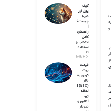
کیف
پول ارز
ی
شیبا
چیست؟
ازه
|
 و
راهنمای
کامل
انتخاب و
و Play-for-Fun هستیم.
استفاده
ر
15/09/1404
ز
قیمت
ی
بیت
کوین به
دلار
نقش رو به رشد هوش مصنوعی (AI) و گرافیک های نسل بعد، به ویژه با موتورهای قدرتمندی مانند Unreal Engine 5،
(BTC) |
لحظه
،
ای،
شرفته،
آنلاین و
ل
نمودار