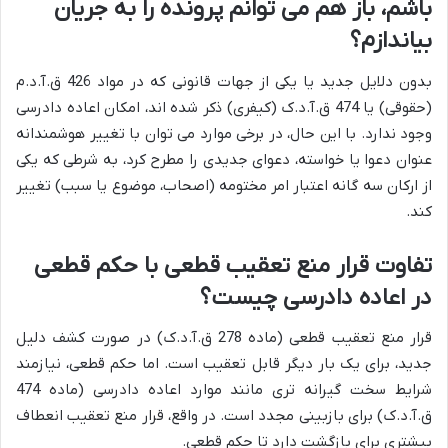
باشم، باز هم می توانم پرونده را به جریان
بیاندازم؟
بدون دلایل جدید یا یکی از جهات قانونی که در مواد 426 ق.آ.د.م
(حقوقی) یا 474 ق.آ.د.ک (کیفری) ذکر شده اند، امکان اعاده دادرسی
وجود ندارد. با این حال، در برخی موارد می توان با تغییر هوشمندانه
عنوان دعوا یا خواسته، دعوای جدیدی را مطرح کرد، به شرطی که یکی
از ارکان سه گانه اعتبار امر مختومه (اصحاب، موضوع یا سبب) تغییر
کند.
تفاوت قرار منع تعقیب قطعی با حکم قطعی
در اعاده دادرسی چیست؟
قرار منع تعقیب قطعی (ماده 278 ق.آ.د.ک) در صورت کشف دلیل
جدید، برای یک بار دیگر قابل تعقیب است. اما حکم قطعی، نیازمند
شرایط سخت گیرانه تری مانند موارد اعاده دادرسی (ماده 474
ق.آ.د.ک) برای بازبینی مجدد است. در واقع، قرار منع تعقیب انعطاف
بیشتری برای بازگشت دارد تا حکم قطعی.