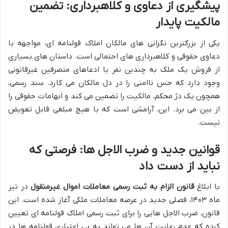
پیشگیری از دعاوی و کلاهبرداری: تضمین
مالکیت پایدار
یکی از بزرگترین نگرانی های مالکان املاک قولنامه ای، مواجهه با
دعاوی حقوقی و کلاهبرداری های احتمالی است. داستان های بسیاری
از فروش یک ملک به چندین نفر یا ادعاهای متصرفین غیرقانونی
وجود دارد که حس ناامنی را در دل مالکان می کارد. سند رسمی،
همچون یک دژ محکم، مالکیت را تضمین می کند و ابهامات حقوقی را
از بین می برد. این، آرامشی است که با هیچ مبلغی قابل تعویض
نیست.
قوانین جدید و ضرب الاجل ها: فرصتی که
نباید از دست داد
با ابلاغ
قانون الزام به ثبت رسمی معاملات اموال غیرمنقول
در تیر
ماه ۱۴۰۳، فصلی جدید در عرصه معاملات ملکی آغاز شده است. این
قانون، ضرب الاجل هایی را برای ثبت رسمی املاک قولنامه ای تعیین
کرده که عدم رعایت آن ها می تواند به بی اعتباری قولنامه ها در