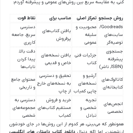
کنی، یه مقایسه سریع بین روش‌های عمومی و پیشرفته آوردم:
روش جستجو
تمرکز اصلی
مناسب برای
نقاط قوت
Goodreads/
محبوبیت و
دسترسی
یافتن کتاب‌های
سایت‌های
سلیقه
سریع، جامعه
پرفروش
توصیه‌گر
عمومی
کاربری
جستجوی
دقت بالا،
جزئیات فنی
یافتن نسخه‌های
پیشرفته
پیدا کردن
کتاب
خاص و قدیمی
(ISBN, ناشر)
نایاب‌ها
آرشیو و
تحقیق و دسترسی
کاتالوگ‌های
محتوای جامع
نسخه‌های
به نسخه‌های خارج
کتابخانه‌ای
و تاریخی
چاپی کمیاب
از چاپ
تجربه
خرید و فروش
دسترسی به
انجمن‌های
شخصی و
مستقیم کتاب‌های
مجموعه‌های
تخصصی
تبادل
کمیاب
شخصی
همونطور که می‌بینی، هر کدوم از این روش‌ها در جای خودشون
ارزشمندن، اما اگه دنبال
دانلود کتاب داستان های انگلیسی