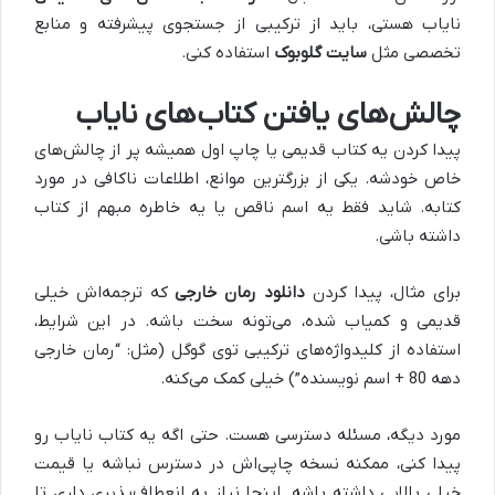
نایاب هستی، باید از ترکیبی از جستجوی پیشرفته و منابع
تخصصی مثل
سایت گلوبوک
استفاده کنی.
چالش‌های یافتن کتاب‌های نایاب
پیدا کردن یه کتاب قدیمی یا چاپ اول همیشه پر از چالش‌های
خاص خودشه. یکی از بزرگترین موانع، اطلاعات ناکافی در مورد
کتابه. شاید فقط یه اسم ناقص یا یه خاطره مبهم از کتاب
داشته باشی.
برای مثال، پیدا کردن
دانلود رمان خارجی
که ترجمه‌اش خیلی
قدیمی و کمیاب شده، می‌تونه سخت باشه. در این شرایط،
استفاده از کلیدواژه‌های ترکیبی توی گوگل (مثل: “رمان خارجی
دهه 80 + اسم نویسنده”) خیلی کمک می‌کنه.
مورد دیگه، مسئله دسترسی هست. حتی اگه یه کتاب نایاب رو
پیدا کنی، ممکنه نسخه چاپی‌اش در دسترس نباشه یا قیمت
خیلی بالایی داشته باشه. اینجا نیاز به انعطاف‌پذیری داری تا