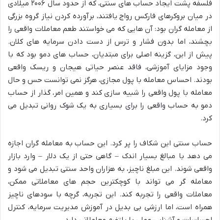
فلسفه پشت ایجاد حساب های سنتی، که از حدود سال ۲۰۰۶ میلادی
در میان بروکرهای فارکس رواج یافتند، برآورده کردن نیاز گروه بزرگی
از معامله گران بود: آن هایی که می خواستند طعم معاملات واقعی را
بچشند، اما بدون فشار و ترس از دست دادن سرمایه های کلان.
پیش از این، گزینه اصلی برای مبتدیان، حساب های دمو بود که با
وجود مزایای آموزشی، فاقد عنصر حیاتی
هیجان و ریسک واقعی
بودند. احساس معامله با پول مجازی، هرگز نمی توانست حس و حال
معامله با پول واقعی را شبیه سازی کند و همین امر، گذار از حساب
دمو به حساب واقعی را برای بسیاری به یک شوک روانی تبدیل می
کرد.
حساب سنتی این شکاف را پر کرد. این حساب به معامله گران اجازه
می دهد با مبالغ بسیار اندک – گاهی حتی از یک دلار – وارد بازار
واقعی شوند. این مبلغ ناچیز، به هزاران واحد سنتی تبدیل می شود و
معامله گر می تواند با
کوچکترین حجم های معاملاتی ممکن
،
معاملات واقعی را تجربه کند. این تجربه، گرچه با سودهای ناچیز
همراه است، اما ارزشی بی بدیل در آموزش مدیریت سرمایه، کنترل
احساسات و آشنایی عملی با پلتفرم معاملاتی دارد.