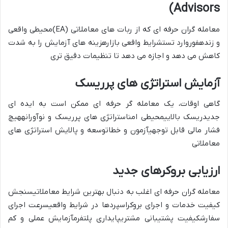
Advisors)
معامله گران حرفه ای که از
ربات های معاملاتی (EA)
محیطی واقعی
و زندهفوروارد تستشرایط واقعی بازارهزینه های آزمایش را به شدت
کاهش می دهد و اجازه می دهد تا
تنظیمات دقیق تری
آزمایش استراتژی های پرریسک
گاهی اوقات، یک معامله گر حرفه ای ممکن است به
ایده ای
جدید
ریسک بالاییمحیطی امناستراتژی های پرریسک و نوآورانههیچ
فشار مالی قابل توجهیآزمون و خطاتوسعه و پالایش استراتژی های
معاملاتی
ارزیابی بروکرهای جدید
معامله گران حرفه ای اغلب به دنبال
بهترین شرایط معاملاتی
سنجش
کیفیت خدمات و اجرای بروکراسپردها در شرایط واقعیسرعت اجرای
سفارشکیفیت پشتیبانی مشتریپایداری پلتفرمآزمایش عملی و کم