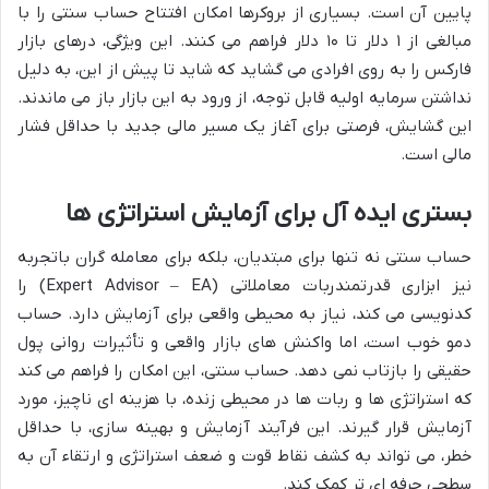
پایین
آن است. بسیاری از بروکرها امکان افتتاح حساب سنتی را با
مبالغی از ۱ دلار تا ۱۰ دلار فراهم می کنند. این ویژگی، درهای بازار
فارکس را به روی افرادی می گشاید که شاید تا پیش از این، به دلیل
نداشتن سرمایه اولیه قابل توجه، از ورود به این بازار باز می ماندند.
این گشایش، فرصتی برای
آغاز یک مسیر مالی جدید
با حداقل فشار
مالی است.
بستری ایده آل برای آزمایش استراتژی ها
حساب سنتی نه تنها برای مبتدیان، بلکه برای معامله گران باتجربه
نیز
ابزاری قدرتمند
ربات معاملاتی (Expert Advisor – EA) را
کدنویسی می کند، نیاز به محیطی واقعی برای آزمایش دارد. حساب
دمو خوب است، اما واکنش های بازار واقعی و تأثیرات روانی پول
حقیقی را بازتاب نمی دهد. حساب سنتی، این امکان را فراهم می کند
که
استراتژی ها و ربات ها در محیطی زنده
، با هزینه ای ناچیز، مورد
آزمایش قرار گیرند. این فرآیند آزمایش و بهینه سازی، با حداقل
خطر، می تواند به
کشف نقاط قوت و ضعف استراتژی
و ارتقاء آن به
سطحی حرفه ای تر کمک کند.