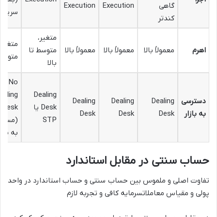
گاهی
Execution
Execution
سریع)
کندتر
متغیر،
متغیر،
اهرم
معمولاً بالا
معمولاً بالا
معمولاً بالا
متوسط تا
متوسط
بالا
No
ealing
Dealing
دسترسی
Dealing
Dealing
Dealing
Desk یا
Desk
به بازار
Desk
Desk
Desk
STP
(مستق
به بازا
حساب سنتی در مقابل استاندارد
تفاوت اصلی و ملموس بین حساب سنتی و حساب استاندارد در
واحد
پولی و مقیاس معاملات
سرمایه کافی و تجربه لازم