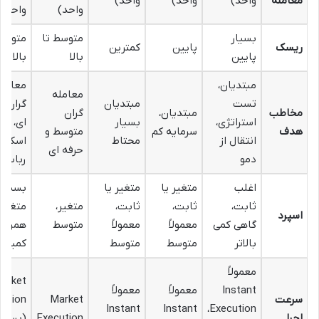
معامله
واحد)
واحد)
واحد)
واحد)
واحد)
بسیار
متوسط تا
متوسط 
ریسک
پایین
کمترین
پایین
بالا
بالا
مبتدیان،
معامله
معامله
تست
مبتدیان
گران ح
مخاطب
مبتدیان،
گران
استراتژی،
بسیار
ای،
هدف
سرمایه کم
متوسط و
انتقال از
محتاط
اسکالپ
حرفه ای
دمو
ربات ب
اغلب
متغیر یا
متغیر یا
بسیار 
ثابت،
ثابت،
ثابت،
متغیر،
متغیر،
اسپرد
گاهی کمی
معمولاً
معمولاً
متوسط
همراه 
بالاتر
متوسط
متوسط
کمیسی
معمولاً
arket
Instant
معمولاً
معمولاً
سرعت
Market
cution
Instant
Instant
Execution،
اجرا
Execution
(بسیار