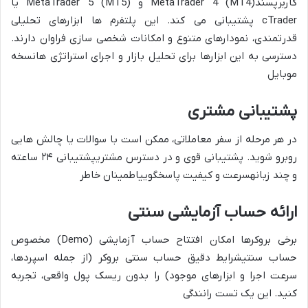
کاربرپسندMetaTrader 4 (MT4) و
MetaTrader 5 (MT5)
یا
cTrader
پشتیبانی می کند. این پلتفرم ها ابزارهای تحلیلی
قدرتمندی، نمودارهای متنوع و امکانات شخصی سازی فراوان دارند.
دسترسی به این ابزارها برای
تحلیل بازار و اجرای استراتژی ها
نسخه
موبایل
پشتیبانی مشتری
در هر مرحله از سفر معاملاتی، ممکن است با سوالات یا چالش هایی
روبرو شوید.
پشتیبانی قوی و در دسترس مشتریپشتیبانی ۲۴ ساعته
و چند زبانه
سرعت و کیفیت پاسخگوییاطمینان خاطر
ارائه حساب آزمایشی سنتی
برخی بروکرها امکان افتتاح
حساب آزمایشی (Demo) مخصوص
حساب سنتی
شرایط دقیق حساب سنتی بروکر (از جمله اسپردها،
سرعت اجرا و ابزارهای موجود) را بدون ریسک پول واقعی، تجربه
کنید. این یک
تست رانندگی