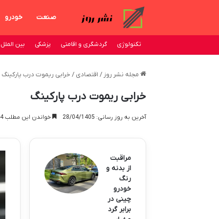
صنعت
خودرو
تکنولوژی
گردشگری و اقامتی
پزشکی
بین الملل
مجله نشر روز
/
اقتصادی
/
خرابی ریموت درب پارکینگ
خرابی ریموت درب پارکینگ
آخرین به روز رسانی: 28/04/1405
خواندن این مطلب 4 دقیقه زمان میبرد
مراقبت
از بدنه و
رنگ
خودرو
چینی در
برابر گرد