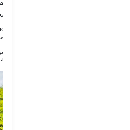
مش
به
گا
حا
در
ای