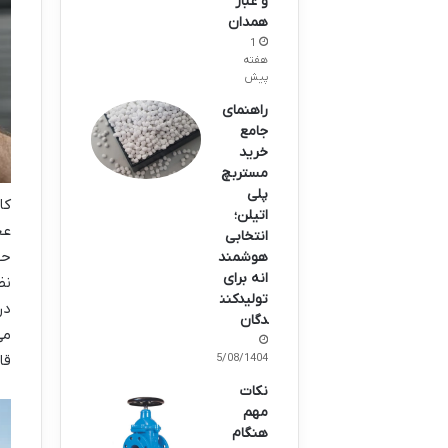
و غبار
همدان
1
هفته
پیش
راهنمای
جامع
خرید
مستربچ
پلی
کا
اتیلن؛
عج
انتخابی
حت
هوشمند
انه برای
نظ
تولیدکنن
در
دگان
می
قادر خوا
25/08/1404
نکات
مهم
هنگام