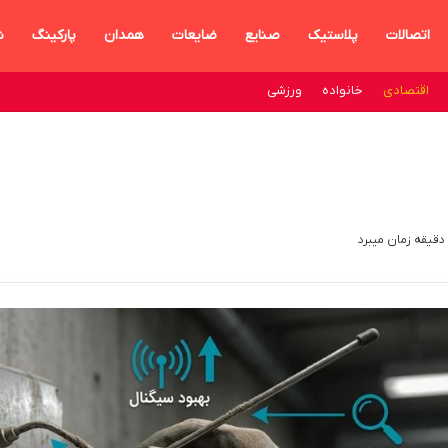
اتصالات
پلاستیک
صنایع
ضایعات
همدان
پارکینگ
ش
اقتصادی
خانواده
ورزشی