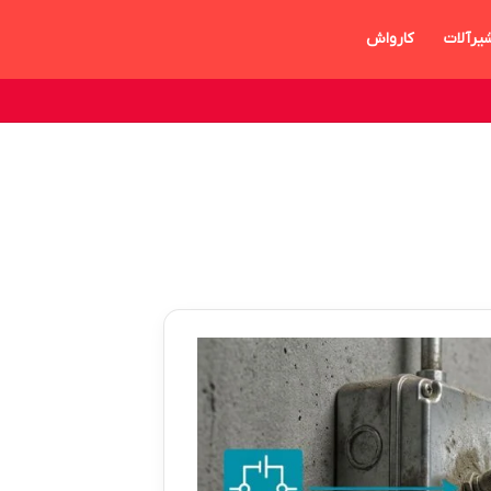
یرآلات
کارواش