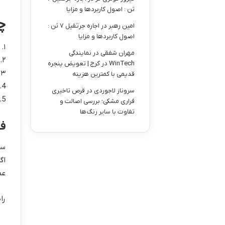
تن : اصول کاربردها و مزایا
چ
امین رهبر
در
اجاره جرثقیل ۷ تن :
اصول کاربردها و مزایا
۱. قاب ریموت را باز کنید (اغلب با یک پیچ کوچک یا فشار دادن لبه‌ها).
مهران شفقی
در
نمایندگی
۲. باتری قدیمی را خارج کنید.
WinTech در کرج | تعویض پنجره
۳. نوع باتری (معمولاً مدل‌های سکه‌ای CR2032 یا CR2016 را بررسی کنید.
قدیمی با کمترین هزینه
4. باتری جدید را در همان محل قرار دهید.
سروناز لاجوردی
در
قرص تاخیری
5. قاب را ببندید و ریموت را تست کنید.
فراری مشکی؛ بررسی اصالت و
تفاوت با سایر رنگ‌ها
فا
سیگ
اگ
عم
را