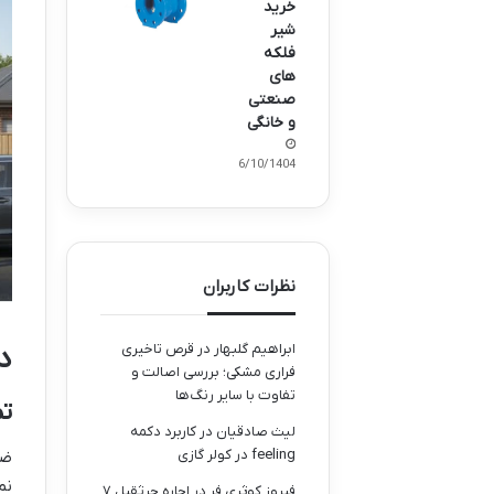
خرید
شیر
فلکه
های
صنعتی
و خانگی
16/10/1404
نظرات کاربران
ابراهیم گلبهار
در
قرص تاخیری
د
فراری مشکی؛ بررسی اصالت و
تفاوت با سایر رنگ‌ها
تم
لیث صادقیان
در
کاربرد دکمه
feeling در کولر گازی
ضع
نم
فیروز کوثری فر
در
اجاره جرثقیل ۷