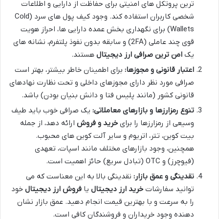
ترین پروتکل های امنیتی برای حفاظت از دارایی و اطلاعات
شخصی کاربران استفاده کند. وجود کیف پول های سرد (Cold
Wallets) برای نگهداری بخش عمده دارایی ها، احراز هویت
قوی چند عاملی (2FA) و سابقه بدون نفوذ پلتفرم، نشانه های
یک
امن ترین صرافی ارز دیجیتال
هستند.
اعتبار قانونی و مجوزها:
برای اطمینان خاطر بیشتر، بهتر است
صرافی مورد نظر دارای مجوزهای داخلی و تحت نظارت نهادهای
قانونی کشور (مانند پلیس فتا و دانش بنیان بودن) باشد.
تنوع رمزارزها و بازارهای معاملاتی:
یک صرافی خوب باید طیف
وسیعی از رمزارزها را برای
خرید و فروش
ارائه دهد، از جمله
بیت کوین، تتر، اتریوم و سایر آلت کوین های محبوب.
همچنین، وجود بازارهای مختلف مانند اسپات، تعهدی
(فیوچرز) و OTC (تبادل سریع) حائز اهمیت است.
نقدینگی و عمق بازار:
نقدینگی بالا به این معناست که می
توانید سفارشات
خرید ارز دیجیتال
یا
فروش ارز دیجیتال
خود
را به سرعت و با بهترین قیمت انجام دهید. عمق بازار نشان
دهنده وجود خریداران و فروشندگان کافی است.