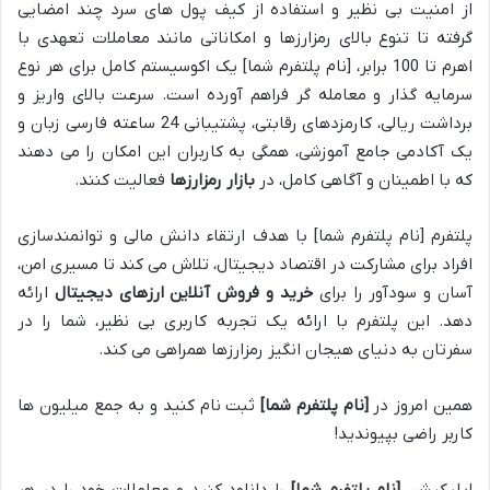
از امنیت بی نظیر و استفاده از کیف پول های سرد چند امضایی
گرفته تا تنوع بالای رمزارزها و امکاناتی مانند معاملات تعهدی با
اهرم تا 100 برابر، [نام پلتفرم شما] یک اکوسیستم کامل برای هر نوع
سرمایه گذار و معامله گر فراهم آورده است. سرعت بالای واریز و
برداشت ریالی، کارمزدهای رقابتی، پشتیبانی 24 ساعته فارسی زبان و
یک آکادمی جامع آموزشی، همگی به کاربران این امکان را می دهند
که با اطمینان و آگاهی کامل، در
بازار رمزارزها
فعالیت کنند.
پلتفرم [نام پلتفرم شما] با هدف ارتقاء دانش مالی و توانمندسازی
افراد برای مشارکت در اقتصاد دیجیتال، تلاش می کند تا مسیری امن،
آسان و سودآور را برای
خرید و فروش آنلاین ارزهای دیجیتال
ارائه
دهد. این پلتفرم با ارائه یک تجربه کاربری بی نظیر، شما را در
سفرتان به دنیای هیجان انگیز رمزارزها همراهی می کند.
همین امروز در
[نام پلتفرم شما]
ثبت نام کنید و به جمع میلیون ها
کاربر راضی بپیوندید!
اپلیکیشن
[نام پلتفرم شما]
را دانلود کنید و معاملات خود را در هر