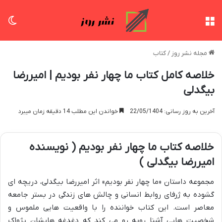
منو
تغی
مجله نشر روز
/
کتاب
خلاصه کامل کتاب ما چهار نفر بودیم | امیررضا
بیگدلی
آخرین به روز رسانی: 22/05/1404
خواندن این مطلب 14 دقیقه زمان میبرد
خلاصه کتاب ما چهار نفر بودیم ( نویسنده
امیررضا بیگدلی )
مجموعه داستان «ما چهار نفر بودیم» اثر امیررضا بیگدلی، دریچه ای
گشوده به ژرفای روابط انسانی و چالش های زندگی در بستر جامعه
معاصر است. این کتاب خواننده را با واقعیت هایی ملموس و
شخصیت هایی آشنا روبه رو می کند که دغدغه هایشان پژواک