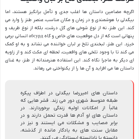
اگرچه مضامین داستان ها اغلب جدی و تأمل برانگیز هستند، اما
بیگدلی با هوشمندی و در زمان و مکان مناسب، عنصر طنز را وارد می
کند. این طنز، نه از نوع شوخی های گل درشت، بلکه از نوع ظریف و
پنهانی است که از دل موقعیت های خاص و گاه абсурд انسانی برمی
خیزد. این طنز، لبخندی تلخ بر لبان خواننده می نشاند و به او کمک
می کند تا با وجود تلخی های واقعیت، لحظه ای مکث کند و از زاویه
ای دیگر به ماجرا نگاه کند. این استفاده هنرمندانه از طنز، به غنای
داستان ها می افزاید و آن ها را از یکنواختی می رهاند.
داستان های امیررضا بیگدلی در اطراف پیکره
طبقه متوسط شهری دور می زند. قشر هایی که
غالباً از امکانات اولیه زندگی برخوردارند. در
داستان های او آدم ها قدرت تحمل دارند و در
برابر مصايب و مشکلات می ایستند و نیز در
مقابل سنت های به یادگار مانده از گذشته،
دانسته یا نادانسته ایستادگی می کنند.