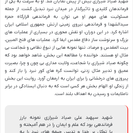
شهید صیاد شیرازی بیش از پیش نمایان شد. او به سرعت به یکی از
فرماندهان کلیدی و تاثیرگذار در میدان نبرد تبدیل گشت. از جمله
مسئولیت های مهم او می توان به فرماندهی قرارگاه حمزه
سیدالشهدا و فرماندهی نیروی زمینی ارتش جمهوری اسلامی ایران
اشاره کرد. در این دوران، او نقش محوری در بسیاری از عملیات های
بزرگ و سرنوشت ساز دفاع مقدس ایفا کرد. عملیات های فتح المبین،
بیت المقدس و مرصاد، تنها نمونه هایی از نبوغ نظامی و شجاعت بی
مثال او هستند. خواننده با مطالعه این بخش، شاهد خواهد بود که
چگونه صیاد شیرازی با شجاعت، ولایت مداری بی چون و چرا، بصیرت
عمیق و تدبیر مثال زدنی، توانست گره های کور نبرد را باز کند و
پیروزی های درخشانی را برای ایران به ارمغان آورد. روایت این بخش
از زندگی او، الهام بخش هر کسی است که به دنبال ایستادگی در برابر
ناملایمات و رسیدن به اهداف بلند است.
شهید سپهبد علی صیاد شیرازی نمونه بارز
فرماندهی بود که علم و ایمان را در هم آمیخته و
با توکل بر خدا و تدبیر، جبهه های نبرد را به