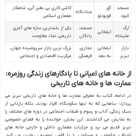
مسجد
آق
کاشی کاری بی نظیر آبی، شاهکار
عبادتگاه
کبود
قویونلو
معماری اسلامی
ارگ
مسجد،
یکی از بلندترین سازه های آجری
ایلخانی
علیشاه
پادگان
تاریخی، نماد مقاومت
بازار
ایلخانی
تجاری،
بزرگ ترین بازار سرپوشیده جهان،
تبریز
به بعد
فرهنگی
مرکزیت اقتصادی و اجتماعی
از خانه های اعیانی تا یادگارهای زندگی روزمره:
عمارت ها و خانه های تاریخی
در ادامه، کتاب به معرفی عمارت ها و خانه های تاریخی تبریز می
پردازد؛ بناهایی که نه تنها سکونتگاه افراد بودند، بلکه بازتابی از
سبک زندگی، آداب و رسوم و طبقات اجتماعی در دوره های مختلف را
به نمایش می گذاشتند. این بخش، خواننده را به فضای خصوصی
تبریز قدیم می برد و جزئیات معماری داخلی و خارجی خانه های
اشرافی، حکومتی و مسکونی را با قلمی توصیفی روایت می کند.