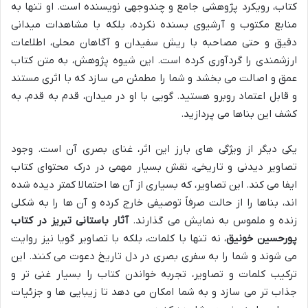
کتاب، رویکرد پژوهشی جامع و چندوجهی نویسنده است. او تنها به
منابع مکتوب و آرشیوی بسنده نکرده، بلکه با مشاهدات میدانی
دقیق و حتی مصاحبه با ریش سفیدان و آگاهان محلی، اطلاعات
ارزشمندی را گردآوری کرده است. این شیوه پژوهش، به متن کتاب
عمق و اصالت می بخشد و شما را مطمئن می سازد که با اثری مستند
و قابل اعتماد روبرو هستید. گویی با او در میدان، قدم به قدم، به
کشف این بناها می پردازید.
یکی دیگر از ویژگی های بارز این اثر، غنای بصری آن است. وجود
تصاویر دیدنی و تاریخی، نقش بسیار مهمی در درک محتوای کتاب
ایفا می کند. این تصاویر، که بسیاری از آن ها احتمالا کمتر دیده شده
اند، بناها را از حالت صرفاً توصیفی خارج کرده و آن ها را به شکلی
زنده و ملموس به نمایش می گذارند.
آثار باستانی تبریز در کتاب
پورحسین خونیق
، نه تنها با کلمات، بلکه با تصاویر گویا نیز روایت
می شوند و شما را به سفری بصری در دل تاریخ دعوت می کنند. این
ترکیب کلمات و تصاویر، تجربه خواندن کتاب را بسیار غنی تر و
جذاب تر می سازد و به شما امکان می دهد تا زیبایی ها و جزئیات