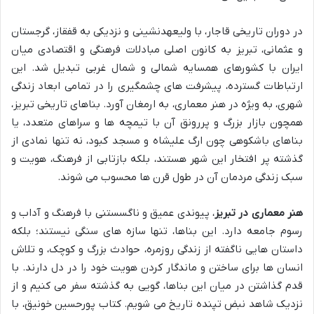
در دوران تاریخی قاجار، با ولیعهدنشینی و نزدیکی به قفقاز، گرجستان
و عثمانی، تبریز به کانون اصلی مبادلات فرهنگی و اقتصادی میان
ایران با کشورهای همسایه شمالی و شمال غربی تبدیل شد. این
ارتباطات گسترده، پیشرفت های چشمگیری را در تمامی ابعاد زندگی
شهری، به ویژه در هنر معماری، به ارمغان آورد. بناهای تاریخی تبریز،
همچون بازار بزرگ و پررونق آن با تیمچه ها و سراهای متعدد، یا
بناهای باشکوهی چون ارگ علیشاه و مسجد کبود، نه تنها نمادی از
گذشته پر افتخار این شهر هستند، بلکه بازتابی از فرهنگ، هویت و
سبک زندگی مردمان آن در طول قرن ها محسوب می شوند.
هنر معماری در تبریز
، پیوندی عمیق و ناگسستنی با فرهنگ و آداب و
رسوم جامعه دارد. این بناها، تنها سازه های سنگی نیستند؛ بلکه
داستان هایی ناگفته از زندگی روزمره، حوادث بزرگ و کوچک، و تلاش
انسان ها برای ساختن و ماندگار کردن هویت خود را در دل دارند. با
قدم گذاشتن در میان این بناها، گویی به گذشته سفر می کنیم و از
نزدیک شاهد نبض تپنده تاریخ می شویم. کتاب پورحسین خونیق، با