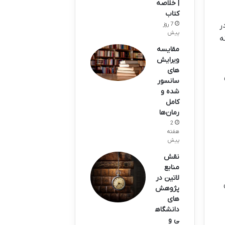
| خلاصه
کتاب
ر
7 روز
پیش
ه
مقایسه
ویرایش‌
های
سانسور
شده و
کامل
رمان‌ها
2
هفته
پیش
نقش
منابع
لاتین در
پژوهش‌
های
دانشگاه
ی و