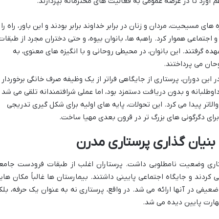
 آورد تا در عرصه عمومی به فعالیت های محترمانه بپردازند.
های مسیحیت، مردان و زنان در برابر خداوند برابر بودند و این باور، راه را
و اجتماعی هموار کرد. راهبه ها، بانوان بیوه، و حتی دختران مجرد از طبقات
هده گرفتند. این بانوان، در محیطی روحانی و با انگیزه های معنوی، به
وحان می پرداختند.
 این دوران، پرستاری از جایگاهی فراتر از یک وظیفه صرف خانگی برخوردار
اوطلبانه و بدون دریافت دستمزد بود، اما عملی شرافتمندانه تلقی می شد
الاتر پیدا می کرد. این تحولات، پایه های اولیه برای شکل گیری تدریجی
ا برای دگرگونی های بزرگ تر در قرون بعدی مهیا ساخت.
 بنیان گذاری پرستاری مدرن
ستاری وضعیت نامطلوبی داشت. پرستاران اغلب از طبقات فرودست جامع
دند و جایگاه اجتماعی پایینی داشتند. بیمارستان ها غالباً مکان های
عیفی در آنها ارائه می شد. در واقع، پرستاری نه به عنوان یک حرفه، بلک
هارت پایین دیده می شد.