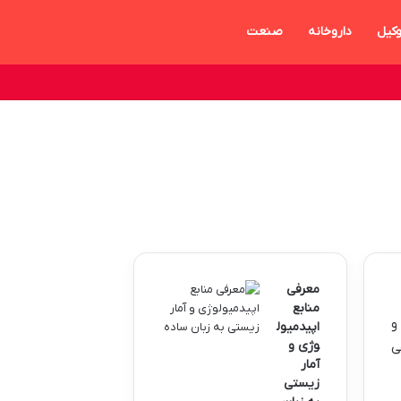
کیل
داروخانه
صنعت
معرفی
منابع
و
اپیدمیول
وژی و
ی
آمار
زیستی