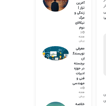
آخرین
ر
تزار |
ی
زندگی و
مرگ
ا
نیکالای
دوم
3
هفته
پیش
معرفی
نویسندگ
ان
برجسته
در حوزه
ادبیات
فنی و
مهندسی
4
هفته
ن
پیش
ن
خلاصه