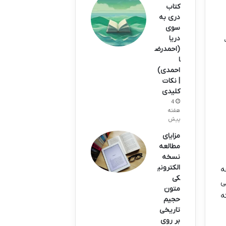
کتاب
دری به
سوی
دریا
(احمدرض
ا
احمدی)
| نکات
کلیدی
4
هفته
پیش
مزایای
مطالعه
نسخه
الکترونی
ه
کی
ی
متون
ه
حجیم
تاریخی
بر روی