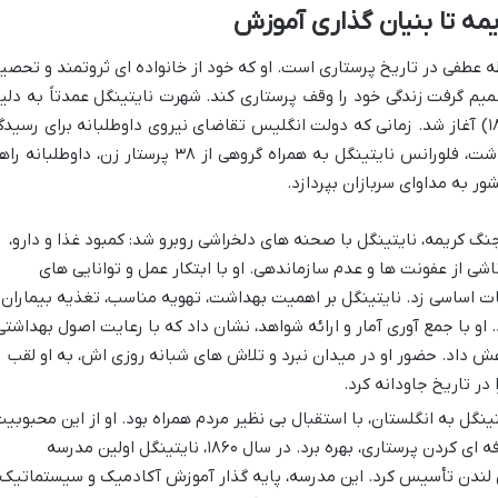
یمه تا بنیان گذاری آموزش
ه عطفی در تاریخ پرستاری است. او که خود از خانواده ای ثروتمند و تحصی
میم گرفت زندگی خود را وقف پرستاری کند. شهرت نایتینگل عمدتاً به دلی
نقش بی بدیل او در جنگ کریمه (۱۸۵۳-۱۸۵۶) آغاز شد. زمانی که دولت انگلیس تقاضای نیروی داوطلبانه برای رسید
به وضعیت فاجعه بار سربازان مجروح را داشت، فلورانس نایتینگل به همراه گروهی از ۳۸ پرستار زن، داوطلبان
ور به مداوای سربازان بپردازد.
گ کریمه، نایتینگل با صحنه های دلخراشی روبرو شد: کمبود غذا و دارو،
شی از عفونت ها و عدم سازماندهی. او با ابتکار عمل و توانایی های
ت اساسی زد. نایتینگل بر اهمیت بهداشت، تهویه مناسب، تغذیه بیماران 
او با جمع آوری آمار و ارائه شواهد، نشان داد که با رعایت اصول بهداشتی
ش داد. حضور او در میدان نبرد و تلاش های شبانه روزی اش، به او لقب
در تاریخ جاودانه کرد.
نگل به انگلستان، با استقبال بی نظیر مردم همراه بود. او از این محبوبی
برای پیگیری هدف اصلی خود، یعنی حرفه ای کردن پرستاری، بهره برد. در سال ۱۸۶۰، نایتینگل اولین مدرسه
 لندن تأسیس کرد. این مدرسه، پایه گذار آموزش آکادمیک و سیستماتیک