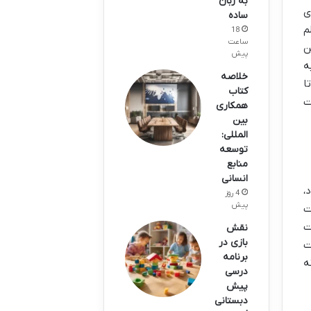
به زبان
ی
ساده
م
18
ساعت
ن
پیش
ه
خلاصه
ا
کتاب
ت
همکاری
بین
المللی:
توسعه
منابع
انسانی
،
4 روز
پیش
ت
ت
نقش
بازی در
ت
برنامه
ه
درسی
پیش
دبستانی