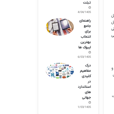
تبلت
14/04/1405
ل
راهنمای
ل
جامع
گی
برای
ه راهی
انتخاب
بهترین
ایبوک ها
26/03/1405
درک
و
مفاهیم
کلیدی
در
استاندارد
های
ت
جهانی
21/03/1405