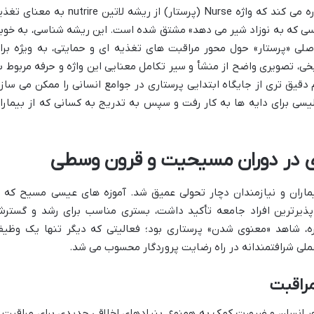
لیزابت کریگ در کتاب خود به این نکته اشاره می کند که واژه Nurse (پرستار) از ریشه لاتین nutrire به م
رده» یا «کسی که به نوزاد شیر می دهد» مشتق شده است. این ریشه شناسی، به خوب
لی «پرستار» حول محور مراقبت های تغذیه ای و حمایتی، به ویژه برا
خی، تصویری واضح از منشأ و سیر تکامل معنایی این واژه و حرفه مربوط ب
دقیق تری از جایگاه ابتدایی پرستاری در جوامع انسانی را ممکن می سازد
گلیسی برای دایه ها به کار رفت و سپس به تدریج به کسانی که از بیمارا
ی در دوران مسیحیت و قرون وسطی
ماران و نیازمندان دچار تحولی عمیق شد. آموزه های عیسی مسیح که ب
ذیرترین افراد جامعه تأکید داشت، بستری مناسب برای رشد و گستر
ره، شاهد «معنوی شدن» پرستاری بود؛ فعالیتی که دیگر تنها یک وظیف
 عملی شرافتمندانه در راه رضایت پروردگار محسوب می شد.
مراقبت
ر انسان و ضرورت کمک به همنوع، بنیادهای اخلاقی جدیدی برای مراقبت ا