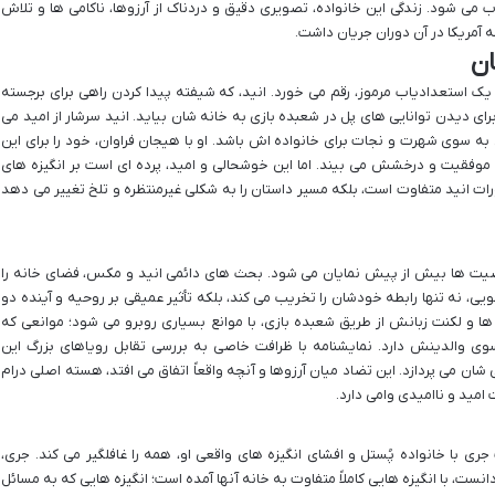
می شود. زندگی این خانواده، تصویری دقیق و دردناک از آرزوها، ناکامی ها و تلاش
آمریکا در آن دوران جریان داشت.
ان
 استعدادیاب مرموز، رقم می خورد. انید، که شیفته پیدا کردن راهی برای برجسته
 دیدن توانایی های پل در شعبده بازی به خانه شان بیاید. انید سرشار از امید می
به سوی شهرت و نجات برای خانواده اش باشد. او با هیجان فراوان، خود را برای این
ج موفقیت و درخشش می بیند. اما این خوشحالی و امید، پرده ای است بر انگیزه های
ورات انید متفاوت است، بلکه مسیر داستان را به شکلی غیرمنتظره و تلخ تغییر می دهد
صیت ها بیش از پیش نمایان می شود. بحث های دائمی انید و مکس، فضای خانه را
 نه تنها رابطه خودشان را تخریب می کند، بلکه تأثیر عمیقی بر روحیه و آینده دو
ها و لکنت زبانش از طریق شعبده بازی، با موانع بسیاری روبرو می شود؛ موانعی که
ی والدینش دارد. نمایشنامه با ظرافت خاصی به بررسی تقابل رویاهای بزرگ این
ان می پردازد. این تضاد میان آرزوها و آنچه واقعاً اتفاق می افتد، هسته اصلی درام
امید و ناامیدی وامی دارد.
جری با خانواده پُستل و افشای انگیزه های واقعی او، همه را غافلگیر می کند. جری،
انست، با انگیزه هایی کاملاً متفاوت به خانه آنها آمده است؛ انگیزه هایی که به مسائل