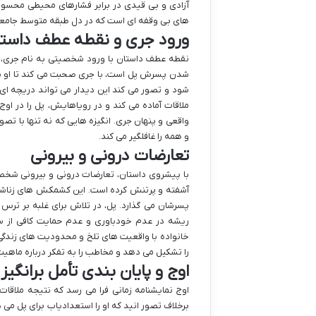
آزادی و بی قیدی در برابر فشارهای محیطی محسوب 
های بی وقفه ای است که در دل طبقه متوسط جامعه 
ورود جری و نقطه عطف داست
نقطه عطف داستان با ورود شخصیتی به نام جری، یک
شدن پسرش پل است، با جری صحبت می کند تا او برای
شود و تصور می کند این دیدار می تواند دریچه ای 
ملاقات آماده می کند و در رویاهایش، پل را در او
واقعی و پنهان جری. انگیزه هایی که نه تنها با تص
و همه را غافلگیر می کند.
تعارضات درونی و بیرونی
با پیشروی داستان، تعارضات درونی و بیرونی شخ
آشفته و پرتنش کرده است. این کشمکش های زناشویی،
پسرشان می گذارد. پل، در تلاش برای غلبه بر ترس 
ریشه در عدم خودباوری و عدم حمایت کافی از سو
خانواده با واقعیت های تلخ و محدودیت های زندگی ش
را تشکیل می دهد و مخاطب را به تفکر درباره ماهیت 
اوج و پایان بندی تأمل برانگیز
اوج نمایشنامه زمانی فرا می رسد که نتیجه ملاقات 
برخلاف تصور انید که او را استعدادیاب برای پل می د