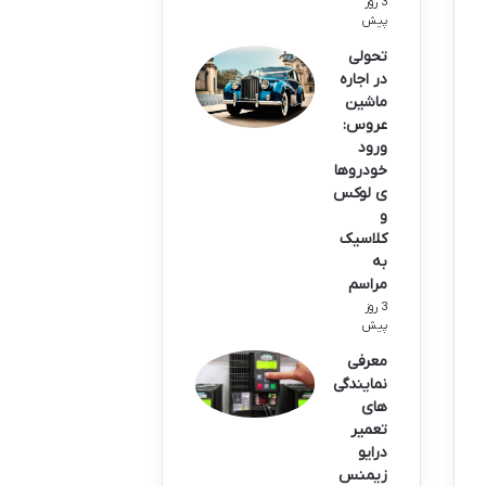
3 روز
پیش
تحولی
در اجاره
ماشین
عروس:
ورود
خودروها
ی لوکس
و
کلاسیک
به
مراسم
3 روز
پیش
معرفی
نمایندگی‌
های
تعمیر
درایو
زیمنس