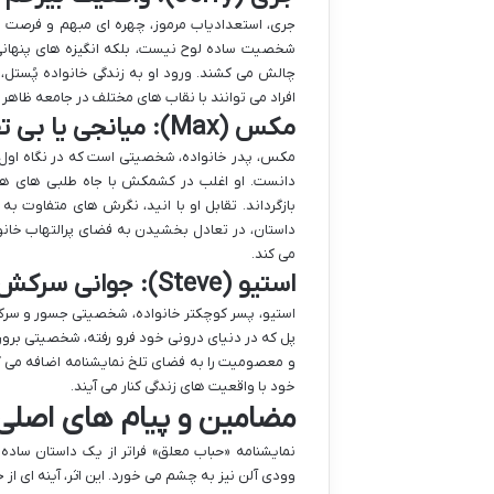
جری، استعدادیاب مرموز، چهره ای مبهم و فرصت طل
شخصیت ساده لوح نیست، بلکه انگیزه های پنهانی د
چالش می کشند. ورود او به زندگی خانواده پُستل، 
افراد می توانند با نقاب های مختلف در جامعه ظاهر
مکس (Max): میانجی یا بی تفاوت؟
مکس، پدر خانواده، شخصیتی است که در نگاه اول من
دانست. او اغلب در کشمکش با جاه طلبی های همسر
بازگرداند. تقابل او با انید، نگرش های متفاوت ب
داستان، در تعادل بخشیدن به فضای پرالتهاب خانو
می کند.
استیو (Steve): جوانی سرکش
استیو، پسر کوچکتر خانواده، شخصیتی جسور و سرکش
پل که در دنیای درونی خود فرو رفته، شخصیتی برون 
و معصومیت را به فضای تلخ نمایشنامه اضافه می ک
خود با واقعیت های زندگی کنار می آیند.
مضامین و پیام های اصلی
نمایشنامه «حباب معلق» فراتر از یک داستان ساده
وودی آلن نیز به چشم می خورد. این اثر، آینه ای از