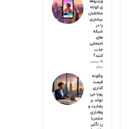
ویدیوها
ی کوتاه
مخاطبان
بیشتری
را در
شبکه
های
اجتماعی
جذب
کنید؟
18 ساعت
پیش
چگونه
قیمت
گذاری
پویا می
تواند بر
رضایت و
وفاداری
مشتریا
ن تأثیر