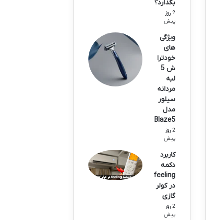
بگذارد؟
2 روز
پیش
ویژگی
های
خودترا
ش 5
لبه
مردانه
سیلور
مدل
Blaze5
2 روز
پیش
کاربرد
دکمه
feeling
در کولر
گازی
2 روز
پیش