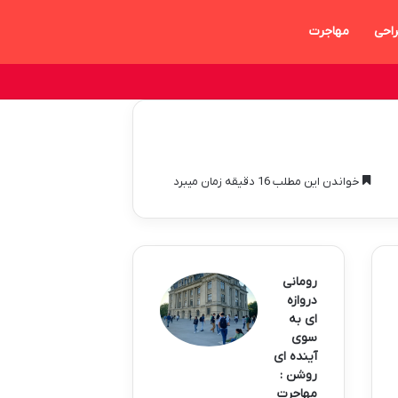
احی
مهاجرت
خواندن این مطلب 16 دقیقه زمان میبرد
رومانی
دروازه
ای به
سوی
آینده ای
روشن :
مهاجرت