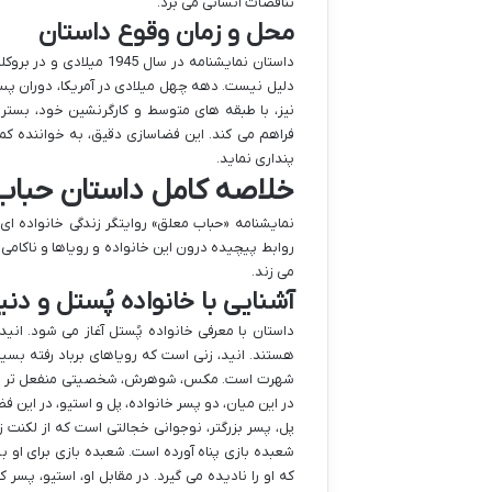
تناقضات انسانی می برد.
محل و زمان وقوع داستان
داستان نمایشنامه در سا
دلیل نیست. دهه چهل میلادی در آمریکا، دوران پس 
نیز، با طبقه های متوسط و کارگرنشین خود، بستر 
فراهم می کند. این فضاسازی دقیق، به خواننده کم
پنداری نماید.
خلاصه کامل داستان حباب
روابط پیچیده درون این خانواده و رویاها و ناکامی
می زند.
آشنایی با خانواده پُستل و دنی
داستان با معرفی خانواده پُستل آغاز می شود. ان
هستند. انید، زنی است که رویاهای برباد رفته بسیا
شهرت است. مکس، شوهرش، شخصیتی منفعل تر دارد 
در این میان، دو پسر خانواده، پل و استیو، در این 
پل، پسر بزرگتر، نوجوانی خجالتی است که از لکنت ز
شعبده بازی پناه آورده است. شعبده بازی برای او ب
که او را نادیده می گیرد. در مقابل او، استیو، 