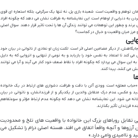
مان توهم و واقعیت است. شعبده بازی پل، نه تنها یک سرگرمی، بلکه استعاره ای قوی
 بردن به دنیایی از اوهام است. این نمایشنامه به ظرافت نشان می دهد که چگونه افراد
ی برند و چطور این توهمات می توانند زندگی آن ها را تحت تاثیر قرار دهند. سوال اصلی
 و مرز میان واقعیت و خیال در کجاست؟
هایی
اهش، از دیگر مضامین اصلی اثر است. لکنت زبان او نمادی از ناتوانی در بیان خود
ی کند تا اعتماد به نفس خود را بازیابد و به نوعی از تنهایی و انزوایی که به دلیل
ن سوال می پردازد که چگونه افراد با نقاط ضعف خود کنار می آیند و آیا می توانند
لش می کشد، پیدا کنند.
ا
«حباب معلق» است. وودی آلن با دقت و ظرافت، دشواری های ارتباط در یک خانواده
د و مکس، عدم درک متقابل والدین از یکدیگر و از فرزندانشان، و ناتوانی در بیان
ه می شود. این نمایشنامه نشان می دهد که چگونه عدم ارتباط مؤثر و سوءتفاهم
ده فرزندان تأثیر بگذارند.
ی تقابل رویاهای بزرگ این خانواده با واقعیت های تلخ و محدودیت
 آرزوها و آنچه واقعاً اتفاق می افتد، هسته اصلی درام را تشکیل می
د و ناامیدی وامی دارد.»