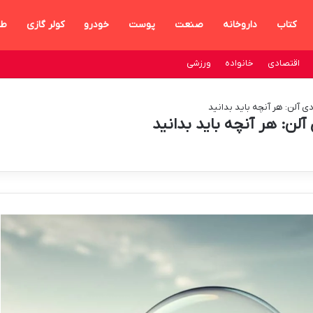
کتاب
داروخانه
صنعت
پوست
خودرو
کولر گازی
طر
اقتصادی
خانواده
ورزشی
 آلن: هر آنچه باید بدانید
لن: هر آنچه باید بدانید