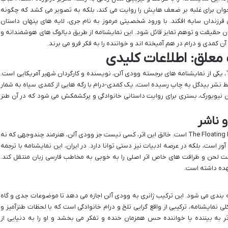
جوان برای غلبه بر ضعف هایش را روایت می کند، بلکه به تصویر می کشد که چگونه
 فرزندان سایه افکند. با ورود شخصیتی مرموز به نام جری، لایه های پنهان داستان
ن حقیقت و توهم تمایز قائل شود. این نمایشنامه از طریق دیالوگ های هوشمندانه و
 کمدی و درام در هم آمیخته اند و خواننده را به فکر فرو می برند.
 معلق: اطلاعات کلیدی
«حباب معلق» با نام اصلی The Floating Light Bulb، یکی از نمایشنامه های برجسته وودی آلن، نویسنده و کارگردان شهیر آمریکایی است.
سط نشر بیدگل به چاپ رسیده است، یک کمدی-درام با رگه هایی از کمدی سیاه به شمار
ال 1945 و در محله بروکلین نیویورک، بستری برای روایت داستانی خانوادگی و پرکشمکش می شود که در آن طنز
و ناشر
عنوان کامل این نمایشنامه در زبان اصلی The Floating Light Bulb است. خالق این اثر، کسی نیست جز وودی آلن، هنرمند چندوجهی که نه
 آور است، بلکه در عرصه ادبیات نیز دستی توانا دارد. در ایران، این نمایشنامه با ترجمه
ت لحن و ظرافت های خاص اثر اصلی را به خوبی به مخاطب فارسی زبان منتقل کند.
عهده داشته است.
 بندی می شود. این ترکیب ژانری به وودی آلن اجازه می دهد تا موضوعات جدی و گاه
لی نمایشنامه، ترکیبی از واقع گرایی تلخ و درام خانوادگی است که با لحظات طنزآمیز و
به بیننده یا خواننده حس همزمان خنده و تفکر می بخشد و او را به دنیایی از