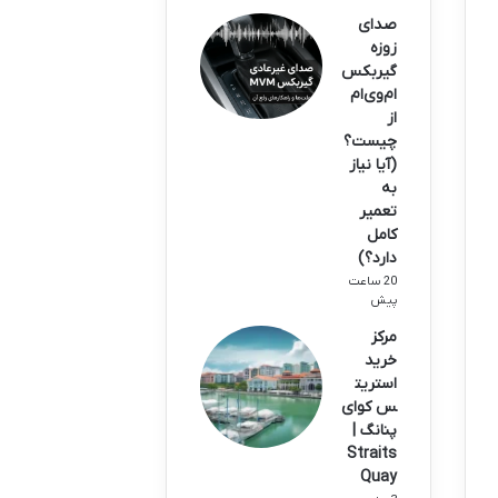
صدای
زوزه
گیربکس
ام‌وی‌ام
از
چیست؟
(آیا نیاز
به
تعمیر
کامل
دارد؟)
20 ساعت
پیش
مرکز
خرید
استریت
س کوای
پنانگ |
Straits
Quay