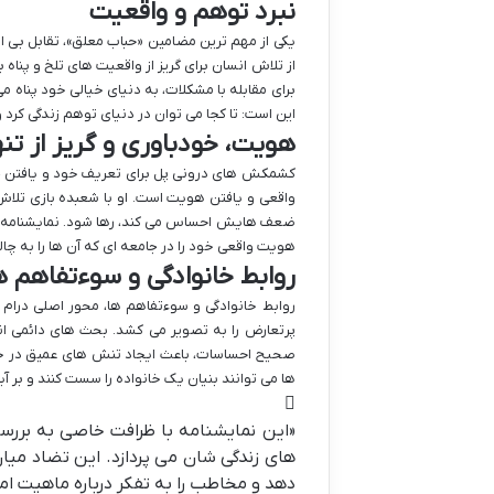
نبرد توهم و واقعیت
یکی از مهم ترین مضامین «حباب معلق»، تقابل بی ا
از تلاش انسان برای گریز از واقعیت های تلخ و پناه
برای مقابله با مشکلات، به دنیای خیالی خود پناه م
این است: تا کجا می توان در دنیای توهم زندگی کرد
هویت، خودباوری و گریز از تن
کشمکش های درونی پل برای تعریف خود و یافتن جایگ
واقعی و یافتن هویت است. او با شعبده بازی تلاش م
ضعف هایش احساس می کند، رها شود. نمایشنامه به ای
هویت واقعی خود را در جامعه ای که آن ها را به چا
روابط خانوادگی و سوءتفاهم ه
روابط خانوادگی و سوءتفاهم ها، محور اصلی درام 
پرتعارض را به تصویر می کشد. بحث های دائمی انی
صحیح احساسات، باعث ایجاد تنش های عمیق در خان
ها می توانند بنیان یک خانواده را سست کنند و بر آین
«این نمایشنامه با ظرافت خاصی به بررس
های زندگی شان می پردازد. این تضاد میان
دهد و مخاطب را به تفکر درباره ماهیت امی