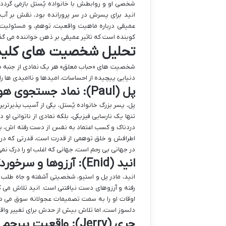
شخصی او و روابطش با خانواده پُستل بازمی گردد. 
انید برای پسرش در سر پرورانده بود، نقش بر آب 
عمیقی درباره ماهیت واقعیت، توهم، و مسئولیت پذی
کوبنده است که تاثیر عمیقی بر ذهن خواننده می گذارد
تحلیل شخصیت های کلید
شخصیت های «حباب معلق» هر یک نمادی از جنبه ه
دنیایی پیچیده از احساسات، امیدها و ناامیدی ها ر
پل (Paul): نماد جستجوی هویت
پل، پسر بزرگ خانواده پُستل، یکی از آسیب پذیرت
تنها یک نارسایی فیزیکی، بلکه نمادی از ناتوانی او د
دردناک و کسب اعتماد به نفس از دست رفته اش، به 
اطرافش و خلق توهمی از قدرت است، قدرتی که در ز
در جهانی بی رحم است، جهانی که اغلب او را درک نمی
انید (Enid): آرزوها و سرخوردگی ها
انید، مادر پل و استیو، شخصیتی آشفته و جاه طلب ا
رفته و آرزوهای دست نیافتنی است. انید تلاش می ک
اوقات او را به سمت تصمیمات عجولانه سوق می دهد
دلسوز است، اما تلاش بیش از حدش برای تغییر واقعی
جری (Jerry): واقعیت بیرحم