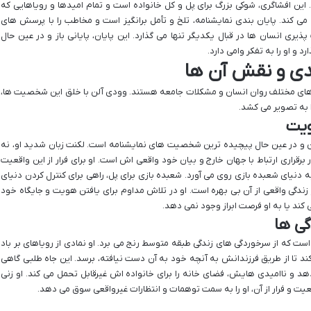
این افشاگری، شوکی بزرگ برای پل و کل خانواده است و تمام امیدها و رویاهایی که
می کند. پایان بندی نمایشنامه، تلخ و تأمل برانگیز است و مخاطب را با پرسش های
ری انسان ها در قبال یکدیگر تنها می گذارد. این پایان، پایانی باز و در عین حال
 و او را به تفکر وامی دارد.
ی و نقش آن ها
ای مختلف روان انسان و مشکلات جامعه هستند. وودی آلن با خلق این شخصیت ها،
ا به تصویر می کشد.
رین و در عین حال پیچیده ترین شخصیت های نمایشنامه است. لکنت زبان شدید او، نه
ر برقراری ارتباط با جهان خارج و بیان خود واقعی اش است. او برای فرار از این واقعیت
دنیای شعبده بازی روی می آورد. شعبده بازی برای پل، راهی برای کنترل کردن دنیای
ندگی واقعی از آن بی بهره است. او در تلاش مداوم برای یافتن هویت و جایگاه خود
 کند یا به او فرصت ابراز وجود نمی دهد.
ست که از سرخوردگی های زندگی طبقه متوسط رنج می برد. او نمادی از رویاهای بر باد
ند تا از طریق فرزندانش به آنچه خود به آن دست نیافته، برسد. این جاه طلبی گاهی
 و ناامیدی هایش، فضای خانه را برای خانواده اش غیرقابل تحمل می کند. او زنی
ت و فرار از آن، او را به سمت توهمات و انتظارات غیرواقعی سوق می دهد.