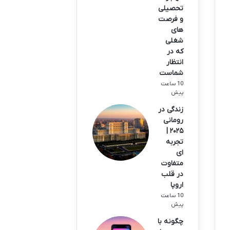
تحصیلی
و فرصت
های
شغلی
که در
انتظار
شماست
10 ساعت
پیش
زندگی در
رومانی
۲۰۲۵ |
تجربه
ای
متفاوت
در قلب
اروپا
10 ساعت
پیش
چگونه با