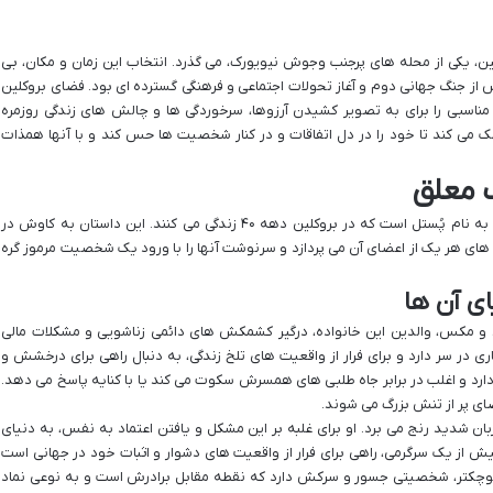
ل 1945 میلادی و در بروکلین، یکی از محله های پرجنب وجوش نیویورک، می گذرد. انتخاب این زمان و مکان، بی
از جنگ جهانی دوم و آغاز تحولات اجتماعی و فرهنگی گسترده ای بود. فضای بروکلین
مناسبی را برای به تصویر کشیدن آرزوها، سرخوردگی ها و چالش های زندگی روزمره
ک می کند تا خود را در دل اتفاقات و در کنار شخصیت ها حس کند و با آنها همذات
 معلق
نمایشنامه «حباب معلق» روایتگر زندگی خانواده ای به نام پُستل است که در بروکلین دهه ۴۰ زندگی می کنند. این داستان به کاوش در
 های هر یک از اعضای آن می پردازد و سرنوشت آنها را با ورود یک شخصیت مرموز گره
ای آن ها
ید و مکس، والدین این خانواده، درگیر کشمکش های دائمی زناشویی و مشکلات مالی
ری در سر دارد و برای فرار از واقعیت های تلخ زندگی، به دنبال راهی برای درخشش و
و اغلب در برابر جاه طلبی های همسرش سکوت می کند یا با کنایه پاسخ می دهد.
فضای پر از تنش بزرگ می شوند.
بان شدید رنج می برد. او برای غلبه بر این مشکل و یافتن اعتماد به نفس، به دنیای
یش از یک سرگرمی، راهی برای فرار از واقعیت های دشوار و اثبات خود در جهانی است
پسر کوچکتر، شخصیتی جسور و سرکش دارد که نقطه مقابل برادرش است و به نوعی نماد