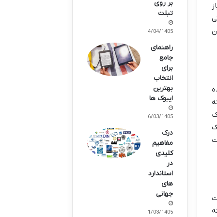
بر روی
ز
تبلت
ی
ن
14/04/1405
راهنمای
جامع
برای
انتخاب
بهترین
ه
ایبوک ها
ه
ک
26/03/1405
ک
درک
ت
مفاهیم
کلیدی
در
استاندارد
های
جهانی
ت
ه
21/03/1405