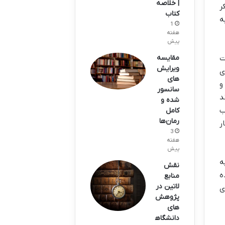
| خلاصه
ر
کتاب
ه
1
هفته
پیش
ت
مقایسه
ویرایش‌
ی
های
و
سانسور
د
شده و
ب
کامل
رمان‌ها
ر
3
هفته
پیش
ه
نقش
ه
منابع
لاتین در
ی
پژوهش‌
های
دانشگاه