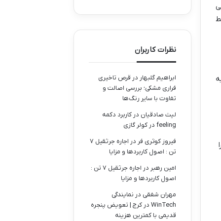
ی
ط
نظرات کاربران
ابراهیم گلبهار
در
قرص تاخیری
ه
فراری مشکی؛ بررسی اصالت و
تفاوت با سایر رنگ‌ها
لیث صادقیان
در
کاربرد دکمه
feeling در کولر گازی
فیروز کوثری فر
در
اجاره جرثقیل ۷
ده) را
تن : اصول کاربردها و مزایا
امین رهبر
در
اجاره جرثقیل ۷ تن :
اصول کاربردها و مزایا
مهران شفقی
در
نمایندگی
WinTech در کرج | تعویض پنجره
قدیمی با کمترین هزینه