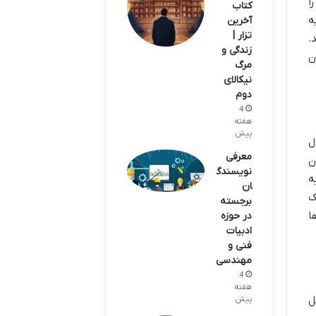
ا
کتاب
ه
آخرین
تزار |
.
زندگی و
ن
مرگ
نیکالای
دوم
4
هفته
پیش
ل
معرفی
ن
نویسندگ
ه
ان
ک
برجسته
ا
در حوزه
ادبیات
فنی و
مهندسی
4
هفته
ل
پیش