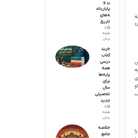
ی و
پایان‌نام
ه‌های
ه
تاریخ
ا
3
هفته
پیش
خرید
کتاب
ش
درسی
همه
ه
پایه‌ها
ی
برای
و
سال
ب
تحصیلی
جدید
4
هفته
پیش
خلاصه
ا
جامع