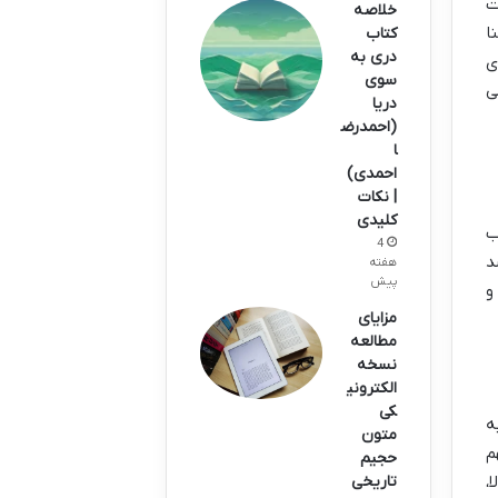
ت
خلاصه
ا
کتاب
دری به
ی
سوی
ی
دریا
(احمدرض
ا
احمدی)
| نکات
کلیدی
ب
4
د
هفته
پیش
و
مزایای
مطالعه
نسخه
الکترونی
کی
ه
متون
م
حجیم
تاریخی
،