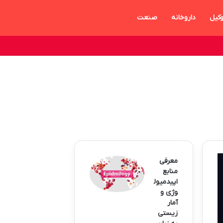
کیل
داروخانه
صنعت
معرفی
منابع
اپیدمیول
وژی و
آمار
زیستی