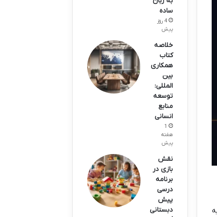
به زبان
ساده
4 روز
پیش
خلاصه
کتاب
همکاری
بین
المللی:
توسعه
منابع
انسانی
1
هفته
پیش
نقش
بازی در
برنامه
درسی
پیش
دبستانی
ه