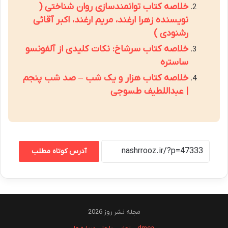
خلاصه کتاب توانمندسازی روان شناختی (
نویسنده زهرا ارغند، مریم ارغند، اکبر آقائی
رشنودی )
خلاصه کتاب سرشاخ: نکات کلیدی از آلفونسو
ساستره
خلاصه کتاب هزار و یک شب – صد شب پنجم
| عبداللطیف طسوجی
آدرس کوتاه مطلب
مجله نشر روز 2026