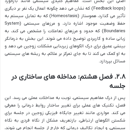
اصلی این بخش است. مفاهیم کلیدی سیستمی مانند بازخورد
(Feedback loops) که نشان می دهد چگونه اعمال یک نفر بر دیگری
تأثیر می گذارد، هموستاز (Homeostasis) که به تمایل سیستم به
حفظ وضعیت موجود اشاره دارد، و مرزهای سیستمی (System
Boundaries) که حدود و مرزهای تعاملات را مشخص می کند، به
زبانی ساده و کاربردی توضیح داده می شوند. این بخش به درمانگر
بینشی عمیق برای درک الگوهای زیربنایی مشکلات زوجین می دهد و
به او کمک می کند تا به جای تمرکز بر علائم، به ریشه های سیستمی
مسائل بپردازد.
۲.۸. فصل هشتم: مداخله های ساختاری در
جلسه
پس از درک مفاهیم سیستمی، نوبت به مداخلات عملی می رسد. این
فصل، تکنیک های عملی برای تغییر ساختار روابط درمانی را معرفی
می کند. مواردی مانند تغییر جایگاه فیزیکی زوجین در جلسه برای
شکستن الگوهای ارتباطی، بازتعریف مشکل از نگاه فردی به نگاه
سیستمی، و ایجاد تکالیف درمانی که خارج از جلسه انجام می شوند،