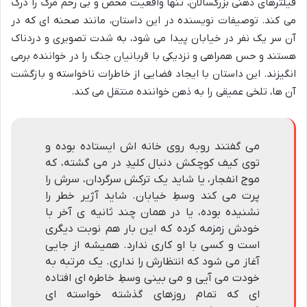
فیلترهای ذهنی بزرگسالان، تنها واقعیت محض و بی رحم مرگ را درک
می کند. توصیفات نویسنده در این داستان، مانند صحنه ای که در
آن سر یک نفر در خیابان پیدا می شود، به شدت تصویری و دردناک
هستند و حس همراهی و نزدیکی با قربانیان جنگ را در خواننده برمی
انگیزند. این داستان با ایجاد فضایی از خاطرات ناخواسته و بازگشت
آن ها، تلخی عمیقی را به ذهن خواننده منتقل می کند.
می گفتند روبه روی خانه اش ایستاده بوده و
توی کیف کوچکش دنبال کلیدِ در می گشته، که
موج انفجار، یا شاید یک ترکش سرگردان، سرش را
پرت می کند وسطِ خیابان. شاید آژیر خطر را
نشنیده بوده، یا در همان چند ثانیه ی آخر با
خودش زمزمه کرده که این بار هم نوبت دیگری
است و کسی با او کاری ندارد. همیشه از جایی
آغاز می شود که انتظارش را نداری. یک مرتبه به
خودت می آیی و می بینی وسطِ خاطره ای افتاده
ای که تمام روزهای گذشته خواسته ای