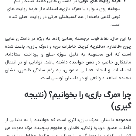
خرده روایت های فرعی:
در داستان هایی مانند «سیگار نیم
سوخته روی دیوار» یا «مرگ بازی»، استفاده از خرده روایت های
فرعی گاهی باعث از هم گسیختگی جزئی در روایت اصلی شده
است.
با این حال، نقاط قوت برجسته رضایی زاده، به ویژه در داستان هایی
چون «فانفار»، «دفترچه کوچک خاطرات من» و «مرگ بازی»، باعث شده
است که این مجموعه به دلیل سوژه خلاق و پرداخت استادانه،
ماندگاری خاصی در ذهن خواننده داشته باشد. توانایی او در انتقال
احساسات و ایجاد فضایی ملموس، به رغم سادگی ظاهری، نشان
دهنده استعداد واقعی او در داستان نویسی است.
چرا «مرگ بازی» را بخوانیم؟ (نتیجه
گیری)
مجموعه داستان «مرگ بازی» اثری است که خواننده را به دنیایی از
تأملات عمیق درباره زندگی، فقدان و مفهوم پیچیده مرگ دعوت می
کند. این کتاب، با بهره گیری از سبکی روان و گیرا، مخاطب را در هر