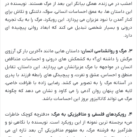
امشب در می زند»، همگی بیانگر این بعد از مرگ هستند. نویسنده در
این داستان ها، به عمق احساسات انسانی، سوگ، دلتنگی و تلاش برای
کنار آمدن با نبود عزیزان می پردازد. این رویکرد، مرگ را به یک تجربه
درونی و بسیار شخصی تبدیل می کند که ابعاد روانی پیچیده ای
دارد.
۳. مرگ و روانشناسی انسان:
داستان هایی مانند «آخرین بار کی آرزوی
مرگش را داشته ای؟» به کشمکش های درونی و احساسات متناقض
انسان در مواجهه با مرگ عزیزانشان می پردازند. این داستان، تقابل
منطق و احساس، عشق و نفرت، و پیچیدگی های رابطه فرزند با پدری
در آستانه مرگ را به تصویر می کشد. رضایی زاده با ظرافت خاصی،
لایه های پنهان روان آدمی را می کاود و نشان می دهد که چگونه
مرگ می تواند کاتالیزور بروز این احساسات باشد.
۴. رویکردهای فلسفی و متافیزیکی به مرگ:
«دفترچه کوچک خاطرات
من» برجسته ترین نمونه از این رویکرد است. نویسنده با نگاهی نو و
طنزآمیز به فرشته مرگ، به مفهوم متافیزیکی آن بعد تازه ای می