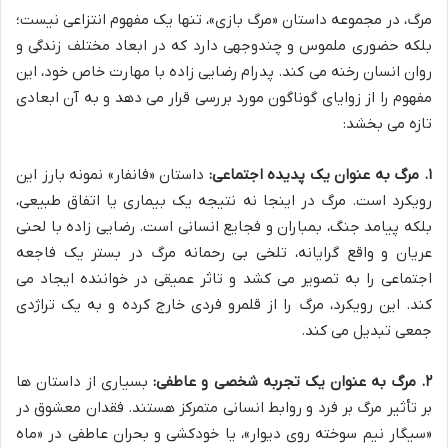
مرگ، در مجموعه داستان «مرگ بازی»، تنها یک مفهوم انتزاعی نیست؛
بلکه حضوری ملموس و چندوجهی دارد که در ابعاد مختلف زندگی و
روان انسان رخنه می کند. پدرام رضایی زاده با مهارت خاص خود، این
مفهوم را از زوایای گوناگون مورد بررسی قرار می دهد و به آن ابعادی
تازه می بخشد:
۱. مرگ به عنوان یک پدیده اجتماعی:
داستان «فانفار» نمونه بارز این
رویکرد است. مرگ در اینجا نه نتیجه یک بیماری یا اتفاق طبیعی،
بلکه پیامد جنگ، بمباران و فجایع انسانی است. رضایی زاده با لحنی
عریان و واقع گرایانه، تلخی بی رحمانه مرگ در بستر یک فاجعه
اجتماعی را به تصویر می کشد و تاثر عمیقی در خواننده ایجاد می
کند. این رویکرد، مرگ را از قلمرو فردی خارج کرده و به یک تراژدی
جمعی تبدیل می کند.
۲. مرگ به عنوان یک تجربه شخصی و عاطفی:
بسیاری از داستان ها
بر تأثیر مرگ بر فرد و روابط انسانی متمرکز هستند. فقدان معشوق در
«سیگار نیم سوخته روی دیوار»، یا خودکشی و بحران عاطفی در «ماه