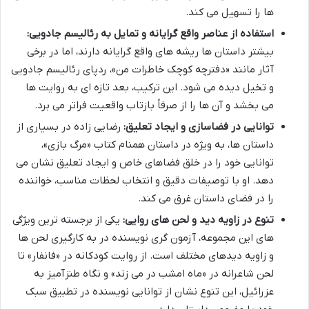
ها را تسهیل می کند.
استفاده از عناصر واقع گرایانه و تمایل به رئالیسم جادویی:
بیشتر داستان ها ریشه های واقع گرایانه دارند، اما در برخی
آثار مانند «دفترچه کوچک خاطرات من»، ردپای رئالیسم جادویی
و تخیل دیده می شود. این ترکیب، بعد تازه ای به روایت ها
می بخشد و آن ها را از صرفاً بازتاب واقعیت فراتر می برد.
توانایی در فضاسازی و ایجاد تعلیق:
رضایی زاده در بسیاری از
داستان ها، به ویژه در داستان همنام کتاب «مرگ بازی»،
توانایی خود را در خلق فضاهای خاص و ایجاد تعلیق نشان می
دهد. او با توصیفات دقیق و انتخاب لحظات مناسب، خواننده
را در فضای داستان غرق می کند.
تنوع در زاویه دید و لحن های روایی:
یکی از برجسته ترین ویژگی
های این مجموعه، آزمون گری نویسنده در به کارگیری لحن ها
و زاویه دیدهای مختلف است. از روایت کودکانه در «فانفار» تا
لحن شاعرانه در «ماه امشب در می زند» و نگاه طنزآمیز به
عزرائیل، این تنوع نشان از توانایی نویسنده در تطبیق سبک