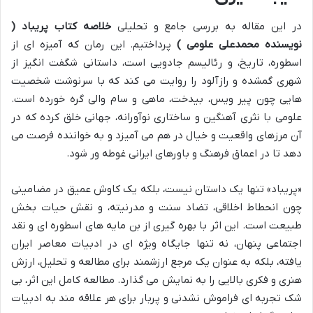
در این مقاله به بررسی جامع و تحلیلی
خلاصه کتاب پریباد (
نویسنده محمدعلی علومی )
پرداختیم. این رمان که آمیزه ای از
اسطوره، تاریخ، و رئالیسم جادویی است، داستانی شگفت انگیز از
شهری گمشده و رازآلود را روایت می کند که با سرنوشت شخصیت
هایی چون پیر ویس، بیدخت، ماهی و سام والی گره خورده است.
علومی با نثری آهنگین و ساختاری نوآورانه، جهانی خلق کرده که در
آن مرزهای واقعیت و خیال در هم می آمیزد و به خواننده فرصت می
دهد تا در اعماق فرهنگ و باورهای ایرانی غوطه ور شود.
«پریباد» تنها یک داستان نیست، بلکه یک کاوش عمیق در مضامینی
چون انحطاط اخلاقی، تضاد سنت و مدرنیته، و نقش حیات بخش
طبیعت است. این اثر با بهره گیری از بن مایه های اسطوره ای و نقد
اجتماعی پنهان، نه تنها جایگاه ویژه ای در ادبیات معاصر ایران
یافته، بلکه به عنوان یک مرجع ارزشمند برای مطالعه و تحلیل، ارزش
هنری و فکری بالایی را به نمایش می گذارد. مطالعه کامل این اثر، بی
شک تجربه ای فراموش نشدنی و پربار برای هر علاقه مند به ادبیات