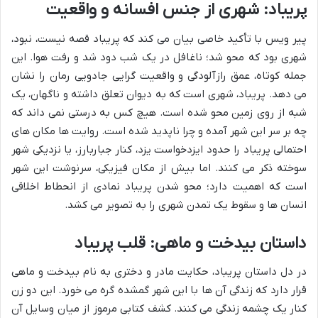
پریباد: شهری از جنس افسانه و واقعیت
پیر ویس با تأکید خاصی بیان می کند که پریباد قصه نیست، نبود،
شهری بود که محو شد؛ ناغافل در یک شب دود شد و رفت هوا. این
جمله کوتاه، عمق رازآلودگی و واقعیت گرایی جادویی رمان را نشان
می دهد. پریباد، شهری است که به دیوان تعلق داشته و ناگهان، یک
شبه از روی زمین محو شده است. هیچ کس به درستی نمی داند که
چه بر سر این شهر آمده و چرا ناپدید شده است. روایت ها مکان های
احتمالی پریباد را حدود ایزدخواست یزد، کنار جباربارز، یا نزدیکی شهر
سوخته ذکر می کنند. اما بیش از مکان فیزیکی، سرنوشت این شهر
است که اهمیت دارد؛ محو شدن پریباد نمادی از انحطاط اخلاقی
انسان ها و سقوط یک تمدن شهری را به تصویر می کشد.
داستان بیدخت و ماهی: قلب پریباد
در دل داستان پریباد، حکایت مادر و دختری به نام بیدخت و ماهی
قرار دارد که زندگی آن ها با این شهر گمشده گره می خورد. این دو زن
کنار یک چشمه زندگی می کنند. کشف کتابی مرموز از میان وسایل آن