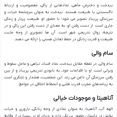
بیدخت و دخترش ماهی، نمادهایی از پاکی، معصومیت و ارتباط
ناگسستنی با طبیعت هستند. بیدخت به عنوان سرچشمه حیات و
سرزندگی پریباد تصویر می شود؛ با حضور او، طبیعت پربار و زندگی
جاری است. از دست رفتن او، به معنای از دست رفتن این پاکی و در
نتیجه، زوال تدریجی شهر است. آن ها تصویری از وجه مثبت
طبیعت و قدرت زنانگی در حفظ تعادل هستی را ارائه می دهند.
سام والی
سام والی، در نقطه مقابل بیدخت، نماد فساد، تباهی و عامل سقوط و
ویرانی است. او با اقدامات خود، به نابودی تدریجی پریباد و از بین
رفتن سرزندگی آن دامن می زند. این شخصیت، هشدار و تلنگری است
به پیامدهای مخرب قدرت طلبی و انحطاط اخلاقی در جوامع.
آناهیتا و موجودات خیالی
الهه آب، آناهیتا، به عنوان نمادی از وجه زنانگی، باروری و حیات
بخش در داستان حضور پررنگی دارد و ردپای او در بسیاری از وقایع