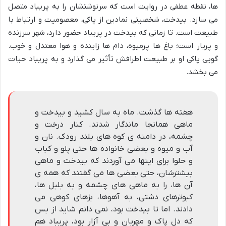
ها، نقطه عطفی در روایت است که سرنوشتشان را به پریباد متصل
می سازد. بیدخت، شخصیتی نمادین از پاکی، معصومیت و ارتباط با
طبیعت است. تا زمانی که بیدخت در پریباد حضور دارد، شهر سرزنده
و پربار است؛ باغ ها پرمیوه، دام ها زاینده و هوا معتدل و خوب.
گویی پاکی او بر طبیعت اطرافش تأثیر می گذارد و به پریباد حیات
می بخشد.
هفته ها گذشت. ماه به سال کشید و بیدخت و
ماهی همانجا ماندگار شدند. کنار درخت و
چشمه، در دامنه ی کوه های بلند رودک. نان و
آب و میوه و بعضی خانواده ها حتی پلو و کباب
و حلوا برای اینها می آوردند که بیدخت و ماهی
بیشترشان، حتی بعضی ها می گفتند که همه ی
آن ها، را به ماهی های چشمه و به بلبل ها،
کبوترهای دشتی، به آهوها، بزهای کوهی می
دادند. اما تا بیدخت بود، نمی دانم شاید از بس
که دل پاک و مهربان و بی آزار بود، پریباد هم