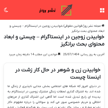
منو
تغی
مجله نشر روز
/
قوانین حقوقی
/
خوابیدن زوجین در اینستاگرام – چیستی و
ابعاد محتوای بحث برانگیز
خوابیدن زوجین در اینستاگرام – چیستی و ابعاد
محتوای بحث برانگیز
آخرین به روز رسانی: 25/07/1404
خواندن این مطلب 14 دقیقه زمان میبرد
خوابیدن زن و شوهر در حال کار زشت در
اینستا چیست
در دنیای امروز که شبکه های اجتماعی بخش جدایی ناپذیری از زندگی ما
شده اند، به اشتراک گذاری لحظات زندگی مشترک زوجین در اینستاگرام به
پدیده ای رایج تبدیل شده است. اما گاهی این اشتراک گذاری از مرزهای
اخلاقی و حریم خصوصی عبور می کند و سوالاتی را درباره مفهوم «کار
زشت» مطرح می سازد. «کار زشت» در این بستر به هرگونه فعالیتی اشاره