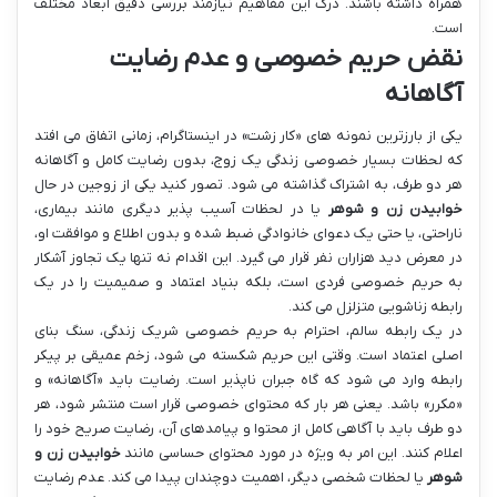
همراه داشته باشند. درک این مفاهیم نیازمند بررسی دقیق ابعاد مختلف
است.
نقض حریم خصوصی و عدم رضایت
آگاهانه
یکی از بارزترین نمونه های «کار زشت» در اینستاگرام، زمانی اتفاق می افتد
که لحظات بسیار خصوصی زندگی یک زوج، بدون رضایت کامل و آگاهانه
هر دو طرف، به اشتراک گذاشته می شود. تصور کنید یکی از زوجین در حال
خوابیدن زن و شوهر
یا در لحظات آسیب پذیر دیگری مانند بیماری،
ناراحتی، یا حتی یک دعوای خانوادگی ضبط شده و بدون اطلاع و موافقت او،
در معرض دید هزاران نفر قرار می گیرد. این اقدام نه تنها یک تجاوز آشکار
به حریم خصوصی فردی است، بلکه بنیاد اعتماد و صمیمیت را در یک
رابطه زناشویی متزلزل می کند.
در یک رابطه سالم، احترام به حریم خصوصی شریک زندگی، سنگ بنای
اصلی اعتماد است. وقتی این حریم شکسته می شود، زخم عمیقی بر پیکر
رابطه وارد می شود که گاه جبران ناپذیر است. رضایت باید «آگاهانه» و
«مکرر» باشد. یعنی هر بار که محتوای خصوصی قرار است منتشر شود، هر
دو طرف باید با آگاهی کامل از محتوا و پیامدهای آن، رضایت صریح خود را
اعلام کنند. این امر به ویژه در مورد محتوای حساسی مانند
خوابیدن زن و
شوهر
یا لحظات شخصی دیگر، اهمیت دوچندان پیدا می کند. عدم رضایت