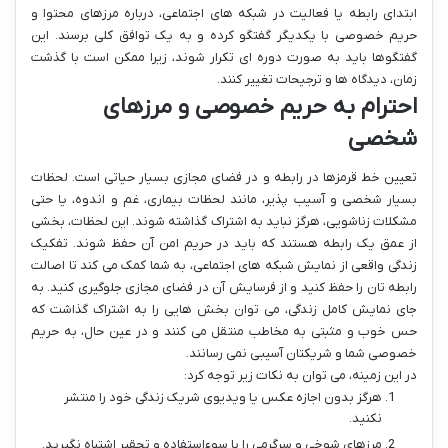
ابتدای رابطه یا فعالیت در شبکه های اجتماعی، درباره مرزهای محتوا و
حریم خصوصی با یکدیگر گفتگو کرده و به یک توافق کلی برسند. این
گفتگوها باید به صورت دوره ای تکرار شوند، زیرا ممکن است با گذشت
زمان، دیدگاه ها و ترجیحات تغییر کنند.
احترام به حریم خصوصی و مرزهای
شخصی
تعیین خط قرمزها در رابطه و در فضای مجازی بسیار حیاتی است. لحظات
بسیار شخصی و آسیب پذیر، مانند لحظات بیماری، غم و اندوه، یا حتی
مشکلات زناشویی، هرگز نباید به اشتراک گذاشته شوند. این لحظات، بخشی
از عمق یک رابطه هستند که باید در حریم امن آن حفظ شوند. تفکیک
زندگی واقعی از نمایش شبکه های اجتماعی، به شما کمک می کند تا اصالت
رابطه تان را حفظ کنید و از فرسایش آن در فضای مجازی جلوگیری کنید. به
جای نمایش کامل زندگی، می توان بخش هایی را به اشتراک گذاشت که
حس خوب و مثبتی به مخاطب منتقل می کنند و در عین حال، به حریم
خصوصی شما و شریکتان آسیبی نمی رسانند.
در این زمینه، می توان به نکات زیر توجه کرد:
هرگز بدون اجازه عکس یا ویدیوی شریک زندگی خود را منتشر
نکنید.
مرزهای شوخی و سرگرمی را با سوءاستفاده و تحقیر اشتباه نگیرید.