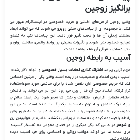
برانگیز زوجین
وقتی زوجین از مرزهای اخلاقی و حریم خصوصی در اینستاگرام عبور می
کنند، با مجموعه ای از پیامدهای منفی روبرو می شوند که می تواند ابعاد
مختلف زندگی آن ها را تحت تأثیر قرار دهد. این پیامدها تنها به فضای
مجازی محدود نمی شوند و تأثیرات عمیقی بر روابط واقعی، سلامت روان و
حتی مسائل حقوقی آن ها خواهند داشت.
آسیب به رابطه زوجین
مهم ترین پیامد
اشتراک گذاری لحظات بسیار خصوصی
و انجام «کار زشت»،
آسیب دیدن اعتماد و صمیمیت در رابطه است. وقتی یکی از طرفین احساس
کند که حریم خصوصی اش نقض شده یا برای منافعی مورد سوءاستفاده
قرار گرفته، اعتماد بین آن ها از بین می رود. این امر می تواند به کاهش
احترام متقابل، افزایش اختلافات و تنش ها منجر شود. یک رابطه سالم بر
پایه درک متقابل و احترام به حدود یکدیگر بنا شده است. نقض این
حدود، حتی به بهانه «شوخی» یا «جذب مخاطب»، می تواند به مرور زمان
رابطه را فرسوده کرده و به سمت فروپاشی بکشاند. خاطره ی
خوابیدن زن
و شوهر
در حالتی که یکی دیگری را در فضای عمومی به تمسخر کشیده،
برای مدت ها می تواند عواقب روانی و احساسی برای فرد آسیب دیده
داشته باشد.