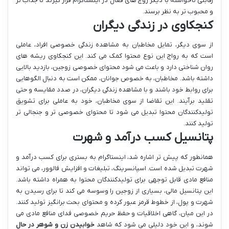
رقابتی ناخواسته با دیگر زوج های فعال در اینستاگرام قرار گیرند تا جذاب تر
و محبوب تر به نظر برسند.
کنجکاوی در زندگی دیگران
از سوی دیگر، تمایل مخاطبان به مشاهده زندگی خصوصی افراد، عاملی
است که به رواج این نوع محتوا کمک می کند. این کنجکاوی ریشه های
روان شناختی دارد و باعث می شود محتوای خصوصی زوجین، بازدید بالایی
داشته باشد. مخاطبان، به خصوص جوانان، ممکن است به دنبال الگوهایی
برای روابط خود باشند و با مشاهده زندگی دیگران، در صدد مقایسه و حتی
تقلید برآیند. این تقاضا از سوی مخاطبان، خود به عاملی برای تشویق
تولیدکنندگان محتوا تبدیل می شود تا محتوای خصوصی تر و جنجالی تر
تولید کنند.
پتانسیل کسب درآمد و شهرت
همانطور که پیش تر اشاره شد، اینستاگرام به بستری برای کسب درآمد و
شهرت تبدیل شده است. اسپانسرینگ، تبلیغات و افزایش فالوور، می تواند
منافع مادی قابل توجهی برای تولیدکنندگان محتوا به همراه داشته باشد.
این پتانسیل مالی، بسیاری از زوجین را وسوسه می کند تا برای رسیدن به
شهرت و پول، از خطوط قرمز عبور کرده و محتوای بحث برانگیز تولید کنند.
در این میان، گاهی اخلاقیات و حفظ حریم خصوصی فدای منافع مادی می
شوند، و این خود دلیلی می شود که شاهد
خوابیدن زن و شوهر در حال