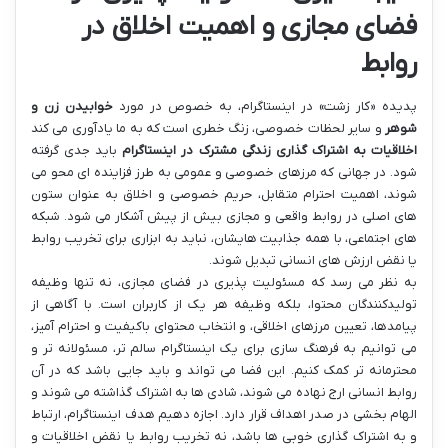
فضای مجازی و اهمیت اخلاق در
روابط
پدیده «کار زشت» در اینستاگرام، به خصوص در مورد
خوابیدن زن و
شوهر
و سایر لحظات خصوصی، زنگ خطری است که به ما یادآوری می کند
اخلاقیات به اشتراک گذاری زندگی مشترک در اینستاگرام
باید جدی گرفته
شود. در جهانی که مرزهای خصوصی و عمومی به طرز فزاینده ای محو می
شوند، اهمیت احترام متقابل، حریم خصوصی و اخلاق به عنوان ستون
های اصلی در روابط واقعی و مجازی بیش از پیش آشکار می شود. شبکه
های اجتماعی، با همه جذابیت هایشان، نباید به ابزاری برای تخریب روابط
یا نقض ارزش های انسانی تبدیل شوند.
به نظر می رسد که مسئولیت پذیری در فضای مجازی، نه تنها وظیفه
تولیدکنندگان محتوا، بلکه وظیفه هر یک از کاربران است. با آگاهی از
پیامدها، تعیین مرزهای اخلاقی، و انتخاب محتوای باکیفیت و احترام آمیز،
می توانیم به فرهنگ سازی برای یک اینستاگرام سالم تر، مسئولانه تر و
محترمانه تر کمک کنیم. این فضا می تواند و باید جایی باشد که در آن
روابط انسانی ارج نهاده می شوند، شادی ها به اشتراک گذاشته می شوند و
الهام بخشی در صدر اهداف قرار دارد. اجازه دهیم هدف اینستاگرام، ارتباط
و به اشتراک گذاری خوبی ها باشد، نه تخریب روابط یا نقض اخلاقیات و