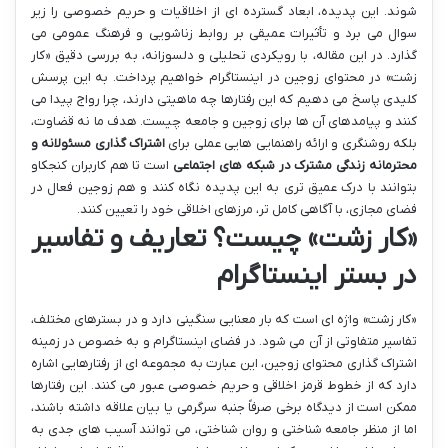
شوند. این پدیده، ابعاد گسترده ای از اخلاقیات و حریم خصوصی را زیر
سوال می برد و تأثیرات عمیقی بر روابط زناشویی و فرهنگ عمومی می
گذارد. در این مقاله، با رویکردی تحلیلی و دلسوزانه، به بررسی دقیق «کار
زشت» در محتوای زوجین در اینستاگرام خواهیم پرداخت. به این پرسش
کلیدی پاسخ می دهیم که این رفتارها چه ماهیتی دارند، چرا رواج پیدا می
کنند و پیامدهای آن ها برای زوجین و جامعه چیست. هدف ما نه قضاوت،
بلکه روشنگری و ارائه راهنمایی هایی عملی برای
اشتراک گذاری مسئولانه و
محترمانه زندگی مشترک در شبکه های اجتماعی
است تا هم کاربران کنجکاو
بتوانند با درک عمیق تری به این پدیده نگاه کنند و هم زوجین فعال در
فضای مجازی، با آگاهی کامل تر، مرزهای اخلاقی خود را تعیین کنند.
«کار زشت» چیست؟ تعاریف و تفاسیر
در بستر اینستاگرام
«کار زشت» واژه ای است که بار معنایی سنگینی دارد و در بسترهای مختلف،
تفاسیر متفاوتی از آن می شود. در فضای اینستاگرام و به خصوص در زمینه
اشتراک گذاری محتوای زوجین، این عبارت به مجموعه ای از رفتارهایی اشاره
دارد که از خطوط قرمز اخلاقی و حریم خصوصی عبور می کنند. این رفتارها
ممکن است از دیدگاه برخی صرفاً جنبه سرگرمی یا بیان علاقه داشته باشند،
اما از منظر جامعه شناختی و روان شناختی، می توانند آسیب های جدی به