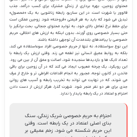
محتوای زوجین، بهره برداری از زندگی مشترک برای کسب درآمد، جذب
فالوور یا شهرت است. در این سناریو، رابطه زناشویی به یک «محصول»
تبدیل می شود که باید به هر قیمتی «فروخته» شود. زوجین ممکن است
برای حفظ نرخ تعامل بالای خود، به تولید محتوای جنجالی، بحث برانگیز یا
حتی بسیار خصوصی روی آورند، بدون اینکه به ارزش های اخلاقی، حریم
خصوصی یا پیامدهای بلندمدت آن توجهی داشته باشند.
این نوع سواستفاده، نه تنها از حریم خصوصی افراد سوءاستفاده می کند،
بلکه به روابط عمیق انسانی نیز لطمه می زند. وقتی ارزش یک رابطه با
تعداد لایک ها و بازدیدها سنجیده شود، اصالت و عمق آن از بین می رود.
این رویکرد، یک چرخه معیوب ایجاد می کند که در آن زوجین برای باقی
ماندن در کانون توجه، مجبور به انجام اقدامات افراطی تر و خارج از عرف
می شوند، که در نهایت می تواند به تخریب رابطه و آسیب های روانی
جدی برای هر دو نفر منجر شود. شهرت گذرا، هرگز ارزش از دست دادن
احترام و اعتماد در یک رابطه پایدار را ندارد.
احترام به حریم خصوصی شریک زندگی، سنگ
بنای اصلی اعتماد در یک رابطه است. وقتی
این حریم شکسته می شود، زخم عمیقی بر