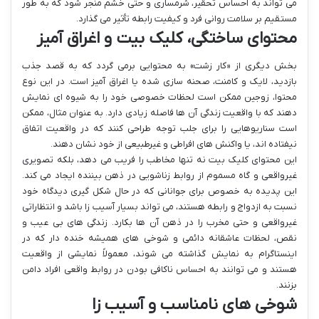
می تواند به احساس تحقیر، شرمساری و حتی خشم منجر شود که به طور
مستقیم بر سلامت روانی فرد و کیفیت رابطه تأثیر می گذارد.
محتوای ساختگی، کلیک بیت و اغراق آمیز
بخش دیگری از «کار زشت» به محتوایی برمی گردد که به قصد جذب
بازدید، لایک و کامنت، صحنه سازی شده یا اغراق آمیز است. در این نوع
محتوا، زوجین ممکن است لحظات خصوصی خود را به شیوه ای نمایش
دهند که با واقعیت زندگی آن ها فاصله زیادی دارد. به عنوان مثال، ممکن
است سناریوهایی را برای جلب توجه طراحی کنند که در واقعیت اتفاق
نیفتاده اند، یا واکنش های افراطی و غیرطبیعی از خود نشان دهند.
این محتوای کلیک بیت نه تنها مخاطب را فریب می دهد، بلکه تصویری
غیرواقعی و گاه مسموم از روابط زناشویی در ذهن بیننده ایجاد می کند.
این پدیده به خصوص برای جوانانی که در حال شکل گیری دیدگاه خود
نسبت به ازدواج و رابطه هستند، می تواند بسیار آسیب زا باشد و انتظاراتی
غیرواقعی و حتی مخرب را در ذهن آن ها بکارد. زندگی های بی عیب و
نقص، لحظات عاشقانه دائمی و شوخی های همیشه خنده دار که در
اینستاگرام به نمایش گذاشته می شوند، معمولاً نمایشی از واقعیت
هستند و می توانند به احساس ناکافی بودن در روابط واقعی افراد دامن
بزنند.
شوخی های نامناسب و آسیب زا