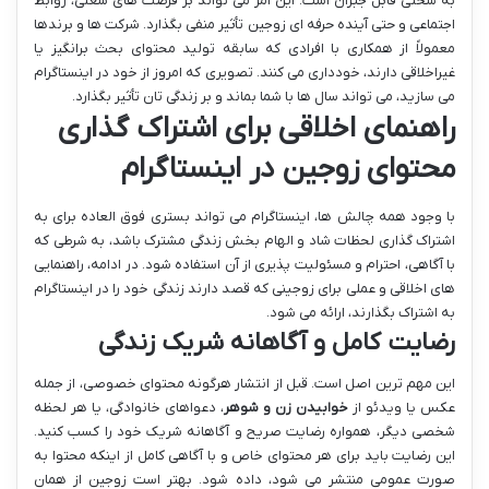
به سختی قابل جبران است. این امر می تواند بر فرصت های شغلی، روابط
اجتماعی و حتی آینده حرفه ای زوجین تأثیر منفی بگذارد. شرکت ها و برندها
معمولاً از همکاری با افرادی که سابقه تولید محتوای بحث برانگیز یا
غیراخلاقی دارند، خودداری می کنند. تصویری که امروز از خود در اینستاگرام
می سازید، می تواند سال ها با شما بماند و بر زندگی تان تأثیر بگذارد.
راهنمای اخلاقی برای اشتراک گذاری
محتوای زوجین در اینستاگرام
با وجود همه چالش ها، اینستاگرام می تواند بستری فوق العاده برای به
اشتراک گذاری لحظات شاد و الهام بخش زندگی مشترک باشد، به شرطی که
با آگاهی، احترام و مسئولیت پذیری از آن استفاده شود. در ادامه، راهنمایی
های اخلاقی و عملی برای زوجینی که قصد دارند زندگی خود را در اینستاگرام
به اشتراک بگذارند، ارائه می شود.
رضایت کامل و آگاهانه شریک زندگی
این مهم ترین اصل است. قبل از انتشار هرگونه محتوای خصوصی، از جمله
عکس یا ویدئو از
خوابیدن زن و شوهر
، دعواهای خانوادگی، یا هر لحظه
شخصی دیگر، همواره رضایت صریح و آگاهانه شریک خود را کسب کنید.
این رضایت باید برای هر محتوای خاص و با آگاهی کامل از اینکه محتوا به
صورت عمومی منتشر می شود، داده شود. بهتر است زوجین از همان