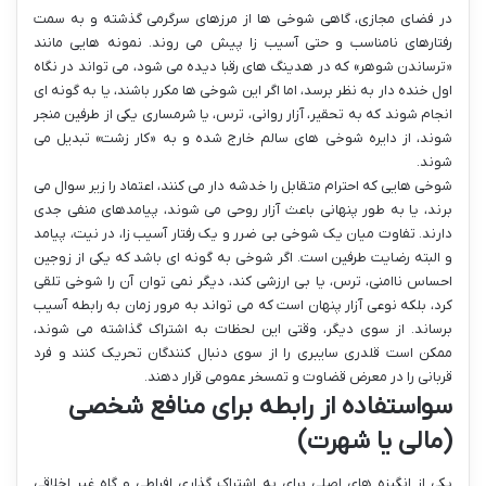
در فضای مجازی، گاهی شوخی ها از مرزهای سرگرمی گذشته و به سمت
رفتارهای نامناسب و حتی آسیب زا پیش می روند. نمونه هایی مانند
«ترساندن شوهر» که در هدینگ های رقبا دیده می شود، می تواند در نگاه
اول خنده دار به نظر برسد، اما اگر این شوخی ها مکرر باشند، یا به گونه ای
انجام شوند که به تحقیر، آزار روانی، ترس، یا شرمساری یکی از طرفین منجر
شوند، از دایره شوخی های سالم خارج شده و به «کار زشت» تبدیل می
شوند.
شوخی هایی که احترام متقابل را خدشه دار می کنند، اعتماد را زیر سوال می
برند، یا به طور پنهانی باعث آزار روحی می شوند، پیامدهای منفی جدی
دارند. تفاوت میان یک شوخی بی ضرر و یک رفتار آسیب زا، در نیت، پیامد
و البته رضایت طرفین است. اگر شوخی به گونه ای باشد که یکی از زوجین
احساس ناامنی، ترس، یا بی ارزشی کند، دیگر نمی توان آن را شوخی تلقی
کرد، بلکه نوعی آزار پنهان است که می تواند به مرور زمان به رابطه آسیب
برساند. از سوی دیگر، وقتی این لحظات به اشتراک گذاشته می شوند،
ممکن است قلدری سایبری را از سوی دنبال کنندگان تحریک کنند و فرد
قربانی را در معرض قضاوت و تمسخر عمومی قرار دهند.
سواستفاده از رابطه برای منافع شخصی
(مالی یا شهرت)
یکی از انگیزه های اصلی برای به اشتراک گذاری افراطی و گاه غیر اخلاقی