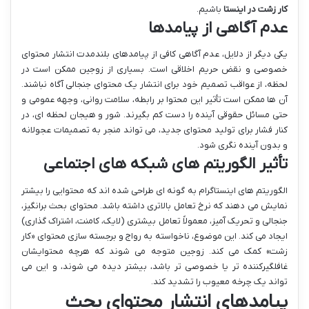
کار زشت در اینستا
باشیم.
عدم آگاهی از پیامدها
یکی دیگر از دلایل، عدم آگاهی کافی از پیامدهای بلندمدت انتشار محتوای
خصوصی و نقض حریم اخلاقی است. بسیاری از زوجین ممکن است در
لحظه، از عواقب تصمیم خود برای انتشار یک محتوای جنجالی آگاه نباشند.
آن ها ممکن است تأثیر این محتوا بر رابطه، سلامت روانی، وجهه عمومی و
حتی مسائل حقوقی آینده را دست کم بگیرند. شور و هیجان لحظه ای، در
کنار فشار برای تولید محتوای جدید، می تواند منجر به تصمیمات عجولانه
و بدون آینده نگری شود.
تأثیر الگوریتم های شبکه های اجتماعی
الگوریتم های اینستاگرام به گونه ای طراحی شده اند که محتوایی را بیشتر
نمایش می دهند که نرخ تعامل بالاتری داشته باشد. محتوای بحث برانگیز،
جنجالی و تحریک آمیز، معمولاً تعامل بیشتری (لایک، کامنت، اشتراک گذاری)
ایجاد می کند. این موضوع، ناخواسته به رواج و برجسته سازی محتوای «کار
زشت» کمک می کند. زوجین متوجه می شوند که هرچه محتوایشان
غافلگیرکننده تر یا خصوصی تر باشد، بیشتر دیده می شوند، و این می
تواند یک چرخه معیوب را تشدید کند.
پیامدهای انتشار محتوای بحث