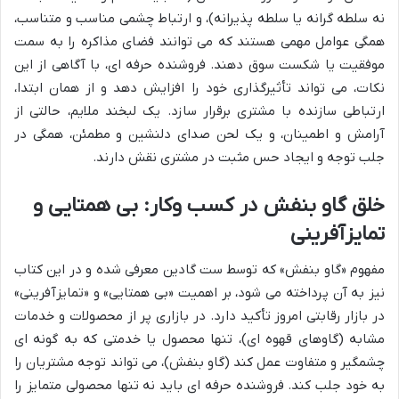
نه سلطه گرانه یا سلطه پذیرانه)، و ارتباط چشمی مناسب و متناسب،
همگی عوامل مهمی هستند که می توانند فضای مذاکره را به سمت
موفقیت یا شکست سوق دهند. فروشنده حرفه ای، با آگاهی از این
نکات، می تواند تأثیرگذاری خود را افزایش دهد و از همان ابتدا،
ارتباطی سازنده با مشتری برقرار سازد. یک لبخند ملایم، حالتی از
آرامش و اطمینان، و یک لحن صدای دلنشین و مطمئن، همگی در
جلب توجه و ایجاد حس مثبت در مشتری نقش دارند.
خلق گاو بنفش در کسب وکار: بی همتایی و
تمایزآفرینی
مفهوم «گاو بنفش» که توسط ست گادین معرفی شده و در این کتاب
نیز به آن پرداخته می شود، بر اهمیت «بی همتایی» و «تمایزآفرینی»
در بازار رقابتی امروز تأکید دارد. در بازاری پر از محصولات و خدمات
مشابه (گاوهای قهوه ای)، تنها محصول یا خدمتی که به گونه ای
چشمگیر و متفاوت عمل کند (گاو بنفش)، می تواند توجه مشتریان را
به خود جلب کند. فروشنده حرفه ای باید نه تنها محصولی متمایز را