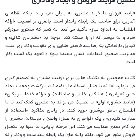
تکمیل فرایند فروش و ایجاد وفاداری
فرایند فروش با خرید مشتری به پایان نمی رسد، بلکه نقطه ی
آغازین برای ساخت یک رابطه پایدار است. باصری بر اهمیت «ارائه
اطلاعات به اندازه نیاز» تأکید می کند؛ نه کمتر که مشتری سردرگم
شود و نه بیشتر که او را خسته کند. توجه به «مشتریان شاکی» و
تبدیل نارضایتی به رضایت، فرصتی طلایی برای تقویت وفاداری است.
مدیریت صحیح انتقادات، نشان دهنده بلوغ و تعهد یک کسب وکار
است.
کتاب همچنین به تکنیک هایی برای ترغیب مشتری به تصمیم گیری
می پردازد، اما نه با فشار. استفاده از «ضمانت بازگشت وجه»، «ایجاد
حس کمیابی» (به شکلی اخلاقی و صادقانه)، و «ارائه خدمات رایگان»
(مانند مشاوره اولیه یا نصب)، می تواند به مشتری کمک کند تا با
اطمینان خاطر بیشتری خرید کند. در پایان مذاکره، «استفاده از
عبارات کلیدی» و یک «فراخوان به عمل» واضح و دوستانه، مشتری را
به گام بعدی هدایت می کند. این مرحله پایانی، نه تنها به تکمیل
فروش منجر می شود، بلکه پایه های یک رابطه بلندمدت و وفادارانه