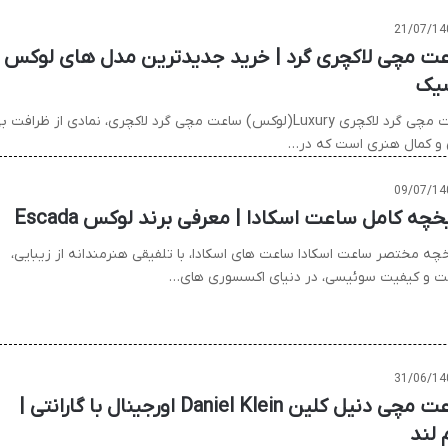
21/07/14
ت مچی لاکچری گرد | خرید جدیدترین مدل های لوکس
یک
ساعت مچی گرد لاکچری Luxury(لوکس) ساعت مچی گرد لاکچری، نمادی از ظرافت 
 و کمال هنری است که در…
09/07/14
خچه کامل ساعت اسکادا | معرفی برند لوکس Escada
خچه مختصر ساعت اسکادا ساعت های اسکادا، با تلفیقی هنرمندانه از زیبایی،
ت و کیفیت سوئیسی، در دنیای اکسسوری های…
31/06/14
ساعت مچی دنیل کلین Daniel Klein اورجینال با گارانتی |
 لند