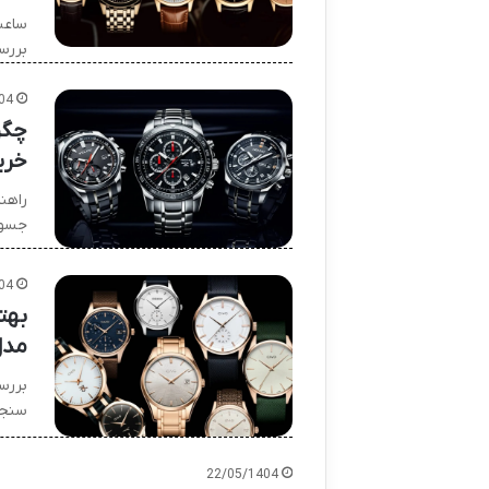
بررس
04
چگو
خری
راهن
جسور
04
مدل
سنجش
22/05/1404