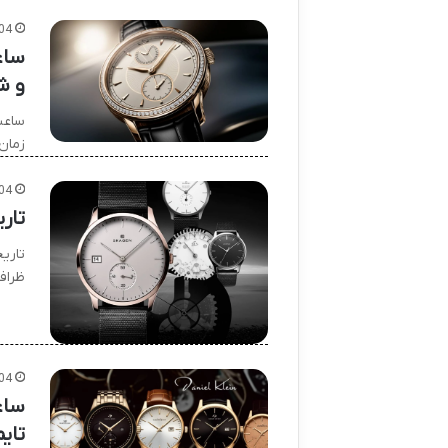
04
ساع
و ش
زمان
04
تاری
تاری
ظراف
04
تایم