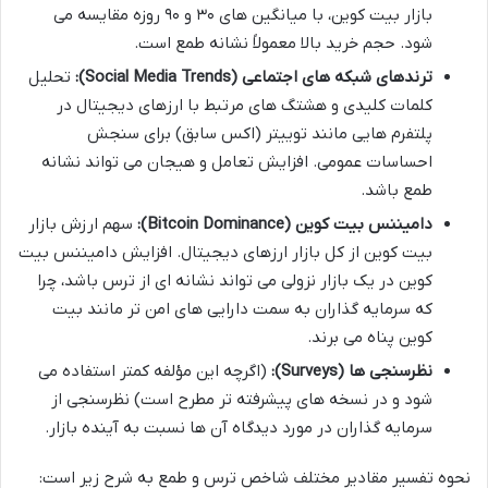
بازار بیت کوین، با میانگین های ۳۰ و ۹۰ روزه مقایسه می
شود. حجم خرید بالا معمولاً نشانه طمع است.
ترندهای شبکه های اجتماعی (Social Media Trends):
تحلیل
کلمات کلیدی و هشتگ های مرتبط با ارزهای دیجیتال در
پلتفرم هایی مانند توییتر (اکس سابق) برای سنجش
احساسات عمومی. افزایش تعامل و هیجان می تواند نشانه
طمع باشد.
دامیننس بیت کوین (Bitcoin Dominance):
سهم ارزش بازار
بیت کوین از کل بازار ارزهای دیجیتال. افزایش دامیننس بیت
کوین در یک بازار نزولی می تواند نشانه ای از ترس باشد، چرا
که سرمایه گذاران به سمت دارایی های امن تر مانند بیت
کوین پناه می برند.
نظرسنجی ها (Surveys):
(اگرچه این مؤلفه کمتر استفاده می
شود و در نسخه های پیشرفته تر مطرح است) نظرسنجی از
سرمایه گذاران در مورد دیدگاه آن ها نسبت به آینده بازار.
نحوه تفسیر مقادیر مختلف شاخص ترس و طمع به شرح زیر است: