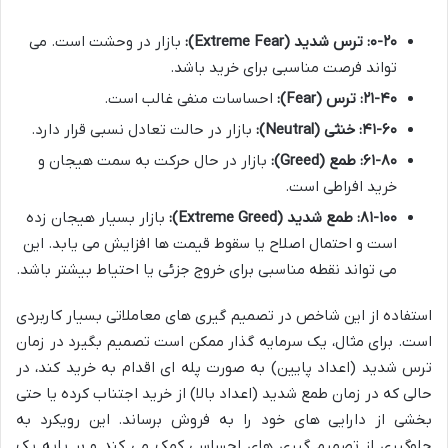
۰-۲۰: ترس شدید (Extreme Fear):
بازار در وحشت است. می
تواند فرصت مناسبی برای خرید باشد.
۲۱-۴۰: ترس (Fear):
احساسات منفی غالب است.
۴۱-۶۰: خنثی (Neutral):
بازار در حالت تعادل نسبی قرار دارد.
۶۱-۸۰: طمع (Greed):
بازار در حال حرکت به سمت هیجان و
خرید افراطی است.
۸۱-۱۰۰: طمع شدید (Extreme Greed):
بازار بسیار هیجان زده
است و احتمال اصلاح یا سقوط قیمت ها افزایش می یابد. این
می تواند نقطه مناسبی برای خروج جزئی یا احتیاط بیشتر باشد.
استفاده از این شاخص در تصمیم گیری های معاملاتی بسیار کاربردی
است. برای مثال، یک سرمایه گذار ممکن است تصمیم بگیرد در زمان
ترس شدید (اعداد پایین) به صورت پله ای اقدام به خرید کند، در
حالی که در زمان طمع شدید (اعداد بالا) از خرید اجتناب کرده یا حتی
بخشی از دارایی های خود را به فروش برساند. این رویکرد به
جلوگیری از تصمیم گیری های احساسی کمک می کند و بر پایه یک