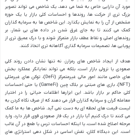
مورد آن دارایی خاص به شما می دهد، یک شاخص می تواند تصویر
بزرگ تری از حرکت ها، روندها و احساسات کلی بازار یا یک حوزه
مشخص از آن را به نمایش بگذارد. این شاخص ها به سرمایه گذاران
کمک می کنند تا به جای غرق شدن در داده های بی شمار، بر
روندهای اصلی و نقاط عطف بازار متمرکز شوند و با درک عمیق تری از
پویایی ها، تصمیمات سرمایه گذاری آگاهانه تری اتخاذ کنند.
هدف از ایجاد شاخص های رمزارز، نه تنها نشان دادن روند کلی
صعودی یا نزولی بازار است، بلکه می تواند نمایانگر عملکرد بخش
های خاصی مانند امور مالی غیرمتمرکز (DeFi)، توکن های غیرمثلی
(NFT)، بازی های مبتنی بر بلاک چین (GameFi) یا حتی احساسات
کلی حاکم بر بازار باشد. این ابزارها اطلاعات حیاتی را در اختیار
معامله گران و سرمایه گذاران قرار می دهند که از صرف نگاه کردن به
لیست قیمت های لحظه ای به دست نمی آید. شاخص ها به ما کمک
می کنند تا درک کنیم آیا بازار در یک فاز صعودی قوی قرار دارد، وارد
مرحله اصلاح شده است، یا اینکه احساسات ترس یا طمع در آن غالب
است. این دیدگاه کلان، نقش اساسی در شکل دهی استراتژی های