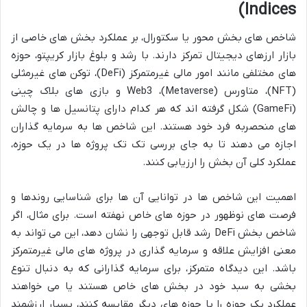
Indices)
شاخص های بخش محور یا سکتورال، بر عملکرد بخش های خاصی از
بازار ارزهای دیجیتال تمرکز دارند. با رشد و بلوغ بازار کریپتو، حوزه
های مختلفی مانند امور مالی غیرمتمرکز (DeFi)، توکن های غیرمثلی
(NFT)، متاورس (Metaverse)، Web3 و بازی های بلاک چینی
(GameFi) شکل گرفته اند که هر کدام دارای پتانسیل ها و چالش
های منحصربه فرد خود هستند. این شاخص ها به سرمایه گذاران
اجازه می دهند تا به جای بررسی تک تک پروژه ها در یک حوزه،
عملکرد کلی آن بخش را ارزیابی کنند.
اهمیت این شاخص ها در توانایی آن ها برای شناسایی روندها و
فرصت های نوظهور در حوزه های خاص نهفته است. برای مثال، اگر
شاخص بخش DeFi رشد قابل توجهی را نشان دهد، این می تواند به
معنی افزایش علاقه و سرمایه گذاری در پروژه های مالی غیرمتمرکز
باشد. این دیدگاه متمرکز، برای سرمایه گذارانی که به دنبال تنوع
بخشی به سبد خود در بخش های خاص هستند یا می خواهند
عملکرد یک حوزه را با حوزه های دیگر مقایسه کنند، بسیار ارزشمند