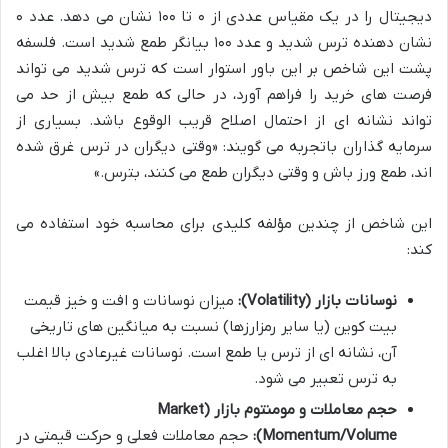
دیجیتال را در یک مقیاس عددی از ۰ تا ۱۰۰ نشان می دهد. عدد ۰
نشان دهنده ترس شدید و عدد ۱۰۰ بیانگر طمع شدید است. فلسفه
پشت این شاخص بر این باور استوار است که ترس شدید می تواند
فرصت های خرید را فراهم آورد، در حالی که طمع بیش از حد می
تواند نشانه ای از احتمال اصلاح قریب الوقوع باشد. بسیاری از
سرمایه گذاران باتجربه می گویند: «وقتی دیگران در ترس غرق شده
اند، طمع ورز باش و وقتی دیگران طمع می کنند، بترس.»
این شاخص از چندین مؤلفه کلیدی برای محاسبه خود استفاده می
کند:
نوسانات بازار (Volatility):
میزان نوسانات و افت و خیز قیمت
بیت کوین (یا سایر رمزارزها) نسبت به میانگین های تاریخی
آن، نشانه ای از ترس یا طمع است. نوسانات غیرعادی بالا اغلب
به ترس تعبیر می شود.
حجم معاملات و مومنتوم بازار (Market
Momentum/Volume):
حجم معاملات فعلی و حرکت قیمتی در