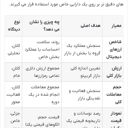
های دقیق تر بر روی یک دارایی خاص مورد استفاده قرار می گیرند.
چه چیزی را نشان
نوع
معیار
هدف اصلی
می دهد؟
دیدگاه
شاخص
روند، سلامت،
سنجش عملکرد یک
کلان،
ارزهای
احساسات یا عملکرد
گروه یا بخش از بازار
تحلیلی
دیجیتال
بخش خاص
ارزش
تعیین اندازه کلی
مجموع ارزش دلاری
کلان،
بازار کلی
بازار کریپتو
تمامی رمزارزها
خام
حجم
مجموع معاملات
کلان،
سنجش فعالیت و
معاملات
انجام شده در یک
فعالیت
نقدینگی بازار
کلی
دوره
محور
نمودار
رصد نوسانات و
جزئی،
قیمت، حجم،
قیمت
تاریخچه قیمتی یک
خاص
الگوهای قیمتی یکتا