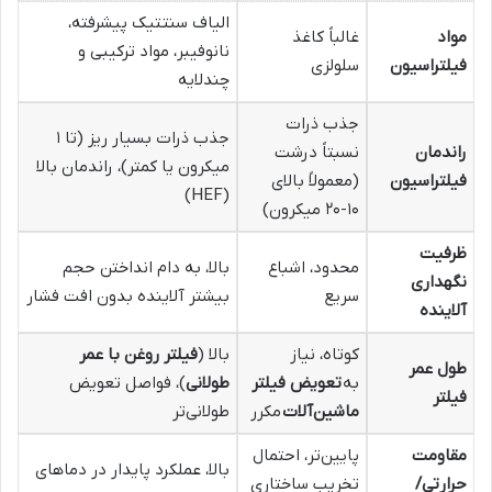
الیاف سنتتیک پیشرفته،
مواد
غالباً کاغذ
نانوفیبر، مواد ترکیبی و
فیلتراسیون
سلولزی
چندلایه
جذب ذرات
جذب ذرات بسیار ریز (تا ۱
راندمان
نسبتاً درشت
میکرون یا کمتر)، راندمان بالا
فیلتراسیون
(معمولاً بالای
(HEF)
۱۰-۲۰ میکرون)
ظرفیت
محدود، اشباع
بالا، به دام انداختن حجم
نگهداری
سریع
بیشتر آلاینده بدون افت فشار
آلاینده
کوتاه، نیاز
بالا (
فیلتر روغن با عمر
طول عمر
به
تعویض فیلتر
طولانی
)، فواصل تعویض
فیلتر
ماشین‌آلات
مکرر
طولانی‌تر
مقاومت
پایین‌تر، احتمال
بالا، عملکرد پایدار در دماهای
حرارتی/
تخریب ساختاری