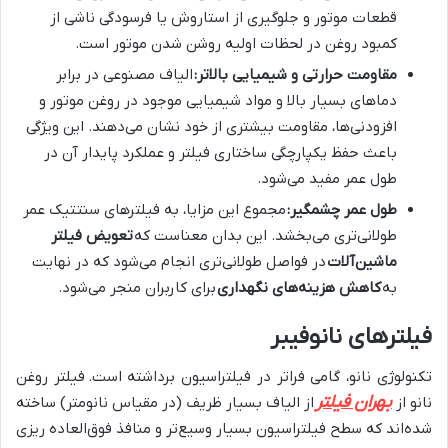
قطعات موتور و جلوگیری از استاروش یا فرسودگی ناشی از
کمبود روغن در لحظات اولیه روشن شدن موتور است.
مقاومت حرارتی و شیمیایی بالاتر:
الیاف مصنوعی در برابر
دماهای بسیار بالا و مواد شیمیایی موجود در روغن موتور و
افزودنی‌ها، مقاومت بیشتری از خود نشان می‌دهند. این ویژگی
باعث حفظ یکپارچگی ساختاری فیلتر و عملکرد پایدار آن در
طول عمر مفید می‌شود.
طول عمر چشمگیر:
مجموع این مزایا، به فیلترهای سنتتیک عمر
طولانی‌تری می‌بخشد. این بدان معناست که
تعویض فیلتر
ماشین‌آلات
در فواصل طولانی‌تری انجام می‌شود که در نهایت
به
کاهش هزینه‌های نگهداری
برای کاربران منجر می‌شود.
فیلترهای نانوفیبر
تکنولوژی نانو، گامی فراتر در فیلتراسیون برداشته است.
فیلتر روغن
بهران فیلتر
نانو از
از الیاف بسیار ظریف (در مقیاس نانومتر) ساخته
شده‌اند که سطح فیلتراسیون بسیار وسیع‌تر و منافذ فوق‌العاده ریزی