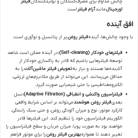
چالش مداوم برای مصرف‌کنندگان و تولیدکنندگان
فیلتر
اورجینال
مانند
آرام فیلتر
است.
افق آینده
با وجود چالش‌ها، آینده
فیلتر روغن
پر از پتانسیل و نوآوری است:
فیلترهای خودکار (Self-cleaning):
در آینده ممکن است شاهد
توسعه فیلترهایی باشیم که قادر به پاکسازی خودکار از
آلاینده‌ها هستند و نیاز به
تعویض فیلتر ماشین‌آلات
را به
حداقل می‌رسانند. این می‌تواند از طریق مکانیزم‌های لرزشی،
الکترومغناطیسی یا حتی شیمیایی صورت گیرد.
فیلتراسیون واکنشی و انطباقی (Adaptive Filtration):
نسل
بعدی
فیلتر روغن هوشمند
می‌تواند بر اساس شرایط واقعی
کارکرد موتور، نوع و میزان آلودگی روغن، و حتی سبک رانندگی،
الگوریتم فیلتراسیون خود را تنظیم کند. این فیلترها قادر
خواهند بود به صورت پویا، میزان جریان و سطح فیلتراسیون را
تغییر دهند تا همواره
بهترین فیلتر روغن
را برای موتور فراهم