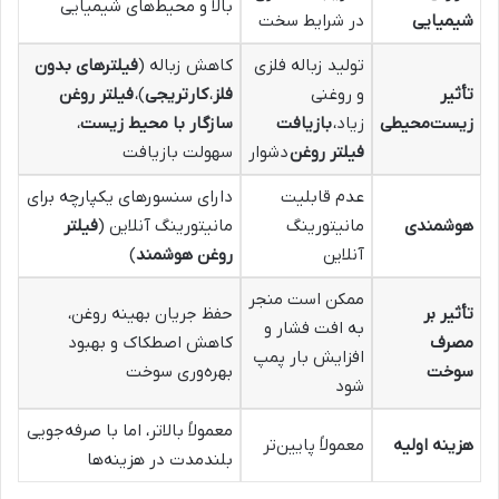
بالا و محیط‌های شیمیایی
شیمیایی
در شرایط سخت
تولید زباله فلزی
کاهش زباله (
فیلترهای بدون
تأثیر
و روغنی
فلز
،
کارتریجی
)،
فیلتر روغن
زیست‌محیطی
زیاد،
بازیافت
سازگار با محیط زیست
،
فیلتر روغن
دشوار
سهولت بازیافت
عدم قابلیت
دارای سنسورهای یکپارچه برای
هوشمندی
مانیتورینگ
مانیتورینگ آنلاین (
فیلتر
آنلاین
روغن هوشمند
)
ممکن است منجر
تأثیر بر
حفظ جریان بهینه روغن،
به افت فشار و
مصرف
کاهش اصطکاک و بهبود
افزایش بار پمپ
سوخت
بهره‌وری سوخت
شود
معمولاً بالاتر، اما با صرفه‌جویی
هزینه اولیه
معمولاً پایین‌تر
بلندمدت در هزینه‌ها