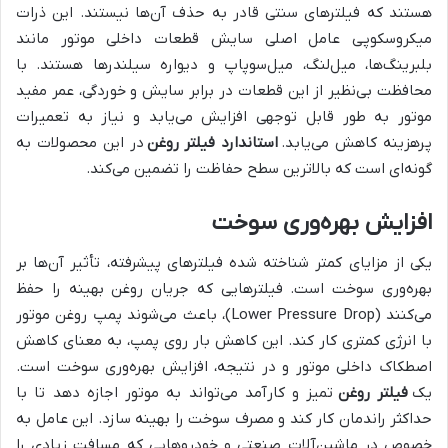
هستند که فیلترهای سنتی قادر به حذف آن‌ها نیستند. این ذرات
میکروسکوپی عامل اصلی سایش قطعات داخلی موتور مانند
بلبرینگ‌ها، میل‌لنگ، میل‌سوپاپ و دیواره سیلندرها هستند. با
محافظت بی‌نظیر از این قطعات در برابر سایش و خوردگی، عمر مفید
موتور به طور قابل توجهی افزایش می‌یابد و نیاز به تعمیرات
پرهزینه کاهش می‌یابد.
استاندارد فیلتر روغن
در این محصولات به
گونه‌ای است که بالاترین سطح حفاظت را تضمین می‌کند.
افزایش بهره‌وری سوخت
یکی از مزایای کمتر شناخته شده فیلترهای پیشرفته، تأثیر آن‌ها بر
بهره‌وری سوخت است. فیلترهایی که جریان روغن بهینه را حفظ
می‌کنند (Lower Pressure Drop)، باعث می‌شوند پمپ روغن موتور
با انرژی کمتری کار کند. این کاهش بار روی پمپ، به معنای کاهش
اصطکاک داخلی موتور و در نتیجه، افزایش بهره‌وری سوخت است.
یک
فیلتر روغن
تمیز و کارآمد می‌تواند به موتور اجازه دهد تا با
حداکثر راندمان کار کند و مصرف سوخت را بهینه سازد. این عامل به
خصوص در ماشین‌آلات صنعتی و خودروهایی که مسافت زیادی را