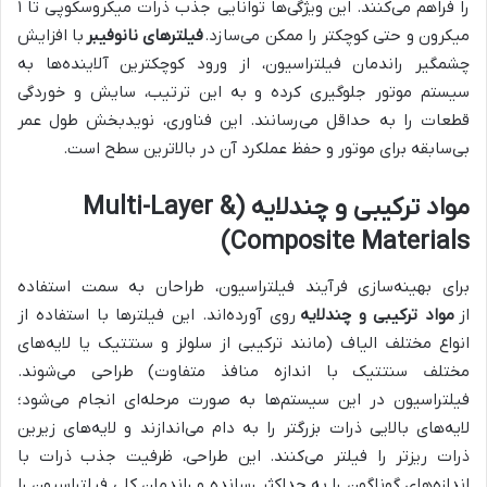
را فراهم می‌کنند. این ویژگی‌ها توانایی جذب ذرات میکروسکوپی تا ۱
میکرون و حتی کوچکتر را ممکن می‌سازد.
فیلترهای نانوفیبر
با افزایش
چشمگیر راندمان فیلتراسیون، از ورود کوچکترین آلاینده‌ها به
سیستم موتور جلوگیری کرده و به این ترتیب، سایش و خوردگی
قطعات را به حداقل می‌رسانند. این فناوری، نویدبخش طول عمر
بی‌سابقه برای موتور و حفظ عملکرد آن در بالاترین سطح است.
مواد ترکیبی و چندلایه (Multi-Layer &
Composite Materials)
برای بهینه‌سازی فرآیند فیلتراسیون، طراحان به سمت استفاده
از
مواد ترکیبی و چندلایه
روی آورده‌اند. این فیلترها با استفاده از
انواع مختلف الیاف (مانند ترکیبی از سلولز و سنتتیک یا لایه‌های
مختلف سنتتیک با اندازه منافذ متفاوت) طراحی می‌شوند.
فیلتراسیون در این سیستم‌ها به صورت مرحله‌ای انجام می‌شود؛
لایه‌های بالایی ذرات بزرگتر را به دام می‌اندازند و لایه‌های زیرین
ذرات ریزتر را فیلتر می‌کنند. این طراحی، ظرفیت جذب ذرات با
اندازه‌های گوناگون را به حداکثر رسانده و راندمان کلی فیلتراسیون را