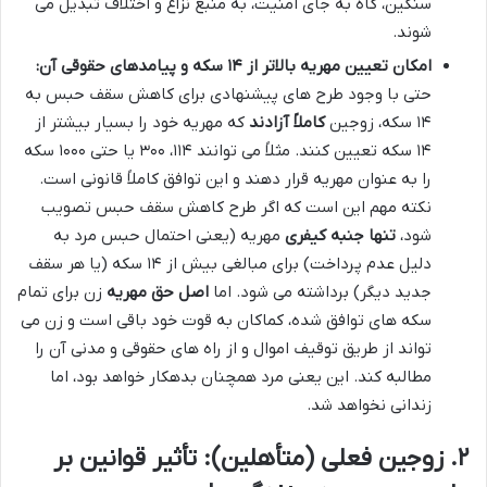
سنگین، گاه به جای امنیت، به منبع نزاع و اختلاف تبدیل می
شوند.
امکان تعیین مهریه بالاتر از ۱۴ سکه و پیامدهای حقوقی آن:
حتی با وجود طرح های پیشنهادی برای کاهش سقف حبس به
۱۴ سکه، زوجین
کاملاً آزادند
که مهریه خود را بسیار بیشتر از
۱۴ سکه تعیین کنند. مثلاً می توانند ۱۱۴، ۳۰۰ یا حتی ۱۰۰۰ سکه
را به عنوان مهریه قرار دهند و این توافق کاملاً قانونی است.
نکته مهم این است که اگر طرح کاهش سقف حبس تصویب
شود،
تنها جنبه کیفری
مهریه (یعنی احتمال حبس مرد به
دلیل عدم پرداخت) برای مبالغی بیش از ۱۴ سکه (یا هر سقف
جدید دیگر) برداشته می شود. اما
اصل حق مهریه
زن برای تمام
سکه های توافق شده، کماکان به قوت خود باقی است و زن می
تواند از طریق توقیف اموال و از راه های حقوقی و مدنی آن را
مطالبه کند. این یعنی مرد همچنان بدهکار خواهد بود، اما
زندانی نخواهد شد.
۲. زوجین فعلی (متأهلین): تأثیر قوانین بر