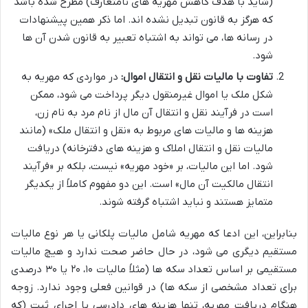
(شاید با هدف کاهش مهریه های نامتعارف) مطرح شده باشد
که هرگز به قانون تبدیل نشده اند. اما ذکر همین پیشنهادات
در رسانه ها، می تواند به اشتباه تعبیر به قانون شدن آن ها
شود.
تفاوت با مالیات نقل و انتقال اموال:
در مواردی که مهریه به
شکل ملک یا اموال غیرمنقول دیگر پرداخت می شود، ممکن
است در فرآیند نقل و انتقال آن مال از نام مرد به نام زن،
هزینه ها و مالیات های مربوط به «نقل و انتقال ملک» (مانند
مالیات نقل و انتقال املاک و هزینه های دفترخانه) دریافت
شود. اما این مالیات، بر «خود مهریه» نیست، بلکه بر «فرآیند
انتقال مالکیت آن مال» است. این دو مفهوم کاملاً از یکدیگر
متمایز هستند و نباید اشتباه گرفته شوند.
بنابراین، این ادعا که مهریه شامل مالیات پلکانی یا هر نوع مالیات
مستقیم دیگری می شود، در حال حاضر صحت ندارد و هیچ مالیات
مستقیمی بر اساس تعداد سکه ها (مثلاً مالیات ۱۰، ۲۰ یا ۳۰ درصدی
برای تعداد مشخصی از سکه ها) در قوانین فعلی وجود ندارد. زوجه
هنگام دریافت مهریه، تنها هزینه های دادرسی یا اجرای ثبت (که