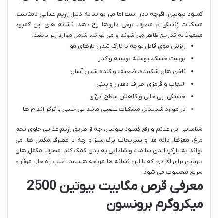
کمبود بیوتین، اگرچه نادر است اما می تواند به دلیل رژیم غذایی نامناسب،
مشکلات ژنتیکی یا مصرف برخی داروها رخ دهد. نشانه های این کمبود
معمولاً به تدریج ظاهر می شوند و می توانند شامل موارد زیر باشند:
ریزش موی قابل توجه یا نازک شدن تارهای مو
پوست خشک، پوسته پوسته و کدر
ناخن های شکننده، ضعیف و کنده شدن آسان
التهاب و قرمزی اطراف دهان و بینی
خستگی، بی حالی و کاهش سطح انرژی
در موارد شدیدتر، مشکلات عصبی مانند بی حسی و گزگز اندام ها
شناسایی این علائم و رفع کمبود بیوتین، چه از طریق رژیم غذایی حاوی تخم
مرغ، مغزها، دانه ها و سبزیجات برگ سبز و چه با مصرف مکمل ها، می
تواند به بازگرداندن سلامت و شادابی به بدن کمک کند. مصرف مکمل های
بیوتین برای افرادی که با این نشانه ها مواجه هستند، اغلب راه حلی موثر و
سریع محسوب می شود.
معرفی قرص مگابیت بیوتین 2500
میکروگرم برونسون