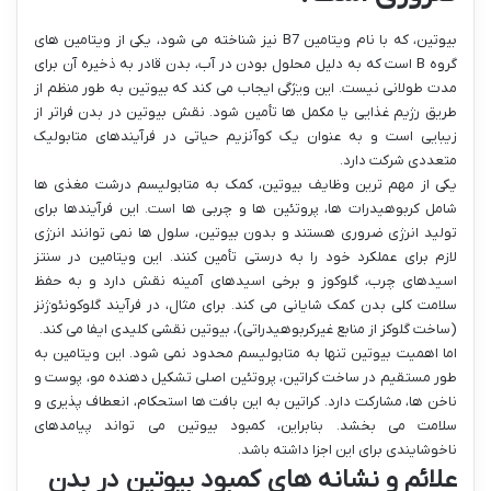
بیوتین، که با نام ویتامین B7 نیز شناخته می شود، یکی از ویتامین های
گروه B است که به دلیل محلول بودن در آب، بدن قادر به ذخیره آن برای
مدت طولانی نیست. این ویژگی ایجاب می کند که بیوتین به طور منظم از
طریق رژیم غذایی یا مکمل ها تأمین شود. نقش بیوتین در بدن فراتر از
زیبایی است و به عنوان یک کوآنزیم حیاتی در فرآیندهای متابولیک
متعددی شرکت دارد.
یکی از مهم ترین وظایف بیوتین، کمک به متابولیسم درشت مغذی ها
شامل کربوهیدرات ها، پروتئین ها و چربی ها است. این فرآیندها برای
تولید انرژی ضروری هستند و بدون بیوتین، سلول ها نمی توانند انرژی
لازم برای عملکرد خود را به درستی تأمین کنند. این ویتامین در سنتز
اسیدهای چرب، گلوکوز و برخی اسیدهای آمینه نقش دارد و به حفظ
سلامت کلی بدن کمک شایانی می کند. برای مثال، در فرآیند گلوکونئوژنز
(ساخت گلوکز از منابع غیرکربوهیدراتی)، بیوتین نقشی کلیدی ایفا می کند.
اما اهمیت بیوتین تنها به متابولیسم محدود نمی شود. این ویتامین به
طور مستقیم در ساخت کراتین، پروتئین اصلی تشکیل دهنده مو، پوست و
ناخن ها، مشارکت دارد. کراتین به این بافت ها استحکام، انعطاف پذیری و
سلامت می بخشد. بنابراین، کمبود بیوتین می تواند پیامدهای
ناخوشایندی برای این اجزا داشته باشد.
علائم و نشانه های کمبود بیوتین در بدن