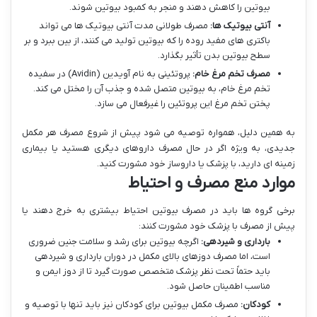
بیوتین را کاهش دهند و منجر به کمبود بیوتین شوند.
آنتی بیوتیک ها:
مصرف طولانی مدت آنتی بیوتیک ها می تواند
باکتری های مفید روده را که بیوتین تولید می کنند، از بین ببرد و بر
سطح بیوتین بدن تأثیر بگذارد.
مصرف تخم مرغ خام:
پروتئینی به نام آویدین (Avidin) در سفیده
تخم مرغ خام، به بیوتین متصل شده و جذب آن را مختل می کند.
پختن تخم مرغ این پروتئین را غیرفعال می سازد.
به همین دلیل، همواره توصیه می شود پیش از شروع مصرف هر مکمل
جدیدی، به ویژه اگر در حال مصرف داروهای دیگری هستید یا بیماری
زمینه ای دارید، با پزشک یا داروساز خود مشورت کنید.
موارد منع مصرف و احتیاط
برخی گروه ها باید در مصرف بیوتین احتیاط بیشتری به خرج دهند یا
پیش از مصرف با پزشک خود مشورت کنند:
بارداری و شیردهی:
اگرچه بیوتین برای رشد و سلامت جنین ضروری
است، اما مصرف دوزهای بالای مکمل در دوران بارداری و شیردهی
باید حتماً تحت نظر پزشک متخصص صورت گیرد تا از دوز ایمن و
مناسب اطمینان حاصل شود.
کودکان:
مصرف مکمل بیوتین برای کودکان نیز باید تنها با توصیه و