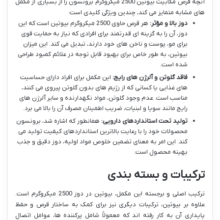
آنچه قرص مگابیت بیوتین 2500 میکروگرم برونسون را از بسیاری از مکمل
های مشابه متمایز می کند، چندین ویژگی کلیدی است:
دوز بالا و مؤثر:
هر قرص حاوی 2500 میکروگرم بیوتین است که این
دوز، آن را به گزینه ای قدرتمند برای افرادی که نیاز به حمایت قوی
برای مو، پوست و ناخن های خود دارند، تبدیل می کند. این میزان
بیوتین، به طور خاص برای بهبود قابل توجه در علائم کمبود طراحی
شده است.
فاقد گلوتن و آلرژن های رایج:
این مکمل برای افراد دارای حساسیت
های غذایی یا کسانی که از رژیم های بدون گلوتن پیروی می کنند،
مناسب است. عدم وجود گلوتن، مواد نگهدارنده و سایر آلرژن های
رایج مانند سویا و لبنیات، ضریب اطمینان مصرف آن را بالا می برد.
تولید تحت استانداردهای دارویی:
همانطور که اشاره شد، برونسون
محصولات خود را با رعایت بالاترین استانداردهای کیفیت تولید می
کند. این امر به معنای تضمین خلوص مواد اولیه، دوز دقیق و جذب
بهینه محصول است.
ترکیبات و بسته بندی
ترکیب اصلی و برجسته این مکمل، بیوتین در دوز 2500 میکروگرم است.
علاوه بر بیوتین، ترکیبات دیگری نیز برای کمک به ساختار قرص و حفظ
پایداری آن به کار رفته اند که معمولاً شامل پرکننده ها، عوامل اتصال