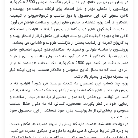
در پایان این بررسی جامع، می توان قرص مگابیت بیوتین 2500 میکروگرم
برونسون را مکملی مؤثر و قابل اعتماد برای ارتقاء سلامت مو، پوست و
ناخن معرفی کرد. این محصول با دوز مناسب و فرمولاسیونی با کیفیت،
راهکاری کارآمد برای مقابله با چالش های زیبایی و سلامت فراهم می آورد.
از تقویت فولیکول های مو و کاهش ریزش گرفته تا افزایش استحکام
ناخن ها و بهبود کیفیت کلی پوست، فواید این مکمل فراتر از انتظار بوده و
به کاربران تجربه ای رضایت بخش از بازگشت طراوت و شادابی می بخشد.
برونسون با سابقه طولانی و تعهد به استانداردهای کیفی، اطمینان خاطر
را برای مصرف کنندگان فراهم می آورد که محصولی خالص و عاری از مواد
مضر دریافت می کنند. دوز 2500 میکروگرم، یک انتخاب هوشمندانه برای
افرادی است که به دنبال نتایج ملموس و ماندگار هستند، بدون اینکه نیاز
به مصرف دوزهای بسیار بالا باشد.
برای چه کسانی این محصول به شدت توصیه می شود؟ افرادی که با
ریزش مو، ناخن های شکننده، یا پوستی کدر و خشک دست و پنجه نرم می
کنند، می توانند این مکمل را به عنوان بخشی از برنامه مراقبت از سلامت و
زیبایی خود در نظر بگیرند. همچنین، کسانی که به دنبال حفظ سلامت
عمومی و پشتیبانی از متابولیسم بدن خود هستند، از این محصول سود
خواهند برد.
در نهایت، همیشه اهمیت دارد که پیش از شروع مصرف هر مکمل جدید،
به ویژه اگر شرایط پزشکی خاصی دارید یا داروهای دیگری مصرف می کنید،
با پزشک یا داروساز خود مشورت کنید. این گام می تواند به شما کمک کند