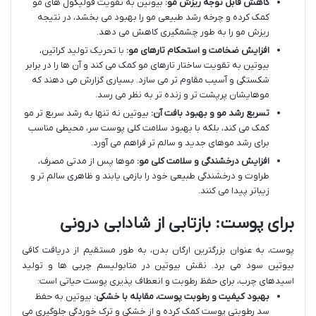
کاهش قابل توجه ریزش مو:
بیوتین به تقویت فولیکول های مو
کمک کرده و چرخه رشد طبیعی مو را بهبود می بخشد، در نتیجه
ریزش مو را به طور چشمگیری کاهش می دهد.
افزایش ضخامت و استحکام تارهای مو:
با تحریک تولید کراتین،
بیوتین به تقویت ساختار تارهای مو کمک می کند و آن ها را در برابر
شکستگی و آسیب مقاوم تر می سازد. بسیاری گزارش می دهند که
موهایشان پرپشت تر و زنده تر به نظر می رسد.
تسریع رشد مو و بهبود بافت آن:
بیوتین نه تنها به رشد سریع تر مو
کمک می کند، بلکه با بهبود سلامت کلی پوست سر، محیطی مناسب
برای رشد موهای جدید و سالم تر فراهم می آورد.
افزایش درخشندگی و سلامت کلی مو:
موها پس از مدتی مصرف،
طراوت و درخشندگی طبیعی خود را بازمی یابند و ظاهری سالم تر و
زیباتر پیدا می کنند.
برای پوست: بازتابی از شادابی درونی
پوست، به عنوان بزرگترین ارگان بدن، به طور مستقیم از دریافت کافی
بیوتین سود می برد. نقش بیوتین در متابولیسم چربی ها و تولید
اسیدهای چرب، برای حفظ رطوبت و انعطاف پذیری پوست حیاتی است:
بهبود کیفیت و رطوبت پوست، مقابله با خشکی:
بیوتین به حفظ
سد رطوبتی پوست کمک کرده و از خشکی و ترک خوردگی جلوگیری می