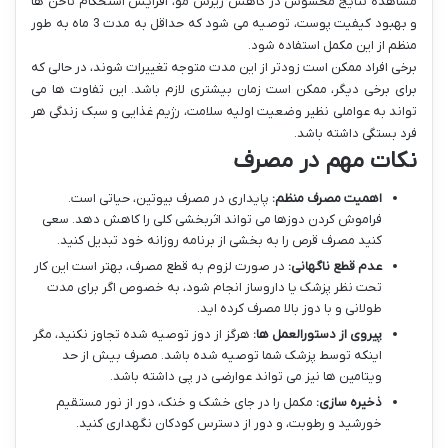
مشاهده نتایج محسوس در کاهش ریزش مو، افزایش استحکام ناخن ها
و بهبود کیفیت پوست، توصیه می شود که حداقل به مدت 3 ماه به طور
منظم از این مکمل استفاده شود.
برخی افراد ممکن است زودتر از این مدت متوجه تغییرات شوند، در حالی که
برای برخی دیگر، ممکن است زمان بیشتری لازم باشد. این تفاوت ها می
تواند به عواملی نظیر وضعیت اولیه سلامت، رژیم غذایی و سبک زندگی هر
فرد بستگی داشته باشد.
نکات مهم در مصرف
اهمیت مصرف منظم:
پایداری در مصرف بیوتین، حیاتی است.
فراموش کردن دوزها می تواند اثربخشی کلی را کاهش دهد. سعی
کنید مصرف قرص را به بخشی از برنامه روزانه خود تبدیل کنید.
عدم قطع ناگهانی:
در صورت لزوم به قطع مصرف، بهتر است این کار
تحت نظر پزشک یا داروساز انجام شود، به خصوص اگر برای مدت
طولانی و با دوز بالا مصرف کرده اید.
پیروی از دستورالعمل ها:
هرگز از دوز توصیه شده تجاوز نکنید، مگر
اینکه توسط پزشک شما توصیه شده باشد. مصرف بیش از حد
ویتامین ها نیز می تواند عوارضی در پی داشته باشد.
ذخیره سازی:
مکمل را در جای خشک و خنک، دور از نور مستقیم
خورشید و رطوبت، و دور از دسترس کودکان نگهداری کنید.