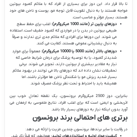
تا بالا قرار داد. این دوز برای بسیاری از افراد که با علائم کمبود بیوتین
مواجه هستند یا به دنبال تقویت قابل توجه مو، پوست و ناخن های خود
هستند، بسیار مؤثر و مناسب است.
دوزهای پایین تر (مانند 1000 میکروگرم):
اغلب برای حفظ سطح
طبیعی بیوتین در بدن یا در مواردی که کمبود خفیف است، استفاده
می شوند. این دوزها برای افرادی که علائم جدی تری ندارند و صرفاً
به دنبال پشتیبانی عمومی هستند، کفایت می کنند.
دوزهای بالاتر (مانند 5000 یا 10000 میکروگرم):
معمولاً برای موارد
شدیدتر کمبود، یا به توصیه پزشک برای درمان شرایط خاصی که
نیاز به مقادیر بیشتری از بیوتین دارند، تجویز می شوند. برخی
تحقیقات نشان داده اند که دوزهای بالا می توانند در بهبود علائم
بسیار شدید ریزش مو یا شکنندگی ناخن ها مؤثرتر باشند، اما
همیشه باید با احتیاط و تحت نظر پزشک مصرف شوند.
بنابراین، دوز 2500 میکروگرم برونسون، یک نقطه تعادل خوب بین
اثربخشی و ایمنی است که برای اغلب افراد، نتایج ملموسی به ارمغان می
آورد بدون اینکه نیاز به دوزهای بسیار بالا باشد.
برتری های احتمالی برند برونسون
در رقابت با سایر برندها، برونسون چندین مزیت را ارائه می دهد:
کیفیت مواد اولیه و استانداردهای تولید:
همانطور که قبلاً ذکر شد،