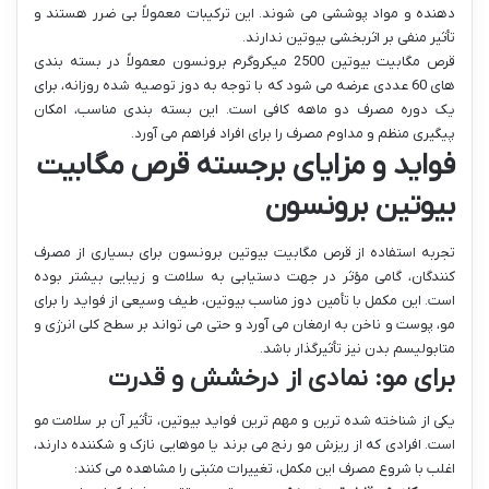
دهنده و مواد پوششی می شوند. این ترکیبات معمولاً بی ضرر هستند و
تأثیر منفی بر اثربخشی بیوتین ندارند.
قرص مگابیت بیوتین 2500 میکروگرم برونسون معمولاً در بسته بندی
های 60 عددی عرضه می شود که با توجه به دوز توصیه شده روزانه، برای
یک دوره مصرف دو ماهه کافی است. این بسته بندی مناسب، امکان
پیگیری منظم و مداوم مصرف را برای افراد فراهم می آورد.
فواید و مزایای برجسته قرص مگابیت
بیوتین برونسون
تجربه استفاده از قرص مگابیت بیوتین برونسون برای بسیاری از مصرف
کنندگان، گامی مؤثر در جهت دستیابی به سلامت و زیبایی بیشتر بوده
است. این مکمل با تأمین دوز مناسب بیوتین، طیف وسیعی از فواید را برای
مو، پوست و ناخن به ارمغان می آورد و حتی می تواند بر سطح کلی انرژی و
متابولیسم بدن نیز تأثیرگذار باشد.
برای مو: نمادی از درخشش و قدرت
یکی از شناخته شده ترین و مهم ترین فواید بیوتین، تأثیر آن بر سلامت مو
است. افرادی که از ریزش مو رنج می برند یا موهایی نازک و شکننده دارند،
اغلب با شروع مصرف این مکمل، تغییرات مثبتی را مشاهده می کنند: