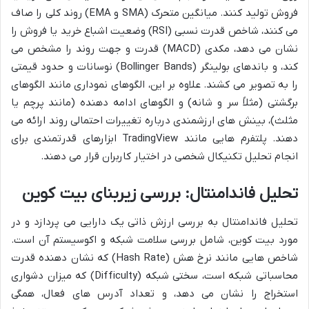
فروش تولید کنند. میانگین متحرک (SMA و EMA) روند کلی را صاف
می کنند، شاخص قدرت نسبی (RSI) وضعیت اشباع خرید یا فروش را
نشان می دهد، مکدی (MACD) قدرت و جهت روند را مشخص می
کند، و باندهای بولینگر (Bollinger Bands) نوسانات و حدود قیمتی
را به تصویر می کشند. علاوه بر این، الگوهای نموداری مانند الگوهای
برگشتی (مثلاً سر و شانه) و الگوهای ادامه دهنده (مانند پرچم یا
مثلث)، بینش های ارزشمندی درباره تغییرات احتمالی روند ارائه می
دهند. پلتفرم هایی مانند TradingView ابزارهای قدرتمندی برای
انجام تحلیل تکنیکال شخصی در اختیار کاربران قرار می دهند.
تحلیل فاندامنتال: بررسی زیربنای بیت کوین
تحلیل فاندامنتال به بررسی ارزش ذاتی یک دارایی می پردازد و در
مورد بیت کوین، شامل بررسی سلامت شبکه و اکوسیستم آن است.
شاخص هایی مانند نرخ هش (Hash Rate) که نشان دهنده قدرت
محاسباتی شبکه است، سختی شبکه (Difficulty) که میزان دشواری
استخراج را نشان می دهد، و تعداد آدرس های فعال، همگی