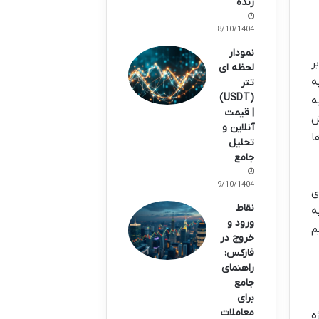
زنده
08/10/1404
نمودار
ر
لحظه ای
ه
تتر
(USDT)
 به
| قیمت
اکنش
آنلاین و
ا
تحلیل
جامع
09/10/1404
ی
نقاط
ه
ورود و
م
خروج در
فارکس:
راهنمای
جامع
برای
معاملات
ه