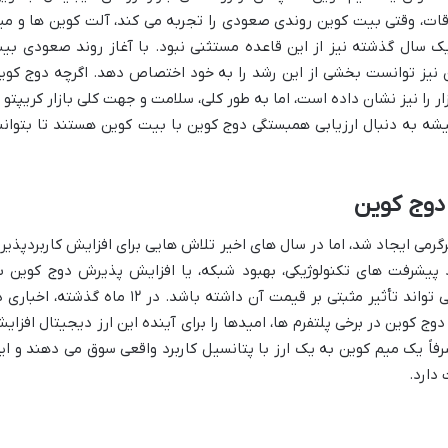
وقات، وقتی بیت کوین روندی صعودی را تجربه می کند، آلت کوین ها و می
یک سال گذشته نیز از این قاعده مستثنی نبود. با آغاز روند صعودی بی
 ۲۰۲۳ و اوایل ۲۰۲۴، دوج کوین نیز توانست بخشی از این رشد را به خود اختصاص دهد. اگرچه دوج کو
ا نیز نشان داده است، اما به طور کلی، سلامت و جهت کلی بازار کریپتو ب
یشه به دنبال ارزیابی همبستگی دوج کوین با بیت کوین هستند تا بتوانن
دوج کوین
گرمی ایجاد شد، اما در سال های اخیر تلاش هایی برای افزایش کاربردپذیر
 پیشرفت های تکنولوژیکی، بهبود شبکه، یا افزایش پذیرش دوج کوین ب
عنوان یک روش پرداخت در کسب وکارها، می تواند تأثیر مثبتی بر قیمت آن داشته باشد. در ۱۲ ماه گذشته، ا
 کوین در برخی پلتفرم ها، امیدها را برای آینده این ارز دیجیتال افزای
رفاً یک میم کوین به یک ارز با پتانسیل کاربرد واقعی سوق می دهند و ای
دارد.