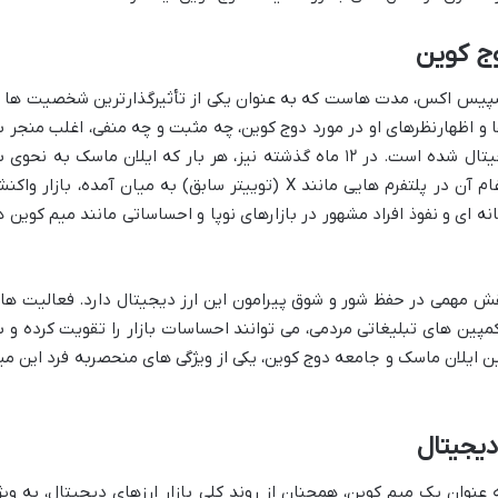
ج کوین
 اسپیس اکس، مدت هاست که به عنوان یکی از تأثیرگذارترین شخصیت ها ب
 اظهارنظرهای او در مورد دوج کوین، چه مثبت و چه منفی، اغلب منجر ب
نوسانات قابل توجهی در قیمت این ارز دیجیتال شده است. در ۱۲ ماه گذشته نیز، هر بار که ایلان ماسک به نحوی
دوج کوین اشاره کرده، یا حتی صحبت از ادغام آن در پلتفرم هایی مانند X (توییتر سابق) به میان آمده، بازار و
نه ای و نفوذ افراد مشهور در بازارهای نوپا و احساساتی مانند میم کوین ه
ش مهمی در حفظ شور و شوق پیرامون این ارز دیجیتال دارد. فعالیت ها
پین های تبلیغاتی مردمی، می توانند احساسات بازار را تقویت کرده و ب
ن ایلان ماسک و جامعه دوج کوین، یکی از ویژگی های منحصربه فرد این می
دیجیتال
نوان یک میم کوین، همچنان از روند کلی بازار ارزهای دیجیتال، به ویژ