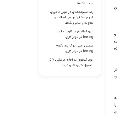
سایر رنگ‌ها
ی
رضا شیرمحمدی
در
قرص تاخیری
فراری مشکی؛ بررسی اصالت و
تفاوت با سایر رنگ‌ها
آرزو کمالیان
در
کاربرد دکمه
کرد و
feeling در کولر گازی
، می
شمس رجبی
در
کاربرد دکمه
ای
feeling در کولر گازی
رویا گنجوی
در
اجاره جرثقیل ۷ تن
: اصول کاربردها و مزایا
خر
،
به
 را
،