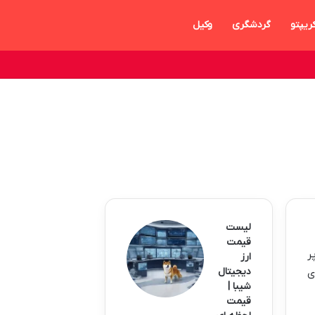
ریپتو
گردشگری
وکیل
لیست
قیمت
 پر
ارز
دیجیتال
ی
شیبا |
قیمت