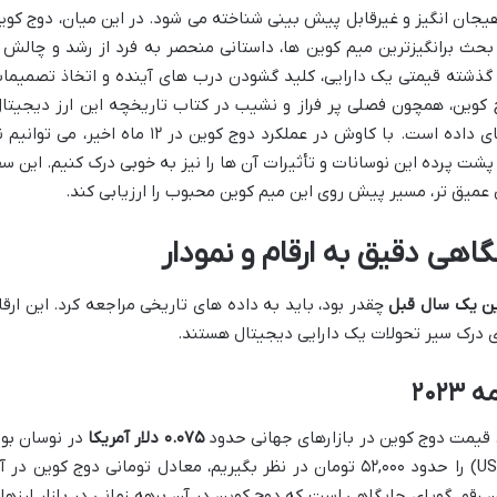
هیجان انگیز و غیرقابل پیش بینی شناخته می شود. در این میان، دوج کوی
ویاترین و بحث برانگیزترین میم کوین ها، داستانی منحصر به فرد از رشد و چالش ر
ک گذشته قیمتی یک دارایی، کلید گشودن درب های آینده و اتخاذ تصمیما
وین، همچون فصلی پر فراز و نشیب در کتاب تاریخچه این ارز دیجیتال
تجربه ها و درس های بسیاری را در خود جای داده است. با کاوش در عملکرد دوج کوین در ۱۲ ماه اخیر، می تو
پشت پرده این نوسانات و تأثیرات آن ها را نیز به خوبی درک کنیم. این سف
شی عمیق تر، مسیر پیش روی این میم کوین محبوب را ارزیابی کند.
اهی دقیق به ارقام و نمودار
ن یک سال قبل
چقدر بود، باید به داده های تاریخی مراجعه کرد. این ارقا
ی درک سیر تحولات یک دارایی دیجیتال هستند.
۰.۰۷۵ دلار آمریکا
در نوسان بود
برای درک بهتر، اگر در آن زمان نرخ تتر (USDT) را حدود ۵۲,۰۰۰ تومان در نظر بگیریم، معادل تومانی دوج کوین در
 ۳,۹۰۰ تومان می شد. این رقم، گویای جایگاهی است که دوج کوین در آن برهه زمانی در بازار ارزه