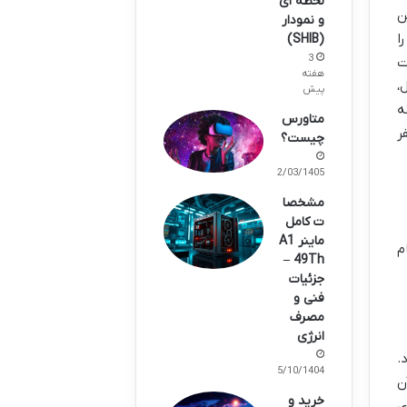
لحظه ای
ن
و نمودار
ا
(SHIB)
3
ت
هفته
،
پیش
انیم نه
متاورس
ر
چیست؟
02/03/1405
مشخصا
ت کامل
ماینر A1
م
49Th –
جزئیات
فنی و
مصرف
انرژی
.
15/10/1404
 آن
خرید و
ای