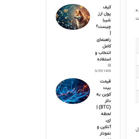
کیف
از ۰.۰۷۵ دلار و نقطه پایان حدود ۰.۱۵۰
پول ارز
ت
شیبا
چیست؟
|
راهنمای
کامل
انتخاب و
استفاده
15/09/1404
قیمت
بیت
کوین به
دلار
(BTC) |
لحظه
ای،
آنلاین و
ل
نمودار