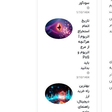
سودآور
م
ت
11/10/1404
ین
تاریخ
ر
اتمام
د
استخراج
اتریوم |
هرآنچه
از مرج
اتریوم و
PoS
ی
باید
ه
بدانید
خباری در
13/10/1404
ش
بهترین
ن
راه خرید
ارز
دیجیتال:
راهنمای