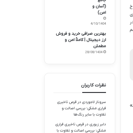
جامع
خ
(آسان و
امن)
ی
ر
14/10/1404
م
بهترین صرافی خرید و فروش
ارز دیجیتال | کاملاً امن و
مطمئن
28/08/1404
نظرات کاربران
سروناز لاجوردی
در
قرص تاخیری
ه
فراری مشکی؛ بررسی اصالت و
تفاوت با سایر رنگ‌ها
دلبر زیوری
در
قرص تاخیری فراری
مشکی؛ بررسی اصالت و تفاوت با