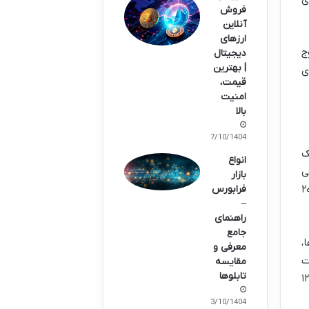
فروش
آنلاین
ارزهای
ج
دیجیتال
| بهترین
ری
قیمت،
امنیت
بالا
07/10/1404
یک
انواع
ی
بازار
زه، حدود ۰.۰۵۷ دلار در اواخر سال ۲۰۲۳
فرابورس
–
راهنمای
جامع
ا،
معرفی و
ت
مقایسه
تابلوها
 پایین ۰.۰۶ دلار به سطوح بالاتری مانند ۰.۱۵۵ دلار و حتی بیشتر صعود کند. بالاترین قیمت ثبت شده در این بازه ۱۲
03/10/1404