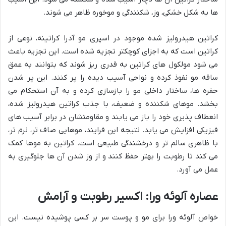
ها به شکل خشکی، وز، شکنندگی و موخوره ظاهر می شوند.
کراتین هیدرولیز شده موجود در اسپری مو آدرا کراتینه، نوعی از
کراتین است که به اجزای کوچکتر تجزیه شده است. این تجزیه باعث
می شود مولکول های کراتین به قدری ریز شوند که بتوانند به عمق
ساقه مو نفوذ کرده و نواحی آسیب دیده را پر کنند. این پر شدن
حفره ها، ساختار داخلی مو را بازسازی کرده و به آن استحکام می
بخشد. موهای شکننده و ضعیف، با جذب کراتین هیدرولیز شده،
انعطاف پذیری خود را باز می یابند و مقاومتشان در برابر آسیب های
فیزیکی افزایش می یابد. نتیجه این فرایند، موهایی صاف تر، نرم تر،
با ظاهری سالم تر و درخشندگی طبیعی است. کراتین به موها کمک
می کند تا رطوبت را بهتر حفظ کنند و از وز شدن آن ها جلوگیری به
عمل می آورد.
عصاره آلوئه ورا: اکسیر رطوبت و آرامش
خواص آلوئه ورا برای مو و پوست سر بر کسی پوشیده نیست. این