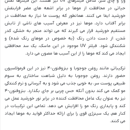
ورا و چای سبز، شامل فیلترهای UV نیز هست. این فیلترها نقش
حیاتی در محافظت از موها در برابر اشعه های مضر فرابنفش
خورشید ایفا می کنند. همانطور که پوست ما نیاز به محافظت در
برابر آفتاب دارد، موها نیز در معرض آسیب های ناشی از تابش
مستقیم خورشید قرار می گیرند که می تواند منجر به خشکی، کدر
شدن، از دست دادن رنگ (به خصوص در موهای رنگ شده) و
شکنندگی شود. فیلتر UV موجود در این ماسک، یک سد محافظتی
ایجاد می کند که موها را از این آسیب ها مصون می دارد.
ترکیباتی مانند روغن جوجوبا و بنزوفنون-۴ نیز در این فرمولاسیون
حضور دارند. روغن جوجوبا به دلیل شباهت ساختاری به سبوم
طبیعی پوست سر، به خوبی جذب می شود و به آبرسانی و نرم کنندگی
مو کمک می کند بدون آنکه حس چربی بر جای بگذارد. بنزوفنون-۴
نیز به عنوان یک عامل محافظت کننده در برابر نور خورشید عمل می
کند و پایداری رنگ مو را افزایش می دهد. تمامی این ترکیبات در
کنار هم، یک سینرژی قوی را برای ارائه حداکثر فواید به موها ایجاد
می کنند.