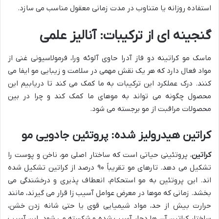
استفاده روزانه یا متناوب در مدت زمانی معقول مناسب می سازد.
گنجینه ای از ترکیبات: آنالیز علمی
ماسک مو کراتینه دو فاز آدرا حاوی آلوئه ورا، فرمولاسیونی غنی از
مواد فعال دارد که هر یک نقش مهمی در سلامت و زیبایی مو ایفا می
کنند. درک عملکرد این ترکیبات به ما کمک می کند تا دریابیم این
محصول چگونه می تواند به موهای ما کمک کند و چرا در بین
محصولات مراقبت از مو برجسته می شود.
کراتین هیدرولیز شده: پروتئین جادویی مو
کراتین
، پروتئینی حیاتی است که ساختار اصلی مو، ناخن و پوست را
تشکیل می دهد. تارهای مو تقریباً ۹۰ درصد از کراتین تشکیل شده
اند. این پروتئین به مو استحکام، انعطاف پذیری و درخشندگی می
بخشد. زمانی که موها در معرض عوامل آسیب زا قرار می گیرند، مانند
حرارت بیش از حد، مواد شیمیایی قوی یا حتی شانه زدن خشن،
ساختار کراتین آن ها دچار آسیب شده و شکسته می شود. این آسیب