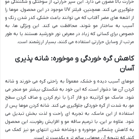
حرارت بالا مصون می دارد. این سپر حرارتی، از سوختگی و شکنندگی مو
جلوگیری می کند. همچنین، فیلتر UV موجود در این محصول، موها را
از اشعه های مضر آفتاب که می توانند باعث خشکی، کدر شدن رنگ و
آسیب به ساختار مو شوند، محافظت می کند. این ویژگی ها، به
خصوص برای کسانی که زیاد در معرض نور خورشید هستند یا به طور
مرتب از وسایل حرارتی استفاده می کنند، بسیار ارزشمند است.
کاهش گره خوردگی و موخوره: شانه پذیری
آسان
موهای آسیب دیده و خشک، معمولاً به راحتی گره می خورند و شانه
کردن آن ها دشوار است، که این خود به شکستگی بیشتر مو منجر می
شود. ماسک مو کراتینه دو فاز آدرا با نرم کردن و صاف کردن سطح
مو، به شدت از گره خوردگی جلوگیری می کند. شانه کردن موها پس از
استفاده از این ماسک، به تجربه ای راحت و لذت بخش تبدیل می
شود. علاوه بر این، با ترمیم ساقه مو و افزایش رطوبت، این محصول
به کاهش چشمگیر موخوره و دوشاخه شدن انتهای مو نیز کمک می
کند، که نتیجه آن موهایی سالم تر و یکدست تر است.