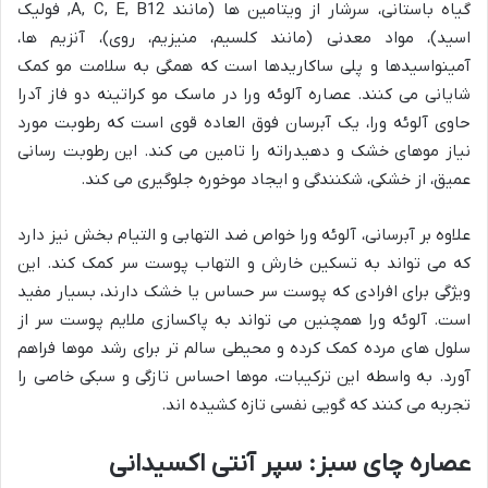
گیاه باستانی، سرشار از ویتامین ها (مانند A, C, E, B12, فولیک
اسید)، مواد معدنی (مانند کلسیم، منیزیم، روی)، آنزیم ها،
آمینواسیدها و پلی ساکاریدها است که همگی به سلامت مو کمک
شایانی می کنند. عصاره آلوئه ورا در ماسک مو کراتینه دو فاز آدرا
حاوی آلوئه ورا، یک آبرسان فوق العاده قوی است که رطوبت مورد
نیاز موهای خشک و دهیدراته را تامین می کند. این رطوبت رسانی
عمیق، از خشکی، شکنندگی و ایجاد موخوره جلوگیری می کند.
علاوه بر آبرسانی، آلوئه ورا خواص ضد التهابی و التیام بخش نیز دارد
که می تواند به تسکین خارش و التهاب پوست سر کمک کند. این
ویژگی برای افرادی که پوست سر حساس یا خشک دارند، بسیار مفید
است. آلوئه ورا همچنین می تواند به پاکسازی ملایم پوست سر از
سلول های مرده کمک کرده و محیطی سالم تر برای رشد موها فراهم
آورد. به واسطه این ترکیبات، موها احساس تازگی و سبکی خاصی را
تجربه می کنند که گویی نفسی تازه کشیده اند.
عصاره چای سبز: سپر آنتی اکسیدانی