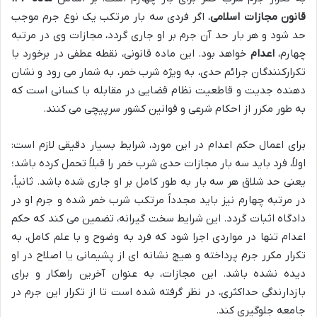
قانون مجازات اسلامی
، اگر فردی سه بار مرتکب یک نوع جرم موجب
حد شود و هر بار حد آن جرم بر او جاری گردد، مجازات وی در مرتبه
چهارم،
اعدام
خواهد بود. این ماده قانونی، نقطه عطفی در برخورد با
تکرارکنندگان جرائم حدی، به ویژه شرب خمر، به شمار می رود و نشان
دهنده جدیت و قاطعیت نظام قضایی در مقابله با کسانی است که
به طور مکرر از احکام شرعی و قوانین کشور سرپیچی می کنند.
برای اعمال حکم اعدام در این مورد، شرایط بسیار دقیقی لازم است:
اولاً، فرد باید سه بار مجازات حدی شرب خمر را قبلاً تحمل کرده باشد؛
یعنی حد شلاق هر سه بار به طور کامل بر او جاری شده باشد. ثانیاً،
در مرتبه چهارم نیز باید مجدداً مرتکب شرب خمر شده و جرم او در
دادگاه اثبات گردد. این شرایط سخت گیرانه، تضمین می کند که حکم
اعدام تنها در مواردی اجرا شود که فرد به وضوح و با علم کامل، به
تکرار مکرر جرم پرداخته و هیچ نشانه ای از پشیمانی یا اصلاح در او
دیده نشده باشد. این مجازات، به عنوان آخرین راهکار و برای
بازدارندگی حداکثری، در نظر گرفته شده است تا از تکرار این جرم در
جامعه جلوگیری کند.