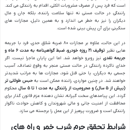
است که فرد پس از مصرف مشروبات الکلی، اقدام به رانندگی می کند.
رانندگی در حالت مستی نه تنها سلامت راننده، بلکه جان و مال
دیگران را نیز به خطر می اندازد و به همین دلیل، مجازات های
سنگینی برای آن پیش بینی شده است.
در این حالت، علاوه بر مجازات ۸۰ ضربه شلاق حدی، فرد با جریمه
هایی نظیر
توقیف ۲۱ روزه خودرو، ضبط گواهینامه به مدت ۶ ماه و
جریمه نقدی
نیز روبرو خواهد شد. اما این پایان ماجرا نیست. اگر
خدای ناکرده رانندگی در حالت مستی منجر به وقوع تصادف، آسیب
جسمی به دیگران، یا حتی قتل شود، مجازات ها به مراتب شدیدتر
خواهند شد. در چنین مواردی، راننده ممکن است به
حبس طولانی تر
(بیش از ۵ سال) و محرومیت از رانندگی به مدت ۱ تا ۵ سال
محکوم
گردد. این پیامدهای سخت گیرانه، نشان دهنده عزم قانون گذار برای
محافظت از امنیت جانی و مالی شهروندان و کاهش حوادث ناگوار
رانندگی است و ضرورت پرهیز از این عمل را برجسته می سازد.
شرایط تحقق جرم شرب خمر و راه های