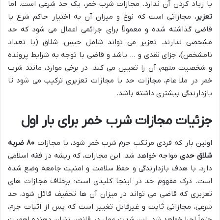
یا زیاد کردن آن ندارد. مجازات شرب خمر، یک حد شرعی است. اما
تعزیر
، مجازاتی است که نوع و میزان آن به اختیار حاکم شرع یا
قاضی گذاشته شده و معمولاً برای جرائمی اعمال می شود که حد
مشخصی ندارند. تعزیر می تواند شامل حبس، شلاق (با تعداد
نامشخص)، جزای نقدی و … باشد و قاضی با توجه به شرایط پرونده
و شخصیت متهم، آن را تعیین می کند. در برخی موارد، مانند شرب
خمر در ملا عام، مجازات حد با مجازات تعزیری ترکیب می شود تا
بازدارندگی بیشتری داشته باشد.
جزئیات مجازات شرب خمر برای بار اول
اولین بار که فردی مرتکب جرم شرب خمر شود، با مجازات
۸۰ ضربه
شلاق حدی
مواجه خواهد شد. این مجازات، که ریشه در فقه اسلامی
دارد، با هدف بازدارندگی و حفظ سلامت و امنیت جامعه وضع شده
است. درک مفهوم حد در اینجا کلیدی است؛ برخلاف مجازات های
تعزیری که قاضی می تواند در میزان آن ها تخفیف قائل شود، حد
شرعی، مجازاتی ثابت و غیرقابل تغییر است که پس از اثبات جرم،
حتماً اجرا خواهد شد. این شدت عمل در قانون، نشان دهنده اهمیت