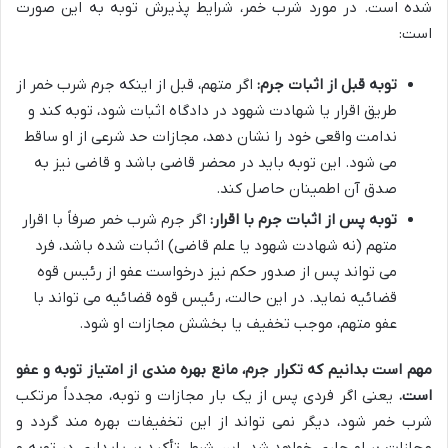
شده است. در مورد شرب خمر، شرایط پذیرش توبه به این صورت
است:
توبه قبل از اثبات جرم:
اگر متهم، قبل از اینکه جرم شرب خمر از
طریق اقرار یا شهادت شهود در دادگاه اثبات شود، توبه کند و
ندامت واقعی خود را نشان دهد، مجازات حد شرعی از او ساقط
می شود. این توبه باید در محضر قاضی باشد و قاضی نیز به
صدق آن اطمینان حاصل کند.
توبه پس از اثبات جرم با اقرار:
اگر جرم شرب خمر صرفاً با اقرار
متهم (نه شهادت شهود یا علم قاضی) اثبات شده باشد، فرد
می تواند پس از صدور حکم نیز درخواست عفو از رئیس قوه
قضائیه نماید. در این حالت، رئیس قوه قضائیه می تواند با
عفو متهم، موجب تخفیف یا بخشش مجازات او شود.
مهم است بدانیم که تکرار جرم، مانع بهره مندی از امتیاز توبه و عفو
است.
یعنی اگر فردی پس از یک بار مجازات و توبه، مجدداً مرتکب
شرب خمر شود، دیگر نمی تواند از این تخفیفات بهره مند گردد و
مجازات بر او جاری خواهد شد. این شرط، تأکید بر پایداری در توبه و