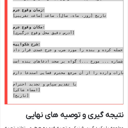
زمان وقوع جرم:
تاریخ [روز، ماه، سال]، ساعت [ساعت تقریبی]

مکان وقوع جرم:
[آدرس دقیق محل وقوع درگیری]

شرح شکواییه:
ه حمله کرده و بنده را مورد ضرب و جرح عمدی قرار داد.
ه شماره ... مورخ ...) گواه بر صحت ادعاهای بنده است.
سارات وارده را از آن مرجع محترم قضایی استدعا دارم.
با تقدیم سپاس و تجدید احترام

[امضاء شاکی]

نتیجه گیری و توصیه های نهایی