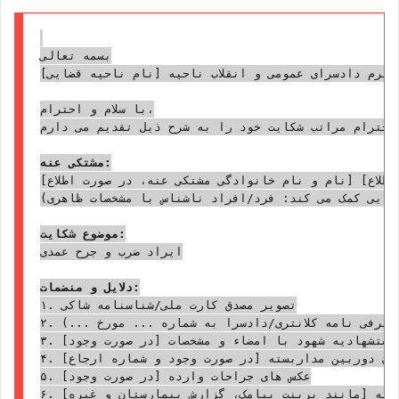
بسمه تعالی

محترم دادسرای عمومی و انقلاب ناحیه [نام ناحیه قضایی]
با سلام و احترام،

احترام مراتب شکایت خود را به شرح ذیل تقدیم می دارم:
مشتکی عنه:
[نام و نام خانوادگی مشتکی عنه، در صورت اطلاع] فرزند [نام پدر مشتکی عنه، در صورت اطلاع] به شماره ملی [شماره ملی مشتکی عنه، در صورت اطلاع] به نشانی [نشانی کامل مشتکی عنه، در صورت اطلاع]

(در صورت عدم اطلاع از مشخصات کامل، ذکر مشخصات ظاهری یا هر اطلاعات دیگری که به شناسایی کمک می کند: فرد/افراد ناشناس با مشخصات ظاهری ...)

موضوع شکایت:
ایراد ضرب و جرح عمدی

دلایل و منضمات:
۱. تصویر مصدق کارت ملی/شناسنامه شاکی

۲. اصل/تصویر مصدق گواهی پزشکی قانونی (معرفی نامه کلانتری/دادسرا به شماره ... مورخ ...)

۳. استشهادیه شهود با امضاء و مشخصات [در صورت وجود]

۴. تصاویر/فیلم های دوربین مداربسته [در صورت وجود و شماره ارجاع]

۵. عکس های جراحات وارده [در صورت وجود]

۶. سایر مدارک و ادله [مانند پرینت پیامک، گزارش بیمارستان و غیره]
