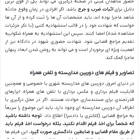
حضور شاهدان عینی در صحنه درگیری، می تواند یکی از قوی ترین
دلایل برای
اثبات ضرب و جرح
باشد. اگر افرادی در زمان وقوع حادثه
شاهد ماجرا بوده اند، باید مشخصات آن ها را ثبت کرده و از آن ها
خواست که شهادت خود را در قالب استشهادیه کتبی (با ذکر جزئیات
مشاهده شده) امضا کنند. سپس این استشهادیه به همراه شکواییه
تقدیم مراجع قضایی شود. شهادت حضوری شهود در دادگاه نیز از
اهمیت ویژه ای برخوردار است و می تواند به روشن شدن ابعاد پنهان
ماجرا کمک کند.
تصاویر و فیلم های دوربین مداربسته و تلفن همراه
در دنیای امروز، دوربین های مداربسته شهری یا خصوصی و همچنین
قابلیت فیلم برداری و عکس برداری با تلفن های همراه، ابزارهای
قدرتمندی برای مستندسازی حوادث هستند. اگر در محل درگیری یا
اطراف آن دوربین مداربسته ای وجود دارد، باید این موضوع را سریعاً
به مراجع قضایی (کلانتری یا دادسرا) اطلاع داد.
توجه داشته باشید
که شخصاً برای اخذ فیلم اقدام نکنید، بلکه درخواست اخذ فیلم باید
از طریق مقام قضایی و ضابطین دادگستری صورت گیرد.
این فیلم ها