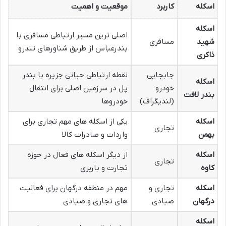
اسکله
کاربرد
موقعیت و اهمیت
اسکله
اصلی ترین مسیر ارتباطی مسافری با
شهید
مسافری
بندرعباس از طریق شناورهای تندرو
ذاکری
جابجایی
نقطه ارتباطی حیاتی جزیره با بندر
اسکله
خودرو
پل در سرزمین اصلی برای انتقال
بندر لافت
(لندیگراف)
خودروها
اسکله
یکی از اسکله های مهم تجاری برای
تجاری
بهمن
واردات و صادرات کالا
اسکله
از دیگر اسکله های فعال در حوزه
تجاری
کاوه
تجارت و باربری
اسکله
تجاری و
مهم در منطقه درگهان برای فعالیت
درگهان
صیادی
های تجاری و صیادی
اسکله