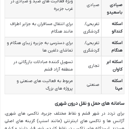
ویژه فعالیت های صید و صیادی در
صیادی
صیادی
غرب جزیره
باسعیدو
اسکله
تفریحی/
برای انتقال مسافران به جزایر اطراف
کندالو
گردشگری
مانند هنگام
اسکله
تفریحی/
برای دسترسی به جزیره زیبای هنگام و
هنگام
گردشگری
تماشای دلفین ها
اسکله ابر
تسهیل کننده مبادلات بازرگانی در
تجاری
کاوان
منطقه آزاد قشم
اسکله
مربوط به فعالیت های صنعتی و
صنعتی
مپنا
پروژه های بزرگ
سامانه های حمل و نقل درون شهری
برای تردد در شهر قشم و نقاط مختلف جزیره، تاکسی های شهری،
آژانس ها و تاکسی های اینترنتی (مانند اسنپ) گزینه های اصلی
هستند. ایستگاه های تاکسی در نقاط کلیدی شهر قرار دارند و کرایه