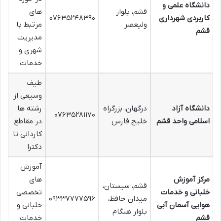
دانشگاه علمی و
قشم، بلوار
های
کاربردی شهرداری
۰۷۶۳۵۲۴۸۳۹۰
ولیعصر
مرتبط با
قشم
مدیریت
شهری و
خدمات
طیف
وسیعی از
دانشگاه آزاد
درگهان، بزرگراه
رشته ها
۰۷۶۳۵۲۸۱۱۷۰
اسلامی واحد قشم
خلیج فارس
در مقاطع
کاردانی تا
دکترا
آموزش
مرکز آموزش
های
قشم، سیستان،
خلبانی و خدمات
تخصصی
میدان حافظ،
۰۹۳۳۷۷۷۷۵۹۶
هوایی آسمان آبی
خلبانی و
بلوار هنگام
قشم
خدمات