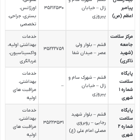
پیامبر
زال – خیابان
۳۵۲۱۲۵۳۰
اورژانس،
اعظم (ص)
پیروزی
بستری، جراحی،
تخصصی
مرکز سلامت
خدمات
جامعه
قشم – بلوار ولی
بهداشتی اولیه،
۳۵۲۲۲۷۵۹
(شهید
عصر – میدان شفا
واکسیناسیون،
ذاکری)
غربالگری
پایگاه
خدمات
قشم – شهرک سام و
سلامت
بهداشتی،
زال – خیابان
–
شماره ۱
مراقبت های
پیروزی
شهری
اولیه
پایگاه
خدمات
قشم – بلوار شهید
سلامت
بهداشتی،
رجایی – روبروی
۳۵۲۲۳۵۳۱
شماره ۲
مراقبت های
مصلی امام علی (ع)
شهری
اولیه