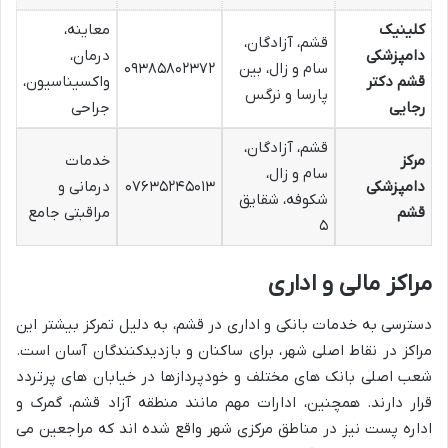
کلینیک
معاینه،
قشم، آزادگان،
دامپزشکی
درمان،
سام و زال، بین
۰۹۳۸۵۸۰۲۳۷۲
قشم دکتر
واکسیناسیون،
پارسا و نرگس
رجایی
جراحی
قشم، آزادگان،
مرکز
خدمات
سام و زال،
دامپزشکی
۰۷۶۳۵۲۴۵۰۱۳
درمانی و
شکوفه، شقایق
قشم
مراقبتی جامع
۵
مراکز مالی و اداری
دسترسی به خدمات بانکی و اداری در قشم، به دلیل تمرکز بیشتر این
مراکز در نقاط اصلی شهر، برای ساکنان و بازدیدکنندگان آسان است.
شعب اصلی بانک های مختلف و خودپردازها در خیابان های پرتردد
قرار دارند. همچنین، ادارات مهم مانند منطقه آزاد قشم، گمرک و
اداره پست نیز در مناطق مرکزی شهر واقع شده اند که مراجعین می