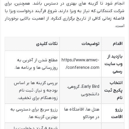
انجام شود تا گزینه های بهتری در دسترس باشد. همچنین، برای
شرکت کنندگانی که نیاز به ویزا دارند، شروع فرآیند درخواست ویزا با
فاصله زمانی کافی از تاریخ برگزاری کنگره، از اهمیت بالایی برخوردار
است.
اقدام
توضیحات
نکات کلیدی
بازدید از
https://www.amwc-
مطلع شدن از آخرین به
وب سایت
conference.com/
روزرسانی ها و برنامه ها.
رسمی
انتخاب
بررسی گزینه ها بر اساس
Early Bird، گروهی،
پکیج ثبت
بودجه و نیاز، ثبت نام
دانشجویی
نام
زودهنگام برای تخفیف.
رزرو
هتل ها، اقامتگاه ها
رزرو سریع برای دسترسی به
اقامت
در موناکو
بهترین گزینه ها.
شروع فرآیند درخواست با