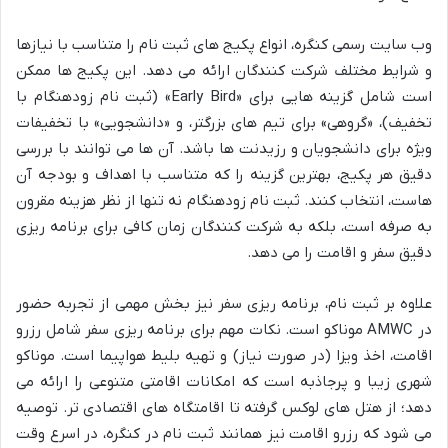
وب سایت رسمی کنگره، انواع پکیج های ثبت نام را متناسب با نیازها
و شرایط مختلف شرکت کنندگان ارائه می دهد. این پکیج ها ممکن
است شامل گزینه هایی برای «Early Bird» (ثبت نام زودهنگام با
تخفیف)، «گروهی» برای تیم های بزرگتر، و «دانشجویی» با تخفیفات
ویژه برای دانشجویان و رزیدنت ها باشد. آن ها می توانند با بررسی
دقیق هر پکیج، بهترین گزینه را که متناسب با اهداف و بودجه آن
هاست، انتخاب کنند. ثبت نام زودهنگام نه تنها از نظر هزینه مقرون
به صرفه است، بلکه به شرکت کنندگان زمان کافی برای برنامه ریزی
دقیق سفر و اقامت را می دهد.
علاوه بر ثبت نام، برنامه ریزی سفر نیز بخش مهمی از تجربه حضور
در AMWC موناکو است. نکات مهم برای برنامه ریزی سفر شامل رزرو
اقامت، اخذ ویزا (در صورت نیاز) و تهیه بلیط هواپیما است. موناکو
شهری زیبا و پرجاذبه است که امکانات اقامتی متنوعی را ارائه می
دهد؛ از هتل های لوکس گرفته تا اقامتگاه های اقتصادی تر. توصیه
می شود که رزرو اقامت نیز همانند ثبت نام در کنگره، در اسرع وقت