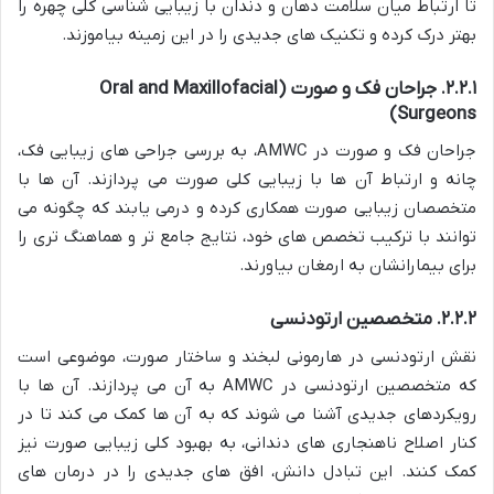
تا ارتباط میان سلامت دهان و دندان با زیبایی شناسی کلی چهره را
بهتر درک کرده و تکنیک های جدیدی را در این زمینه بیاموزند.
۲.۲.۱. جراحان فک و صورت (Oral and Maxillofacial
Surgeons)
جراحان فک و صورت در AMWC، به بررسی جراحی های زیبایی فک،
چانه و ارتباط آن ها با زیبایی کلی صورت می پردازند. آن ها با
متخصصان زیبایی صورت همکاری کرده و درمی یابند که چگونه می
توانند با ترکیب تخصص های خود، نتایج جامع تر و هماهنگ تری را
برای بیمارانشان به ارمغان بیاورند.
۲.۲.۲. متخصصین ارتودنسی
نقش ارتودنسی در هارمونی لبخند و ساختار صورت، موضوعی است
که متخصصین ارتودنسی در AMWC به آن می پردازند. آن ها با
رویکردهای جدیدی آشنا می شوند که به آن ها کمک می کند تا در
کنار اصلاح ناهنجاری های دندانی، به بهبود کلی زیبایی صورت نیز
کمک کنند. این تبادل دانش، افق های جدیدی را در درمان های