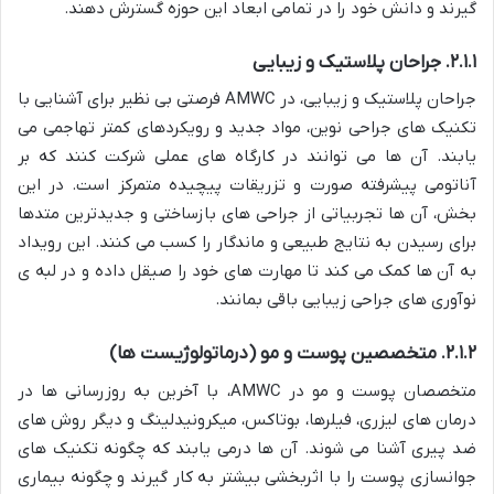
گیرند و دانش خود را در تمامی ابعاد این حوزه گسترش دهند.
۲.۱.۱. جراحان پلاستیک و زیبایی
جراحان پلاستیک و زیبایی، در AMWC فرصتی بی نظیر برای آشنایی با
تکنیک های جراحی نوین، مواد جدید و رویکردهای کمتر تهاجمی می
یابند. آن ها می توانند در کارگاه های عملی شرکت کنند که بر
آناتومی پیشرفته صورت و تزریقات پیچیده متمرکز است. در این
بخش، آن ها تجربیاتی از جراحی های بازساختی و جدیدترین متدها
برای رسیدن به نتایج طبیعی و ماندگار را کسب می کنند. این رویداد
به آن ها کمک می کند تا مهارت های خود را صیقل داده و در لبه ی
نوآوری های جراحی زیبایی باقی بمانند.
۲.۱.۲. متخصصین پوست و مو (درماتولوژیست ها)
متخصصان پوست و مو در AMWC، با آخرین به روزرسانی ها در
درمان های لیزری، فیلرها، بوتاکس، میکرونیدلینگ و دیگر روش های
ضد پیری آشنا می شوند. آن ها درمی یابند که چگونه تکنیک های
جوانسازی پوست را با اثربخشی بیشتر به کار گیرند و چگونه بیماری