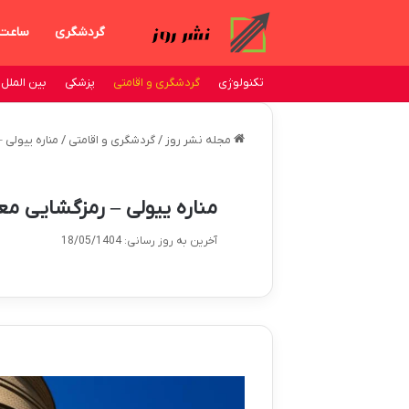
گردشگری
ساعت
تکنولوژی
گردشگری و اقامتی
پزشکی
بین الملل
مجله نشر روز
/
گردشگری و اقامتی
/
مناره ییولی
مناره ییولی – رمزگشایی م
آخرین به روز رسانی: 18/05/1404