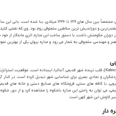
این شاهکار معماری در قرن سیزدهم میلادی، مشخصاً بین سال های ۱۲۱۹ تا ۱۲۳۶ میلادی، بنا شده است. بانی این 
 مقتدرترین و دوراندیش ترین سلاطین سلجوقی روم بود. وی که نقشی کلید
دوران حکومتش داشت، با دستور ساخت این مناره، اثری ماندگار از خود د
 هنر و مهندسی سلجوقی به شمار می رود و مناره ییولی یکی از بهترین نمون
چی
مناره ییولی با افتخار در میدان کال ایچی (Kaleici)، قلب تپنده شهر قدیمی آنتالیا، ایستاده است. موقعیت استراتژ
گردشگران و نمادی بصری برای شناسایی شهر تبدیل کرده است. در کنار آن
یچی، با کافه های سنتی، فروشگاه های صنایع دستی و خانه های قدیمی
یخی، می توان به راحتی این مناره باشکوه را مشاهده کرد و از دور، شکوه 
سیر کاوش این شهر کهن است.
ه دار