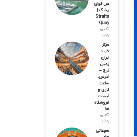
س کوای
پنانگ |
Straits
Quay
2 روز
پیش
مرکز
خرید
ایران
زمین
کرج –
آدرس،
ساعت
کاری و
لیست
فروشگاه
ها
3 روز
پیش
سوغاتی