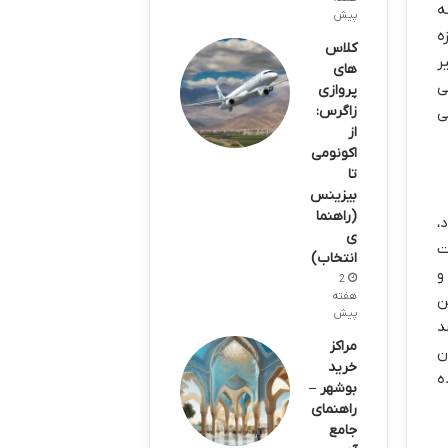
ه
پیش
ه
کلاس
ر
های
ی
پروازی
زاگرس:
ی
از
اکونومی
تا
بیزینس
(راهنما
،
ی
ت
انتخاب)
و
2
هفته
ن
پیش
د
مراکز
ن
خرید
ه
بوشهر –
راهنمای
جامع