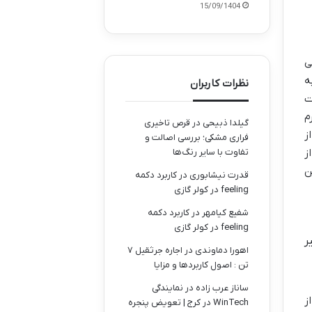
15/09/1404
ی
ه
نظرات کاربران
ت
م
گیلدا ذبیحی
در
قرص تاخیری
ز
فراری مشکی؛ بررسی اصالت و
ز
تفاوت با سایر رنگ‌ها
ن
قدرت نیشابوری
در
کاربرد دکمه
feeling در کولر گازی
شفیع کیامهر
در
کاربرد دکمه
feeling در کولر گازی
ر
اهورا دماوندی
در
اجاره جرثقیل ۷
تن : اصول کاربردها و مزایا
ساناز عرب زاده
در
نمایندگی
ز
WinTech در کرج | تعویض پنجره