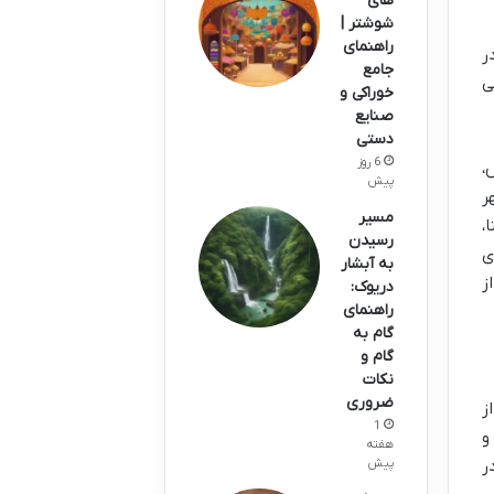
های
شوشتر |
راهنمای
ر
جامع
ی
خوراکی و
صنایع
دستی
6 روز
،
پیش
ر
مسیر
،
رسیدن
ی
به آبشار
ز
دریوک:
راهنمای
گام به
گام و
نکات
ضروری
ز
1
و
هفته
ر
پیش