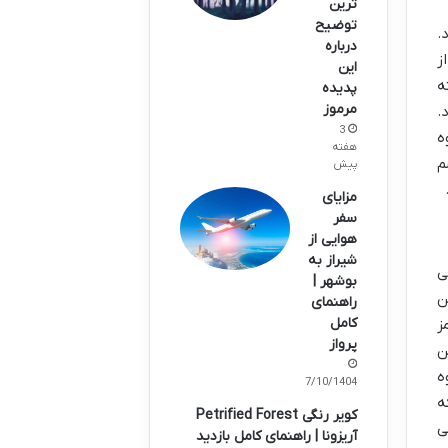
ترین
توضیح
د.
درباره
 از
این
ه
پدیده
مرموز
.
3
ه
هفته
م
پیش
مزایای
سفر
هوایی از
شیراز به
ی
بوشهر |
ن
راهنمای
کامل
ز
پرواز
ن
ه
07/10/1404
ه
کویر رنگی Petrified Forest
ی
آریزونا | راهنمای کامل بازدید