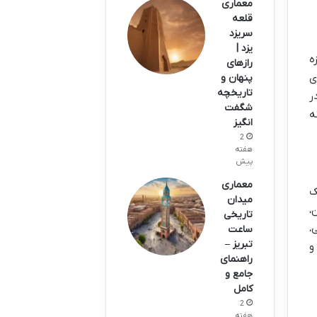
معماری
قلعه
سریزد
یزد |
سازه
رازهای
ی
پنهان و
تاریخچه
ر
شگفت
ه
انگیز
2
هفته
پیش
معماری
یک
میدان
،
تاریخی
،
ساعت
تبریز –
و
راهنمای
جامع و
کامل
2
هفته