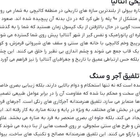
خی آنتالیا
 حدود ۳۸ متر (یا ۱۲۹ فوت)، مناره ییولی از بلندترین سازه های تاریخی در منطقه کالیچی به شمار می رو
برای رسیدن به بالای این مناره، باید مسیری متشکل از ۹۰ پله را طی کرد که در دل بدنه آن پیچیده شده اند. صعود
ست؛ گویی در حال بالارفتن از یک کپسول زمان هستید که شما را به گذشت
ظره ای پانورامیک و نفس گیر از شهر آنتالیا پیش روی شما گسترده می شود
 پرپیچ وخم کالیچی با خانه های سنتی و سقف های شیروانی قرمزش، و کو
ک قاب جمع می شوند و چشم اندازی بی نظیر را خلق می کنند. این چش
بلکه حس ارتباطی عمیق با تاریخ و جغرافیای آنتالیا را نیز فراهم می آورد.
لفیق آجر و سنگ
ده است که نه تنها استحکام و دوام بالایی دارند، بلکه زیبایی بصری خاص
های سخت و محکم بنا شده که مقاومت آن را در برابر عوامل طبیعی تضمی
ناها متمایز می سازد، تلفیق هنرمندانه آجرکاری های رنگی است. آجرهای قرم
 در بخش های مختلف، به ویژه در پایه و بدنه مناره، به کار رفته اند. ای
ایجاد می کند، بلکه جلوه ای بصری منحصر به فرد به مناره می بخشد. علاو
قوش و طرح های سنتی سلجوقی، بر روی قسمت هایی از بنا دیده می شوند ک
را بازگو می کنند. این تلفیق هنرمندانه مصالح و تکنیک های ساخت، ییول