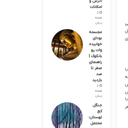
آدرس و
امکانات
2
هفته
ی
پیش
ل
مجسمه
ی
بودای
خوابیده
وات پو
بانکوک |
راهنمای
صفر تا
ا
صد
ه
بازدید
س
2
ن
هفته
پیش
ا
جنگل
ر
کج
لهستان:
محتمل