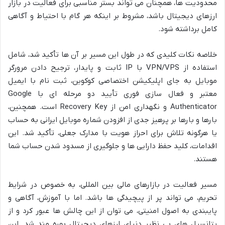
محدودیت ها، همچنان می تواند بستر مناسبی برای فعالیت در بازار
ارزهای دیجیتال باشد، مشروط بر اینکه هر گام با احتیاط و آگاهی
کامل برداشته شود.
خلاصه نکات کلیدی که در طول این مسیر بر آن ها تأکید شد، شامل
استفاده از VPN/VPS با IP ثابت و پایدار، ترجیح دادن مرورگر
موبایل به جای اپلیکیشن اختصاصی کوکوین، ثبت نام با ایمیل
معتبر و فعال سازی فوری تأیید دو مرحله ای با Google
Authenticator و نگهداری امن از Recovery Key است. همچنین،
بارها و بارها بر پرهیز جدی از افزودن شماره موبایل ایرانی به حساب
یا هرگونه تلاش برای احراز هویت با مدارک جعلی، تأکید شد. این
اقدامات، کلید حفظ دارایی ها و جلوگیری از مسدود شدن حساب شما
هستند.
مسیر فعالیت در بازارهای مالی بین المللی، به خصوص در شرایط
تحریم، می تواند پر از پیچیدگی ها باشد. اما با آموزش، آگاهی و
پایبندی به اصول امنیتی، می توان از این چالش ها عبور کرد و از
پتانسیل های بی نظیر دنیای ارزهای دیجیتال بهره مند شد. این