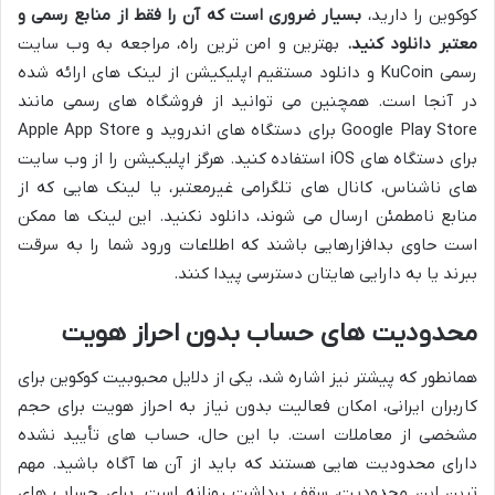
کوکوین را دارید،
بسیار ضروری است که آن را فقط از منابع رسمی و
معتبر دانلود کنید.
بهترین و امن ترین راه، مراجعه به وب سایت
رسمی KuCoin و دانلود مستقیم اپلیکیشن از لینک های ارائه شده
در آنجا است. همچنین می توانید از فروشگاه های رسمی مانند
Google Play Store برای دستگاه های اندروید و Apple App Store
برای دستگاه های iOS استفاده کنید. هرگز اپلیکیشن را از وب سایت
های ناشناس، کانال های تلگرامی غیرمعتبر، یا لینک هایی که از
منابع نامطمئن ارسال می شوند، دانلود نکنید. این لینک ها ممکن
است حاوی بدافزارهایی باشند که اطلاعات ورود شما را به سرقت
ببرند یا به دارایی هایتان دسترسی پیدا کنند.
محدودیت های حساب بدون احراز هویت
همانطور که پیشتر نیز اشاره شد، یکی از دلایل محبوبیت کوکوین برای
کاربران ایرانی، امکان فعالیت بدون نیاز به احراز هویت برای حجم
مشخصی از معاملات است. با این حال، حساب های تأیید نشده
دارای محدودیت هایی هستند که باید از آن ها آگاه باشید. مهم
ترین این محدودیت، سقف برداشت روزانه است. برای حساب های