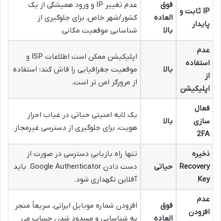
فوق
عدم تغییر IP و ورود همیشگی از یک
IP ثابت و
العاده
کشور/شهر خاص، برای جلوگیری از
پایدار
بالا
شناسایی موقعیت مکانی.
عدم
اپلیکیشن ممکن است اطلاعات ISP و
استفاده
بالا
موقعیت جغرافیایی را فاش کند؛ استفاده
از
از مرورگر امن تر است.
اپلیکیشن
فعال
یک لایه امنیتی حیاتی در غیاب احراز
سازی
بالا
هویت، برای جلوگیری از دسترسی غیرمجاز.
2FA
ذخیره
تنها راه بازیابی دسترسی در صورت از
Recovery
حیاتی
دست دادن Google Authenticator. باید
Key
آفلاین نگهداری شود.
عدم
فوق
افزودن شماره موبایل ایرانی، سریعاً منجر
افزودن
العاده
به شناسایی و مسدود شدن حساب می