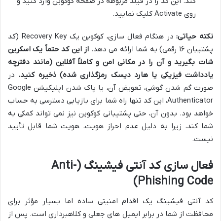
کند. این کد را در فیلد مربوطه در صفحه کوکوین وارد کنید و
روی Activate کلیک نمایید.
نکته حیاتی:
در هنگام فعال سازی، کوکوین یک Recovery Key (کد
پشتیبان ۱۶ رقمی) به شما ارائه می دهد.
از این کد حتماً یک اسکرین
شات بگیرید و آن را در مکانی امن و کاملاً آفلاین (مانند دفترچه
یادداشت فیزیکی یا هارد دیسک رمزگذاری شده) ذخیره کنید.
در
صورت گم شدن گوشی، تعویض آن، یا پاک شدن اپلیکیشن Google
Authenticator، این کد تنها راه شما برای بازیابی دسترسی به حساب
خواهد بود. بدون آن، حتی پشتیبانی کوکوین نیز نمی تواند کمکی به
شما کند، زیرا به دلیل عدم احراز هویت، هویت شما قابل تأیید
نیست.
فعال سازی کد آنتی فیشینگ (Anti-
Phishing Code)
کد آنتی فیشینگ یک اقدام امنیتی ساده اما بسیار مؤثر برای
محافظت از شما در برابر ایمیل های جعلی و کلاهبرداری است. پس از