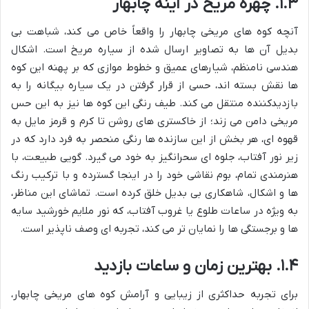
۱.۳. چهره مریخ در آینه چابهار
آنچه کوه های مریخی چابهار را واقعاً خاص می کند، شباهت بی
بدیل آن ها به تصاویر ارسال شده از سیاره مریخ است. اشکال
هندسی نامنظم، شیارهای عمیق و خطوط موازی که بر پهنه این کوه
ها نقش بسته اند، حسی از قرار گرفتن در یک سیاره بیگانه را به
بازدیدکننده منتقل می کند. طیف رنگی این کوه ها نیز به این حس
مریخی دامن می زند؛ از خاکستری های روشن تا کرم و قرمز مایل به
قهوه ای، هر بخش از این سازنده ها رنگی منحصر به فرد دارد که در
زیر نور آفتاب، جلوه ای سحرانگیز به خود می گیرد. گویی طبیعت، با
هنرمندی تمام، بوم نقاشی خود را در اینجا گسترده و با ترکیب رنگ
ها و اشکال، شاهکاری بی بدیل خلق کرده است. تماشای این مناظر،
به ویژه در ساعات طلوع یا غروب آفتاب، که نور ملایم خورشید سایه
ها و برجستگی ها را نمایان تر می کند، تجربه ای وصف ناپذیر است.
۱.۴. بهترین زمان و ساعات بازدید
برای تجربه حداکثری از زیبایی و آرامش کوه های مریخی چابهار،