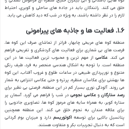
کوه هایی باستانی و آبی بیکران خلیج، منظره ای فراموش نشدنی را
خلق می کند. رانندگان باید در جاده های ساحلی و کویری، احتیاط
لازم را در نظر داشته باشند، به ویژه در شب که دید کاهش می یابد.
۱.۶. فعالیت ها و جاذبه های پیرامونی
منطقه کوه های مریخی چابهار، فراتر از تماشای صرف این کوه ها،
فرصت های بی شماری برای فعالیت های گردشگری و تفریحی فراهم
می کند.
عکاسی
از مهم ترین و محبوب ترین فعالیت ها در این
منطقه است. با توجه به اشکال هندسی منحصر به فرد، طیف رنگی
متنوع و نورپردازی طبیعی در ساعات طلوع و غروب آفتاب، این کوه
ها بهشتی برای عکاسان منظره، پرتره و حتی عکاسی انتزاعی به شمار
می روند. آلودگی نوری بسیار کم در این منطقه، فرصتی بی نظیر برای
رصد ستارگان
و
عکاسی نجومی
در شب را فراهم می آورد. آسمان پر
ستاره کویر، به همراه سایه های مرموز کوه ها، تصاویری جادویی را
برای علاقه مندان به نجوم خلق می کند. این منطقه همچنین
پتانسیل بالایی برای توسعه
اکوتوریسم
دارد و میزبان بوم گردانی
است که به دنبال تجربیات بکر و متفاوت هستند.