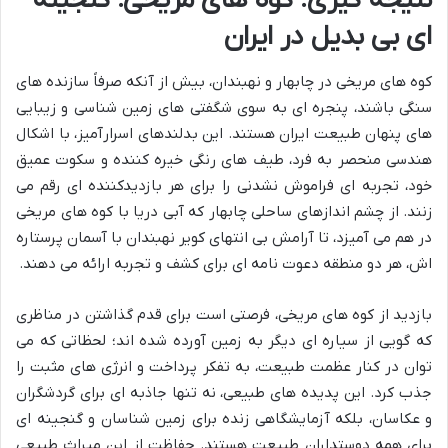
نتیجه گیری: کوه های مریخی؛ گنجینه
ای بی بدیل در ایران
کوه های مریخی در چابهار و نهبندان، بیش از آنکه صرفاً سازنده های
سنگی باشند، پنجره ای به سوی شگفتی های زمین شناسی و زیبایی
های پنهان طبیعت ایران هستند. این بدلندهای اسرارآمیز، با اشکال
هندسی منحصر به فرد، طیف های رنگی خیره کننده و سکوت عمیق
خود، تجربه ای فراموش نشدنی را برای هر بازدیدکننده ای رقم می
زنند. از چشم اندازهای ساحلی چابهار که آبی دریا با کوه های مریخی
در هم می آمیزد، تا آرامش بی انتهای کویر نهبندان با آسمان پرستاره
اش، هر دو منطقه دعوت نامه ای برای کشف و تجربه ارائه می دهند.
بازدید از کوه های مریخی، فرصتی است برای قدم گذاشتن در مناظری
که گویی از سیاره ای دیگر به زمین آورده شده اند؛ لحظاتی که می
توان در کنار عظمت طبیعت، به تفکر پرداخت و انرژی های مثبت را
جذب کرد. این پدیده های طبیعی، نه تنها جاذبه ای برای گردشگران
و عکاسان، بلکه آزمایشگاهی زنده برای زمین شناسان و گنجینه ای
برای همه دوستداران طبیعت هستند. حفاظت از این میراث طبیعی