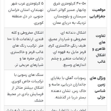
۴۰-۵۰ کیلومتری شرق
۵ کیلومتری غرب شهر
موقعیت
چابهار، مسیر گواتر، استان
نهبندان، استان خراسان
جغرافیایی
سیستان و بلوچستان.
جنوبی. در دل منطقه
نزدیک به دریای عمان.
کویری.
اشکال دندانه ای،
اشکال مخروطی و کله
تفاوت
مخروطی و شیاردار عمیق.
قندی. ارتفاعات ۵ تا ۱۰۰
های
طیف رنگی خاکستری، کرم،
متر. ترکیب رنگ های
ظاهری و
قرمز مایل به قهوه ای.
غالب قرمز و خاکستری.
اشکال
ارتفاعات متغیر و چشم
دارای حفره ها و
غالب
اندازهای وسیع.
شیارهای مریخی تر.
سنگ های رسوبی با
ویژگی های
رسوبات آهکی با بقایای
ترکیبات خاص کویری.
زمین
جانداران دریایی، ماسه و
اشکال بیشتر متاثر از
شناسی
خاک رس. نشان دهنده
فرسایش بادی در محیط
جزئی
بستر دریا در گذشته.
خشک.
اواخر پاییز تا اوایل بهار
پاییز و زمستان (به دلیل