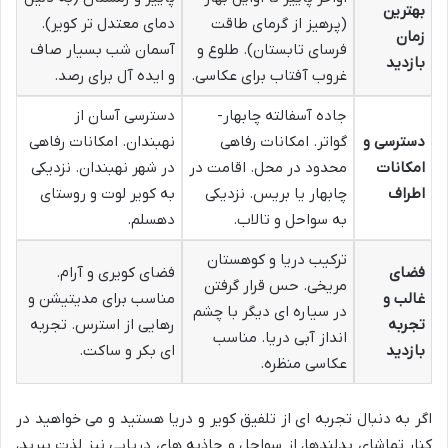
بهترین
(پرهیز از گرمای طاقت
دمای معتدل تر کویر).
زمان
فرسای تابستان). طلوع و
آسمان شب بسیار صاف
بازدید
غروب آفتاب برای عکاسی.
و ایده آل برای رصد.
جاده آسفالته چابهار-
دسترسی آسان از
دسترسی و
گواتر. امکانات رفاهی
نهبندان. امکانات رفاهی
امکانات
محدود در محل. اقامت در
در شهر نهبندان. نزدیکی
اطراف
چابهار یا بریس. نزدیکی
به کویر لوت و روستای
به سواحل و تالاب.
دهسلم.
ترکیب دریا و کوهستان
فضای
فضای کویری و آرام.
مریخی. حس قرار گرفتن
غالب و
مناسب برای مدیتیشن و
در سیاره ای دیگر با چشم
تجربه
رهایی از استرس. تجربه
انداز آبی دریا. مناسب
بازدید
ای بکر و ساکت.
عکاسی منظره.
اگر به دنبال تجربه ای از تلفیق کویر و دریا هستید و می خواهید در
کنار تماشای بدلندها، از سواحل و جاذبه های دریایی نیز لذت ببرید،