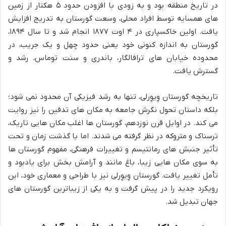
در تاریخ منطقه بود و به زودی با افزودن حدود ۵ هکتار از زمین
های همسایه توسط افراد محلی، وسعت گورستان به تدریج افزایش
یافت. اولین خاکسپاری در ۴ اوت ۱۸۷۷ انجام شد و تا سال ۱۸۹۴،
گورستان به اندازه کنونی خود یعنی حدود چهل و یک جریب، در
محدوده خیابان های ترافالگار، باندری و سنت توماس، رشد و
گسترش یافت.
تاریخچه گورستان وِیوِرلی، تنها به رشد فیزیکی آن محدود نمی شود؛
بلکه داستان تحول نگرش جامعه به مکان های تدفین را نیز روایت
می کند. در اوایل قرن نوزدهم، گورستان ها اغلب مکان هایی تاریک،
ترسناک و متروکه در نظر گرفته می شدند. اما با گذشت زمان و تحت
تأثیر جنبش های رمانتیسم و تغییرات فرهنگی، مفهوم گورستان ها
به سوی مکان هایی زیبا، باغ مانند و آرامش بخش برای یادبود و
تأمل تغییر یافت. گورستان وِیوِرلی نیز با طراحی و معماری خود، این
رویکرد جدید را در پیش گرفت و به یکی از زیباترین گورستان های
جهان تبدیل شد.