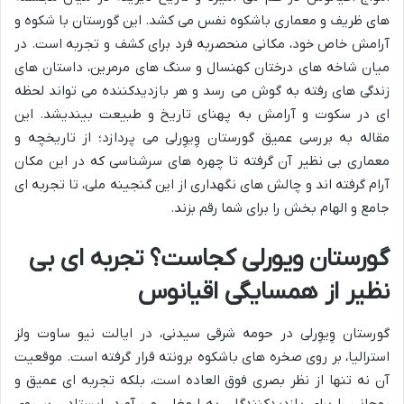
های ظریف و معماری باشکوه نفس می کشد. این گورستان با شکوه و
آرامش خاص خود، مکانی منحصربه فرد برای کشف و تجربه است. در
میان شاخه های درختان کهنسال و سنگ های مرمرین، داستان های
زندگی های رفته به گوش می رسد و هر بازدیدکننده می تواند لحظه
ای در سکوت و آرامش به پهنای تاریخ و طبیعت بیندیشد. این
مقاله به بررسی عمیق گورستان وِیوِرلی می پردازد؛ از تاریخچه و
معماری بی نظیر آن گرفته تا چهره های سرشناسی که در این مکان
آرام گرفته اند و چالش های نگهداری از این گنجینه ملی، تا تجربه ای
جامع و الهام بخش را برای شما رقم بزند.
گورستان ویورلی کجاست؟ تجربه ای بی
نظیر از همسایگی اقیانوس
گورستان وِیوِرلی در حومه شرقی سیدنی، در ایالت نیو ساوت ولز
استرالیا، بر روی صخره های باشکوه برونته قرار گرفته است. موقعیت
آن نه تنها از نظر بصری فوق العاده است، بلکه تجربه ای عمیق و
روحانی را برای بازدیدکنندگان به ارمغان می آورد. ایستادن بر روی