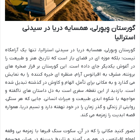
گورستان وِیوِرلی، همسایه دریا در سیدنی
استرالیا
گورستان وِیوِرلی، همسایه دریا در سیدنی استرالیا، تنها یک آرامگاه
نیست؛ بلکه موزه ای در فضای باز است که تاریخ، هنر و طبیعت را
در آغوش یکدیگر جای داده است. این گورستان بر فراز صخره های
برونته، مشرف به اقیانوس آرام، منظره ای خیره کننده را به نمایش
می گذارد و به مکانی برای تأمل، الهام و کاوش در گذشته تبدیل شده
است. بازدید از این نقطه، سفری است به دل داستان های ناگفته و
مواجهه با شکوه ابدی طبیعت و میراث انسانی. جایی که هر سنگی،
روایتی از زندگی و گذر زمان را در خود نهفته دارد و نسیم دریا، همواره
قصه ابدیت را زمزمه می کند.
تصور کنید مکانی را که در آن، سکوت سنگ قبرها با زمزمه بی وقفه
امواج اقیانوس در هم می آمیزد و تاریخ دیرینه در میان مجسمه