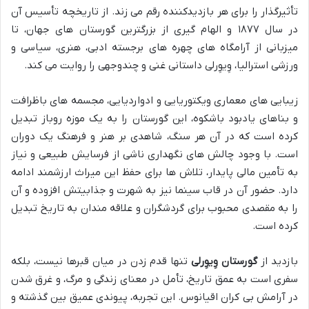
تأثیرگذار را برای هر بازدیدکننده رقم می زند. از تاریخچه تأسیس آن
در سال ۱۸۷۷ و الهام گیری از بزرگترین گورستان های جهان، تا
میزبانی از آرامگاه های چهره های برجسته ادبی، هنری، سیاسی و
ورزشی استرالیا، وِیوِرلی داستانی غنی و چندوجهی را روایت می کند.
زیبایی های معماری ویکتوریایی و ادواردیایی، مجسمه های باظرافت
و بناهای یادبود باشکوه، این گورستان را به یک موزه روباز تبدیل
کرده است که در آن هر سنگ، شاهدی بر هنر و فرهنگ یک دوران
است. با وجود چالش های نگهداری ناشی از فرسایش طبیعی و نیاز
به تأمین مالی پایدار، تلاش ها برای حفظ این میراث ارزشمند ادامه
دارد. حضور آن در قاب سینما نیز به شهرت و جذابیتش افزوده و آن
را به مقصدی محبوب برای گردشگران و علاقه مندان به تاریخ تبدیل
کرده است.
بازدید از
گورستان وِیوِرلی
تنها قدم زدن در میان قبرها نیست، بلکه
سفری است به عمق تاریخ، تأمل در معنای زندگی و مرگ، و غرق شدن
در آرامش بی کران اقیانوس. این تجربه، پیوندی عمیق بین گذشته و