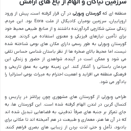
سرزمین نیاکان و الهام از باغ های آرامش
منطقه ای که
گورستان وِیوِرلی
در آن قرار گرفته است، پیش از ورود
اروپاییان، سرزمین بومیان کادیگال از ملت Eora بود. این مردم،
زندگی سنتی شکارچی گردآورنده داشتند و از منابع طبیعی محیط خود
برای تأمین نیازهای فیزیکی و معنوی استفاده می کردند. هرچند
گورستان وِیوِرلی به طور رسمی دارای مکان های بومی شناخته شده
نیست، اما محیط بالای صخره ها از نظر باستان شناسی حساس تلقی
می شود و ممکن است در آینده، شواهدی از حضور و زندگی این
مردمان باستانی را آشکار کند. این زمینه بومی، به عمق تاریخی و
فرهنگی منطقه می افزاید و اهمیت احترام به میراث بومی استرالیا را
یادآور می شود.
طراحی وِیوِرلی از گورستان های مشهوری چون پرلاشز در پاریس و
کنسال گرین در لندن الهام گرفته شده است. این گورستان ها، به
جای تمرکز بر جنبه های صرفاً تدفینی، به فضاهایی تبدیل شده اند
که در آن ها هنر، معماری و طبیعت در هم آمیخته اند تا مکانی برای
یادبود، تأمل و حتی لذت بردن از زیبایی های بصری فراهم کنند.