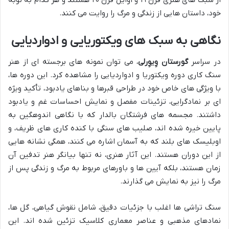
از سبک های هنری قرن ۱۹ و اوایل قرن ۲۰ هستند و هر کدام به نوبه
خود، داستان هایی از زندگی و مرگ را روایت می کنند.
نگاهی به سبک های ویکتوریایی و ادواردیایی
در سراسر
گورستان وِیوِرلی
، می توان نمونه های برجسته ای از هنر
سنگ کاری دوره ویکتوریا و ادواردیایی را مشاهده کرد. این دوره ها،
با ویژگی های خاص خود در طراحی قبرها و بناهای یادبود، تأکید ویژه
ای بر نمادگرایی، تزئینات مفصل و نمایش احساسات غم و یادبود
داشتند. مجسمه های فرشتگان بالدار که با نگاهی اندوهگین به
پایین خیره شده اند، صلیب های سنگی با کنده کاری های ظریف، و
اوبلیسک های بلند که به آسمان اشاره می کنند، همگی نشانه هایی
از این دوران هستند. این آثار هنری، نه تنها بیانگر هنر تدفین آن
زمان هستند، بلکه آیین ها و باورهای مربوط به مرگ و زندگی پس از
مرگ را نیز به نمایش می گذارند.
سنگ تراشی ها اغلب با جزئیات دقیق، شامل نقوش گیاهی، گل ها،
نمادهای مذهبی و عناصر معماری کلاسیک تزئین شده اند. این