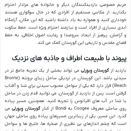
حریم خصوصی بازدیدکنندگان دیگر و خانواده های عزادار احترام
بگذارید. از عکاسی مستقیم از افرادی که در حال سوگواری هستند
خودداری کنید و همواره به یاد داشته باشید که این مکان، آرامگاه
ابدی بسیاری از افراد است و نیازمند احترام ویژه است. حفظ سکوت
و آرامش، پرهیز از ایجاد سروصدا و رعایت اصول اخلاقی، به حفظ
فضای مقدس و تاریخی این گورستان کمک می کند.
پیوند با طبیعت اطراف و جاذبه های نزدیک
بازدید از
گورستان وِیوِرلی
می تواند بخشی از یک تجربه جامع تر در
سیدنی باشد. این گورستان در نزدیکی ساحل زیبای برونته (Bronte
Beach) قرار دارد که یکی از سواحل محبوب سیدنی برای شنا و آفتاب
گرفتن است. پس از بازدید از گورستان، می توانید قدم زدن در ساحل
یا شنا در آب های اقیانوس را تجربه کنید. همچنین، مسیر پیاده
روی ساحلی معروف Coogee به Bondi از کنار
گورستان وِیوِرلی
می
گذرد. این مسیر، یکی از زیباترین مسیرهای پیاده روی ساحلی جهان
است که چشم اندازهای بی نظیری از صخره ها، خلیج ها و سواحل