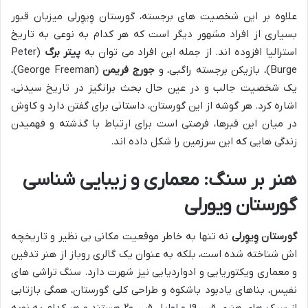
علاوه بر این شخصیت های برجسته، گورستان وِیوِرلی میزبان قبور
بسیاری از افراد مشهور دیگر است که هر کدام به نوعی به تاریخ
استرالیا افزوده اند. از جمله این افراد می توان به
پیتر برگ
(Peter
Burge)، بازیکن برجسته راگبی، و
جورج فریمن
(George Freeman)،
یک شخصیت جالب و در عین حال بحث برانگیز در تاریخ سیدنی،
اشاره کرد. هر گوشه از این گورستان، داستانی برای گفتن دارد و کاوش
در میان این قبرها، فرصتی است برای ارتباط با گذشته و فهمیدن
زندگی هایی که این سرزمین را شکل داده اند.
هنر بر سنگ: معماری و زیبایی شناسی
گورستان ویورلی
گورستان وِیوِرلی
نه تنها به خاطر موقعیت مکانی بی نظیر و تاریخچه
اش شناخته شده است، بلکه به عنوان یک گالری روباز از هنر تدفین
و معماری ویکتوریایی و ادواردیایی نیز شهرت دارد. سنگ تراشی های
نفیس، بناهای یادبود باشکوه و طراحی کلی گورستان، همگی بازتابی