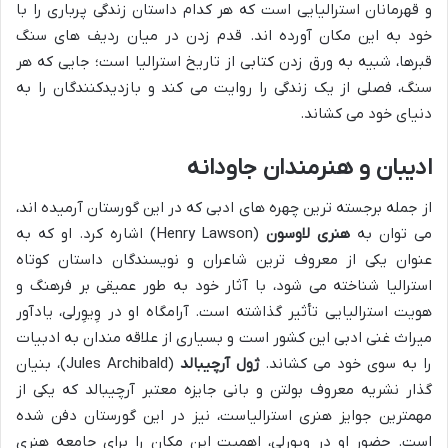
و قهرمانان استرالیایی است که هر کدام داستان زندگی پرباری را با
خود به این مکان آورده اند. قدم زدن در میان ردیف های سنگ
قبرها، شبیه به ورق زدن کتابی از تاریخ استرالیا است؛ جایی که هر
سنگ، فصلی از یک زندگی را روایت می کند و بازدیدکنندگان را به
دنیای خود می کشاند.
ادیبان و هنرمندان جاودانه
از جمله برجسته ترین چهره های ادبی که در این گورستان آرمیده اند،
می توان به
هنری لاوسون
(Henry Lawson) اشاره کرد. او که به
عنوان یکی از معروف ترین شاعران و نویسندگان داستان کوتاه
استرالیا شناخته می شود، با آثار خود به طور عمیقی بر فرهنگ و
هویت استرالیایی تأثیر گذاشته است. آرامگاه او در وِیوِرلی، یادآور
میراث غنی ادبی این کشور است و بسیاری از علاقه مندان به ادبیات
را به سوی خود می کشاند.
ژول آرچیبالد
(Jules Archibald)، بنیان
گذار نشریه معروف بولتن و بانی جایزه معتبر آرچیبالد که یکی از
مهمترین جوایز هنری استرالیاست، نیز در این گورستان دفن شده
است. حضور او در وِیوِرلی، اهمیت این مکان را برای جامعه هنری