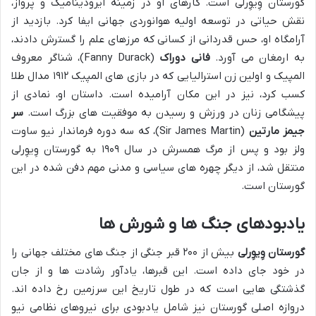
گورستان وِیوِرلی است. کارهای او در زمینه آیرودینامیک و پرواز،
نقش حیاتی در توسعه اولیه هوانوردی جهانی ایفا کرد. بازدید از
آرامگاه او، حس قدردانی از کسانی که مرزهای علم را گسترش دادند،
به ارمغان می آورد.
فانی دوراک
(Fanny Durack)، شناگر معروف
المپیک و اولین زن استرالیایی که در بازی های المپیک ۱۹۱۲ مدال طلا
کسب کرد، نیز در این مکان آرامیده است. داستان او، نمادی از
پیشگامی زنان در ورزش و رسیدن به موفقیت های بزرگ است.
سر
جیمز مارتین
(Sir James Martin)، که سه دوره فرماندار نیو ساوت
ولز بود و پس از مرگ همسرش در سال ۱۹۰۹ به گورستان وِیوِرلی
منتقل شد، از دیگر چهره های سیاسی و مدنی مهم دفن شده در این
گورستان است.
یادبودهای جنگ ها و شورش ها
گورستان وِیوِرلی
بیش از ۲۰۰ قبر جنگی از جنگ های مختلف جهانی را
در خود جای داده است. این قبرها، یادآور رشادت ها و از جان
گذشتگی هایی است که در طول تاریخ این سرزمین رخ داده اند.
دروازه اصلی گورستان نیز شامل یادبودی برای نیروهای نظامی نیو