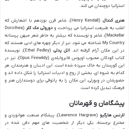
استرالیا دوچندان می کند.
هنری کندال
(Henry Kendall)، شاعر قرن نوزدهم با اشعارش که
اغلب به طبیعت استرالیا می پرداخت، و
دوروثی مک کلر
(Dorothea
Mackellar)، شاعر و نویسنده که بیشتر به خاطر شعر میهن پرستانه
My Country شناخته می شود، نیز از دیگر چهره های ادبی هستند که
در این مکان آرام گرفته اند.
اتل پدلی
(Ethel Pedley)، نویسنده
کتاب کودکان محبوب اوپوس فایروایلدی (Opus Firewildy)، نیز در
این گورستان به خاک سپرده شده است. این ادیبان و هنرمندان، هر
کدام به شیوه ای، بخشی از روح و ادبیات استرالیا را شکل داده اند و
حضورشان در وِیوِرلی، این مکان را به پاتوقی برای دوستداران هنر و
فرهنگ تبدیل کرده است.
پیشگامان و قهرمانان
لارنس هارگیو
(Lawrence Hargrave)، پیشگام صنعت هوانوردی و
مخترع برجسته، یکی دیگر از شخصیت های مهم دفن شده در