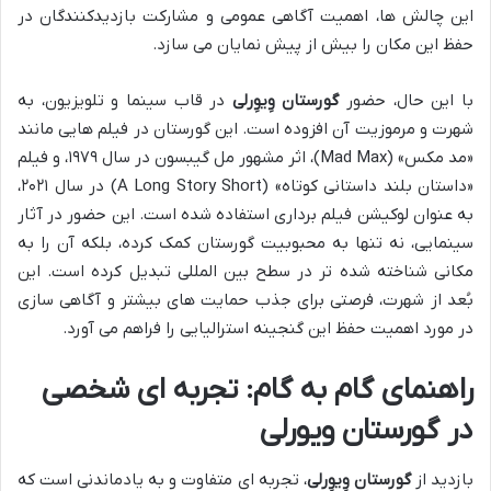
این چالش ها، اهمیت آگاهی عمومی و مشارکت بازدیدکنندگان در
حفظ این مکان را بیش از پیش نمایان می سازد.
با این حال، حضور
گورستان وِیوِرلی
در قاب سینما و تلویزیون، به
شهرت و مرموزیت آن افزوده است. این گورستان در فیلم هایی مانند
«مد مکس» (Mad Max)، اثر مشهور مل گیبسون در سال ۱۹۷۹، و فیلم
«داستان بلند داستانی کوتاه» (A Long Story Short) در سال ۲۰۲۱،
به عنوان لوکیشن فیلم برداری استفاده شده است. این حضور در آثار
سینمایی، نه تنها به محبوبیت گورستان کمک کرده، بلکه آن را به
مکانی شناخته شده تر در سطح بین المللی تبدیل کرده است. این
بُعد از شهرت، فرصتی برای جذب حمایت های بیشتر و آگاهی سازی
در مورد اهمیت حفظ این گنجینه استرالیایی را فراهم می آورد.
راهنمای گام به گام: تجربه ای شخصی
در گورستان ویورلی
بازدید از
گورستان وِیوِرلی
، تجربه ای متفاوت و به یادماندنی است که