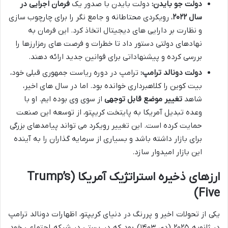
دولت جو بایدن:
دولت بایدن با صدور یک
فرمان اجرایی در
سال ۲۰۲۲
، رویکردی محتاطانه و جامع نگر را برای چارچوب سازی
و نظارت بر دارایی های دیجیتال اتخاذ کرد. این فرمان به
نهادهای دولتی دستور داد تا خطرات و فرصت های رمزارزها را
بررسی کرده و پیشنهاداتی برای قوانین جدید ارائه دهند.
دولت دونالد ترامپ:
ترامپ در دوره ریاست جمهوری قبلی خود،
بیت کوین را کلاهبرداری خوانده بود. اما در سال های اخیر،
شاهد
تغییر موضع قابل توجهی
از سوی وی بوده ایم. او با
وعده تبدیل آمریکا به پایتخت کریپتو، از توسعه این صنعت
حمایت کرده است. این تغییر رویکرد می تواند پیامدهای بزرگی
برای بازار داشته باشد و بسیاری از سرمایه گذاران را به آینده
این بازار امیدوار سازد.
ارزهای ذخیره استراتژیک آمریکا (Trump’s
Five)
یکی از تحولات اخیر و پررنگ در دنیای کریپتو، اظهارات دونالد ترامپ
در ژانویه ۲۰۲۵ (دی ۱۴۰۳) بود که در پستی در شبکه اجتماعی خود،