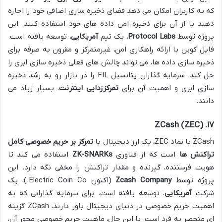
که به کاربران امکان می دهد فضای ذخیره سازی اضافی خود را اجاره
دهند یا از آن برای ذخیره امن داده های خود استفاده کنند. این
پروژه توسط
Protocol Labs
، یک تیم
آمریکایی
، توسعه یافته است.
فایل کوین با ارائه راهکاری امن، غیرمتمرکز و مقرون به صرفه برای
ذخیره سازی داده ها، می تواند چالش های فعلی ذخیره سازی ابری را
حل کند. سرمایه گذاران پتانسیل FIL را در بازار رو به رشد ذخیره
سازی ابری و اهمیت آن برای
تمرکززدایی اینترنت
، بسیار زیاد می
دانند.
۱۷. ZCash (ZEC)
ZCash با نماد ZEC، یک ارز دیجیتال با
تمرکز بر حریم خصوصی کامل
تراکنش ها
است که از فناوری
ZK-SNARKs
استفاده می کند تا
هویت فرستنده، گیرنده و مقدار تراکنش را مخفی نگه دارد. این
پروژه توسط
Zcash Company
(اکنون Electric Coin Co.)، یک
شرکت
آمریکایی
، توسعه یافته است. برای سرمایه گذارانی که به
اهمیت حریم خصوصی در دنیای دیجیتال باور دارند، ZCash گزینه
ای منحصر به فرد است. با این حال، ماهیت حریم خصوصی محور آن،