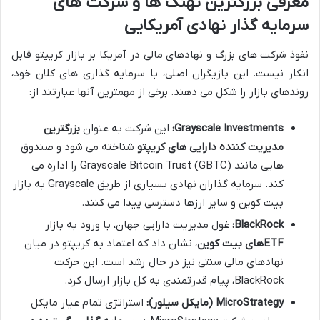
معرفی بزرگترین نهنگ ها و شرکت های
سرمایه گذار نهادی آمریکایی
نفوذ شرکت های بزرگ و نهادهای مالی در آمریکا بر بازار کریپتو قابل
انکار نیست. این بازیگران اصلی، با سرمایه گذاری های کلان خود،
روندهای بازار را شکل می دهند. برخی از مهمترین آنها عبارتند از:
Grayscale Investments:
این شرکت به عنوان
بزرگترین
مدیریت کننده دارایی های کریپتو
شناخته می شود و صندوق
هایی مانند Grayscale Bitcoin Trust (GBTC) را اداره می
کند. سرمایه گذاران نهادی بسیاری از طریق Grayscale به بازار
بیت کوین و سایر ارزها دسترسی پیدا می کنند.
BlackRock:
غول مدیریت دارایی جهان، با ورود به بازار
ETFهای بیت کوین
، نشان داد که اعتماد به کریپتو در میان
نهادهای مالی سنتی نیز در حال رشد است. این حرکت
BlackRock، پیام قدرتمندی به کل بازار ارسال کرد.
MicroStrategy (مایکل سیلور):
استراتژی تمام عیار مایکل