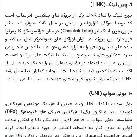
۹. چین لینک (LINK)
چین لینک با نماد LINK، یکی از پروژه های بلاکچین آمریکایی است
که توسط
سرگئی نازاروف
و تیمش در سال ۲۰۱۷ معرفی شد. دفتر
مرکزی
چین لینک لبز (Chainlink Labs) در سان فرانسیسکو، کالیفرنیا
قرار دارد. این پروژه به عنوان
اوراکل های غیرمتمرکز
عمل می کند و
داده های دنیای واقعی را به قراردادهای هوشمند بلاکچین متصل می
سازد. همکاری های گسترده چین لینک با شرکت های بزرگ و اهمیت
آن برای امنیت و اعتماد در فضای دیفای، آن را به یک جزء حیاتی از
اکوسیستم بلاکچین تبدیل کرده است. سرمایه گذاران پتانسیل رشد
LINK را در گسترش کاربرد قراردادهای هوشمند بسیار بالا می بینند.
۱۰. یونی سواپ (UNI)
یونی سواپ با نماد UNI، توسط
هیدن آدامز، یک مهندس آمریکایی
،
توسعه یافت و اکنون
یکی از بزرگترین صرافی های غیرمتمرکز (DEX)
دنیاست
. یونی سواپ با فراهم آوردن نقدینگی بالا و امکان سواپ
توکن ها بدون نیاز به واسطه، انقلابی در حوزه دیفای ایجاد کرده
است. حاکمیت غیرمتمرکز این پروتکل به دارندگان توکن UNI اجازه