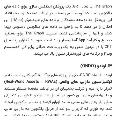
The Graph با نماد GRT، یک
پروتکل ایندکس سازی برای داده های
بلاکچین
است که توسط تیمی مستقر در
ایالات متحده
توسعه یافته.
این پروتکل به توسعه دهندگان برنامه های غیرمتمرکز (DApp) این
امکان را می دهد تا به راحتی به داده های بلاکچین دسترسی پیدا
کنند و آنها را سازماندهی کنند. اهمیت The Graph برای عملکرد
صحیح و کارآمد DAppها بسیار زیاد است. سرمایه گذاران پتانسیل
GRT را در تبدیل شدن به یک زیرساخت حیاتی برای کل اکوسیستم
وب۳ و برنامه های غیرمتمرکز بسیار بالا می بینند.
۱۳. اوندو (ONDO)
اوندو با نماد ONDO، یکی از پروژه های نوآورانه آمریکایی است که بر
توکنیزاسیون دارایی های واقعی (Real-World Assets – RWAs)
تمرکز دارد. تیم و شرکت پشتیبان آن در
ایالات متحده
مستقر هستند
و با نهادهای مالی این کشور در تعامل اند. اوندو تلاش می کند پلی
میان بازارهای مالی سنتی مانند اوراق قرضه و دنیای بلاکچین ایجاد
کند، به طوری که کاربران بتوانند از طریق بلاکچین به دارایی هایی
مانند اوراق خزانه داری آمریکا (T-Bills) دسترسی پیدا کنند. این