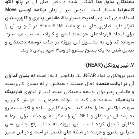
دهندگان سابق متا
تشکیل شده و دفتر اصلی آن در
پالو آلتو،
کالیفرنیا
مستقر است. آپتوس نیز از
زبان برنامه نویسی Move
استفاده می کند و بر
امنیت بسیار بالا، مقیاس پذیری و کاربرپسندی
تمرکز دارد. فناوری های بدیع مانند Block-STM در آپتوس، آن را
برای ایجاد قراردادهای هوشمند ایمن و کارآمد مناسب می سازد.
سرمایه گذاران به پتانسیل این پروژه در جذب توسعه دهندگان و
تبدیل شدن به یک پلتفرم پیشرو در وب۳ امید زیادی دارند.
۷. نییر پروتکل (NEAR)
نییر پروتکل با نماد NEAR، یک بلاکچین لایه ۱ است که
بنیان گذاران
آن در ایالات متحده
فعال هستند و هدفش، ارائه بستری کاربرپسند
و مقیاس پذیر برای توسعه دهندگان است. نییر از فناوری
شاردینگ
داینامیک
استفاده می کند تا بتواند همزمان با افزایش کاربران،
سرعت تراکنش ها را حفظ کند. تجربه کاربری ساده و اکوسیستم رو
به رشد آن در دیفای و NFT، آن را به گزینه ای جذاب برای سرمایه
گذاران تبدیل کرده است. این پروژه به دنبال رفع چالش های
مقیاس پذیری و هزینه در شبکه های قدیمی تر است و در این مسیر