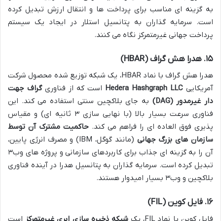
به گزینه ای مناسب برای پرداخت ها و انتقال ارزش تبدیل کرده
است. سرمایه گذاران به پتانسیل استلار در ایجاد یک سیستم
پرداخت جهانی غیرمتمرکز نگاه می کنند.
۱۵. هدرا هش گراف (HBAR)
هدرا هش گراف با نماد HBAR، یک شبکه توزیع شده محصول شرکت
آمریکایی
Hedera Hashgraph LLC
است که از فناوری
گراف جهت
دار غیرمدور (DAG)
به جای بلاکچین سنتی استفاده می کند. این
فناوری سرعت بسیار بالا (با نهایی سازی ۳ ثانیه ای) و مقیاس
پذیری فوق العاده ای را فراهم می کند.
حاکمیت مشترک آن توسط
سازمان های بزرگ جهانی
(مانند گوگل، IBM) و مصرف انرژی پایین،
آن را به گزینه ای جذاب برای کاربردهای سازمانی و پروژه های وب۳
تبدیل کرده است. سرمایه گذاران به پتانسیل هدرا در آینده فناوری
بلاکچین و وب۳ بسیار امیدوار هستند.
۱۶. فایل کوین (FIL)
فایل کوین با نماد FIL، یک
شبکه ذخیره سازی ابری غیرمتمرکز
است