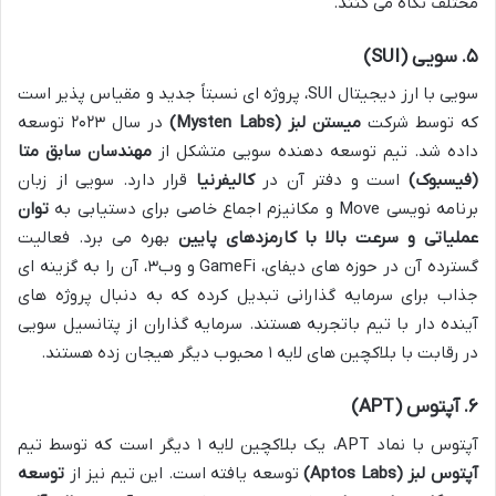
مختلف نگاه می کنند.
۵. سویی (SUI)
سویی با ارز دیجیتال SUI، پروژه ای نسبتاً جدید و مقیاس پذیر است
که توسط شرکت
میستن لبز (Mysten Labs)
در سال ۲۰۲۳ توسعه
داده شد. تیم توسعه دهنده سویی متشکل از
مهندسان سابق متا
(فیسبوک)
است و دفتر آن در
کالیفرنیا
قرار دارد. سویی از زبان
برنامه نویسی Move و مکانیزم اجماع خاصی برای دستیابی به
توان
عملیاتی و سرعت بالا با کارمزدهای پایین
بهره می برد. فعالیت
گسترده آن در حوزه های دیفای، GameFi و وب۳، آن را به گزینه ای
جذاب برای سرمایه گذارانی تبدیل کرده که به دنبال پروژه های
آینده دار با تیم باتجربه هستند. سرمایه گذاران از پتانسیل سویی
در رقابت با بلاکچین های لایه ۱ محبوب دیگر هیجان زده هستند.
۶. آپتوس (APT)
آپتوس با نماد APT، یک بلاکچین لایه ۱ دیگر است که توسط تیم
آپتوس لبز (Aptos Labs)
توسعه یافته است. این تیم نیز از
توسعه