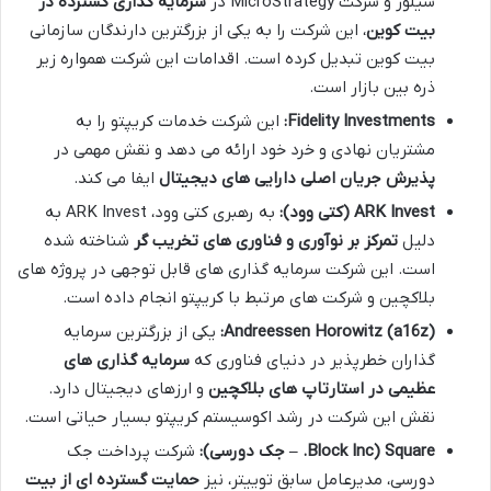
سیلور و شرکت MicroStrategy در
سرمایه گذاری گسترده در
بیت کوین
، این شرکت را به یکی از بزرگترین دارندگان سازمانی
بیت کوین تبدیل کرده است. اقدامات این شرکت همواره زیر
ذره بین بازار است.
Fidelity Investments:
این شرکت خدمات کریپتو را به
مشتریان نهادی و خرد خود ارائه می دهد و نقش مهمی در
پذیرش جریان اصلی دارایی های دیجیتال
ایفا می کند.
ARK Invest (کتی وود):
به رهبری کتی وود، ARK Invest به
دلیل
تمرکز بر نوآوری و فناوری های تخریب گر
شناخته شده
است. این شرکت سرمایه گذاری های قابل توجهی در پروژه های
بلاکچین و شرکت های مرتبط با کریپتو انجام داده است.
Andreessen Horowitz (a16z):
یکی از بزرگترین سرمایه
گذاران خطرپذیر در دنیای فناوری که
سرمایه گذاری های
عظیمی در استارتاپ های بلاکچین
و ارزهای دیجیتال دارد.
نقش این شرکت در رشد اکوسیستم کریپتو بسیار حیاتی است.
Square (Block Inc. – جک دورسی):
شرکت پرداخت جک
دورسی، مدیرعامل سابق توییتر، نیز
حمایت گسترده ای از بیت