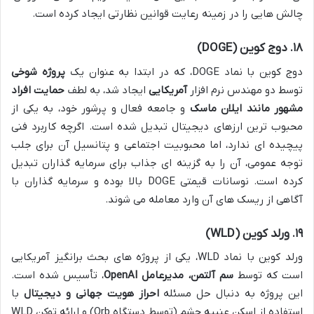
چالش هایی را در زمینه رعایت قوانین نظارتی ایجاد کرده است.
۱۸. دوج کوین (DOGE)
دوج کوین با نماد DOGE، که در ابتدا به عنوان یک
پروژه شوخی
توسط دو مهندس نرم افزار
آمریکایی
ایجاد شد، به لطف
حمایت افراد
مشهور مانند ایلان ماسک
و جامعه فعال و پرشور خود، به یکی از
محبوب ترین ارزهای دیجیتال تبدیل شده است. اگرچه کاربرد فنی
پیچیده ای ندارد، اما محبوبیت اجتماعی و پتانسیل آن برای جلب
توجه عمومی، آن را به گزینه ای جذاب برای سرمایه گذاران تبدیل
کرده است. نوسانات قیمتی DOGE بالا بوده و سرمایه گذاران با
آگاهی از ریسک های آن وارد معامله می شوند.
۱۹. ورلد کوین (WLD)
ورلد کوین با نماد WLD، یکی از پروژه های بحث برانگیز آمریکایی
است که توسط
سم آلتمن، مدیرعامل OpenAI
، تأسیس شده است.
این پروژه به دنبال حل مسئله
احراز هویت جهانی و دیجیتال
با
استفاده از اسکن عنبیه چشم (توسط دستگاه Orb) و ارائه توکن WLD