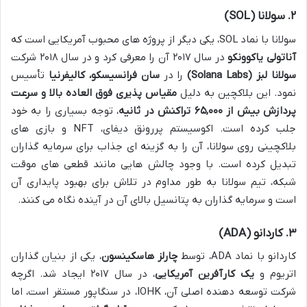
۲. سولانا (SOL)
سولانا با نماد SOL، یکی دیگر از پروژه های محبوب آمریکایی است که
آناتولی یاکوونکو
در سال ۲۰۱۷ آن را معرفی کرد و در سال ۲۰۱۸ شرکت
سولانا لبز (Solana Labs)
را در
سان فرانسیسکو، کالیفرنیا
تأسیس
نمود. این بلاکچین به دلیل
مقیاس پذیری فوق العاده بالا و سرعت
پردازش بیش از ۶۵,۰۰۰ تراکنش در ثانیه
، توجه بسیاری را به خود
جلب کرده است. اکوسیستم پررونق دیفای، NFT و بازی های
بلاکچینی روی سولانا، آن را به گزینه ای جذاب برای سرمایه گذاران
تبدیل کرده است. با وجود چالش هایی مانند قطعی های موقت
شبکه، تیم سولانا به طور مداوم در تلاش برای بهبود پایداری آن
است و سرمایه گذاران به پتانسیل بالای آن در آینده نگاه می کنند.
۳. کاردانو (ADA)
کاردانو با نماد ADA، توسط
چارلز هاسکینسون
، یکی از بنیان گذاران
اتریوم و
یک کارآفرین آمریکایی
، در سال ۲۰۱۷ ایجاد شد. اگرچه
شرکت توسعه دهنده اصلی آن، IOHK، در سنگاپور مستقر است، اما