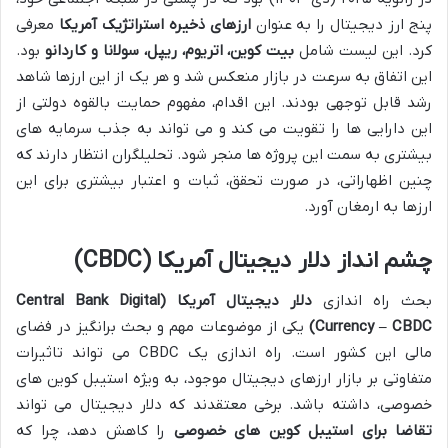
پنج ارز دیجیتال را به عنوان
ارزهای ذخیره استراتژیک آمریکا
معرفی
کرد. این لیست شامل
بیت کوین، اتریوم، ریپل، سولانا و کاردانو
بود.
این اتفاق به سرعت در بازار منعکس شد و هر یک از این ارزها شاهد
رشد قابل توجهی بودند. این اقدام، مفهوم حمایت بالقوه دولتی از
این دارایی ها را تقویت می کند و می تواند به جذب سرمایه های
بیشتری به سمت این پروژه ها منجر شود. تحلیلگران انتظار دارند که
چنین اظهاراتی، در صورت تحقق، ثبات و اعتبار بیشتری برای این
ارزها به ارمغان آورد.
چشم انداز دلار دیجیتال آمریکا (CBDC)
بحث راه اندازی
دلار دیجیتال آمریکا (Central Bank Digital
Currency – CBDC)
یکی از موضوعات مهم و بحث برانگیز در فضای
مالی این کشور است. راه اندازی یک CBDC می تواند تاثیرات
متفاوتی بر بازار ارزهای دیجیتال موجود، به ویژه استیبل کوین های
خصوصی، داشته باشد. برخی معتقدند که دلار دیجیتال می تواند
تقاضا برای استیبل کوین های خصوصی
را کاهش دهد، چرا که