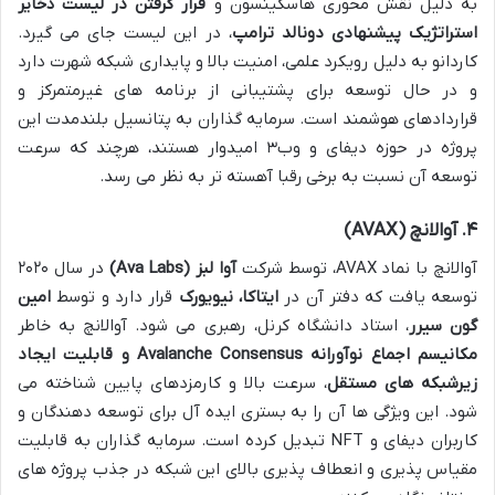
به دلیل نقش محوری هاسکینسون و
قرار گرفتن در لیست ذخایر
استراتژیک پیشنهادی دونالد ترامپ
، در این لیست جای می گیرد.
کاردانو به دلیل رویکرد علمی، امنیت بالا و پایداری شبکه شهرت دارد
و در حال توسعه برای پشتیبانی از برنامه های غیرمتمرکز و
قراردادهای هوشمند است. سرمایه گذاران به پتانسیل بلندمدت این
پروژه در حوزه دیفای و وب۳ امیدوار هستند، هرچند که سرعت
توسعه آن نسبت به برخی رقبا آهسته تر به نظر می رسد.
۴. آوالانچ (AVAX)
آوالانچ با نماد AVAX، توسط شرکت
آوا لبز (Ava Labs)
در سال ۲۰۲۰
توسعه یافت که دفتر آن در
ایتاکا، نیویورک
قرار دارد و توسط
امین
گون سیرر
، استاد دانشگاه کرنل، رهبری می شود. آوالانچ به خاطر
مکانیسم اجماع نوآورانه Avalanche Consensus و قابلیت ایجاد
زیرشبکه های مستقل
، سرعت بالا و کارمزدهای پایین شناخته می
شود. این ویژگی ها آن را به بستری ایده آل برای توسعه دهندگان و
کاربران دیفای و NFT تبدیل کرده است. سرمایه گذاران به قابلیت
مقیاس پذیری و انعطاف پذیری بالای این شبکه در جذب پروژه های