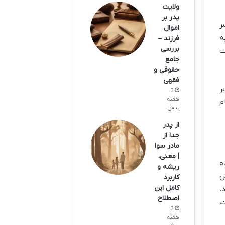
ولایت
پدر بر
ر
اموال
ه
فرزند –
بررسی
ت
جامع
حقوقی و
فقهی
ر
3
هفته
م
پیش
از پدر
جدا از
مادر سوا
| معنی،
ه
ریشه و
ش
کاربرد
کامل این
.
اصطلاح
ت
3
هفته