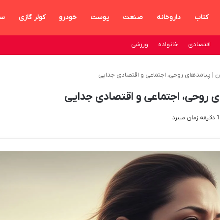
کتاب
داروخانه
صنعت
پوست
خودرو
کولر گازی
سا
اقتصادی
خانواده
ورزشی