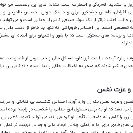
روز یا تشدید افسردگی و اضطراب است. نشانه های این وضعیت می توان
بی افراطی، کاهش چشمگیر انرژی و خستگی مزمن، احساس ناامیدی و ب
ین حالت، اغلب فراتر از یک سوگ طبیعی ناشی از جدایی است و می تواند ب
خله تخصصی است. این احساس فروپاشی، نه تنها به خاطر از دست دادن ی
اها و برنامه های مشترکی است که با شور و اشتیاق برای آینده ای مشتر
دارند.
م درباره آینده، سلامت فرزندان، مسائل مالی و حتی ترس از قضاوت جامع
دی فراگیر شوند که منجر به اختلالات خلقی پایدار شده و توانایی زن برا
 و عزت نفس
ه نفس و عزت نفس یک زن وارد آورد. احساس شکست، بی کفایتی، و سرزن
ا می دهد که او به نوعی مسئول این جدایی یا شکست در رابطه بوده است
 زن را گاهی به وضعیت تأهل او گره می زند، می تواند تصویر ذهنی زن ا
 های فردی برای اداره زندگی، چه در ابعاد مالی و چه در تربیت فرزندان، ب
از زنان پس از طلاق، خود را ناکارآمد می پندارند و ممکن است توانای