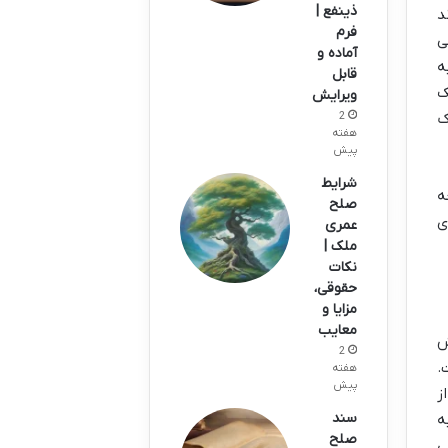
ذینفع |
د
فرم
ی
آماده و
ه
قابل
ک
ویرایش
ک
2
هفته
پیش
شرایط
ه
صلح
ی
عمری
ملک |
نکات
حقوقی،
مزایا و
معایب
ش
2
.
هفته
پیش
ز
سند
ه
صلح
ی