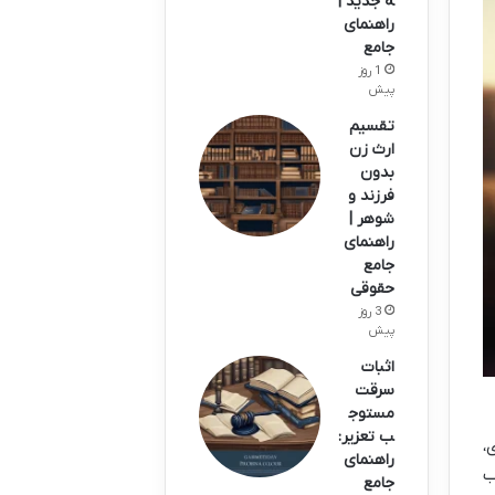
ه جدید |
راهنمای
جامع
1 روز
پیش
تقسیم
ارث زن
بدون
فرزند و
شوهر |
راهنمای
جامع
حقوقی
3 روز
پیش
اثبات
سرقت
مستوج
ب تعزیر:
،
راهنمای
ب
جامع