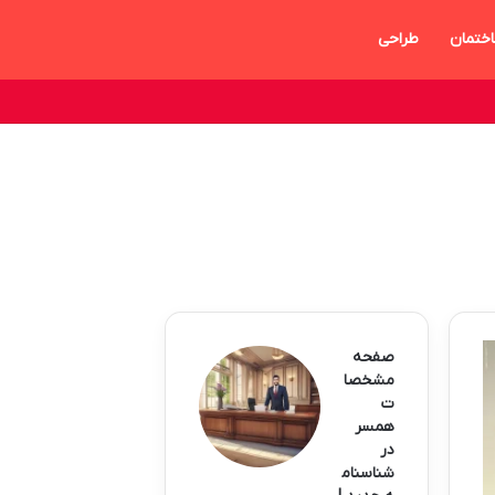
ختمان
طراحی
صفحه
مشخصا
ت
همسر
در
شناسنام