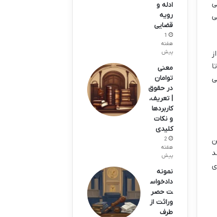
ی
ادله و
رویه
ی
قضایی
1
هفته
پیش
ز
ا
معنی
توامان
ی
در حقوق
| تعریف،
کاربردها
و نکات
کلیدی
2
ن
هفته
د
پیش
ی
نمونه
دادخواس
ت حصر
وراثت از
طرف