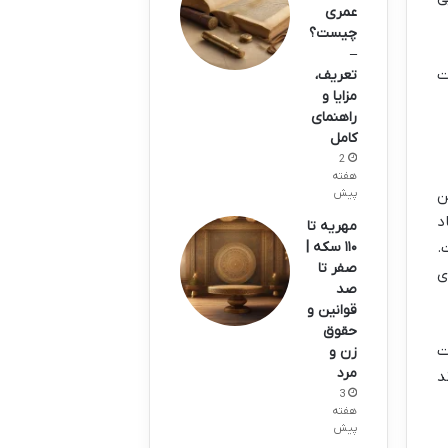
عمری
چیست؟
–
ت
تعریف،
مزایا و
راهنمای
کامل
2
هفته
ن
پیش
د
مهریه تا
.
۱۱۰ سکه |
صفر تا
ی
صد
قوانین و
حقوق
ت
زن و
مرد
د
3
هفته
پیش