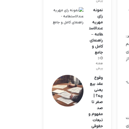
پیش
نمونه
رای
مهریه
عندالاست
طاعه –
:
راهنمای
م
کامل و
ی
جامع
ز
3
هفته
پیش
وقوع
،
عقد بیع
یعنی
چه؟ |
صفر تا
صد
مفهوم و
ت
تبعات
ی
حقوقی