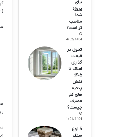
برای
گر
پروژه
(ش
شما
مناسب
عل
تر است؟
24/02/1404
تحول در
قیمت
گذاری
املاک تا
۱۴۰۵؛
نقش
پنجره
های کم
مصرف
مح
چیست؟
رو
21/01/1404
بن
5 نوع
می
سنگ