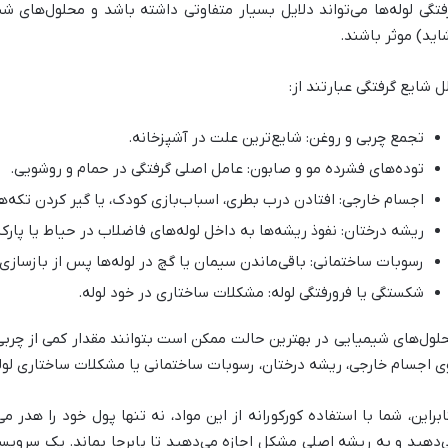
فتگی لوله‌ها می‌تواند دلایل بسیار متفاوتی داشته باشد و محلول‌های ش
اید) موثر باشند.
ل شایع گرفتگی عبارتند از:
تجمع چربی و روغن: شایع‌ترین علت در آشپزخانه.
توده‌های فشرده مو و صابون: عامل اصلی گرفتگی در حمام و روشویی.
اجسام خارجی: افتادن درب بطری، اسباب‌بازی کودک، یا گیر کردن تکه‌ه
ریشه درختان: نفوذ ریشه‌ها به داخل لوله‌های فاضلاب در حیاط یا پارک
رسوبات ساختمانی: باقی‌ماندن سیمان یا گچ در لوله‌ها پس از بازسازی.
شکستگی یا فرورفتگی لوله: مشکلات ساختاری در خود لوله.
لول‌های شیمیایی در بهترین حالت ممکن است بتوانند مقدار کمی از چربی ی
ی اجسام خارجی، ریشه درختان، رسوبات ساختمانی یا مشکلات ساختاری لوله
ابراین، شما با استفاده کورکورانه از این مواد، نه تنها پول خود را هدر 
‌دهید و به ریشه اصلی مشکل اجازه می‌دهید تا پابرجا بماند. یک سرویسکار 