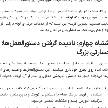
می‌برد و به مرور زمان باعث ایجاد سوراخ‌های ریز
(Pinhole Leaks)
و ن
 واقع، شما با هر بار استفاده بیش از حد از این مواد، عمر مفید سیستم لول
م به تعویض پرهزینه لوله‌ها نزدیک‌تر می‌سازید. اگر در شهری مثل قزوین
یمی هستید، بهترین گزینه این است که از خدمات حرفه‌ای لوله بازکنی ق
د و هم زیرساخت ساختمان‌تان در امان بماند
.
شتباه چهارم: نادیده گرفتن دستورالعمل‌ها؛
سارتی بزرگ
یاری از افراد به دلیل عجله یا تصور اینکه «همه این‌ها مثل هم ه
شته‌شده روی بطری خودداری می‌کنند. این دستورالعمل‌ها و هشدارهای ایم
‌ها می‌تواند منجر به کاهش اثربخشی محلول یا بدتر از آن، ایجاد خطرات 
عدم تهویه مناسب
:
اغلب این محصولات تأکید می‌کنند که باید در محی
استفاده از آن‌ها در یک حمام یا دستشویی کوچک و بدون پنجره، باعث
سرگیجه، سوزش چشم و مشکلات تنفسی می‌شود
.