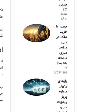
چینی
اگ
3
هفته
مق
پیش
چطور با
در
خرید
شم
ملک در
دبی
درآمد
ا
دلاری
داشته
ای
باشیم؟
اس
23/05/1404
جز
رازهای
پنهان
بس
درباره
می
پریز
سر
ریموت
دار و