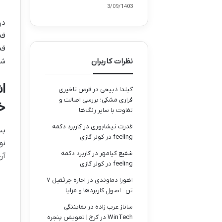
23/09/1403
در
قد
قد
نظرات کاربران
شو
ا
گیلدا ذبیحی
در
قرص تاخیری
فراری مشکی؛ بررسی اصالت و
خ
تفاوت با سایر رنگ‌ها
قدرت نیشابوری
در
کاربرد دکمه
بس
feeling در کولر گازی
نو
شفیع کیامهر
در
کاربرد دکمه
آن
feeling در کولر گازی
اهورا دماوندی
در
اجاره جرثقیل ۷
تن : اصول کاربردها و مزایا
ساناز عرب زاده
در
نمایندگی
WinTech در کرج | تعویض پنجره