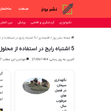
صنعت
ساختمان
تکنولوژی
گردشگری و اقامتی
پزشکی
بین الملل
مجله نشر روز
/
اقتصادی
/
5 اشتباه رایج در استفاده از محلول های لوله بازکنی خانگی
5 اشتباه رایج در استفاده از محلول های لوله بازکنی خانگی
آخرین به روز رسانی: 27/06/1404
خواندن این مطلب 7 دقیقه زمان میبرد
گر
سی
نگهداری
سیمان
مح
در فصل
ام
های
اغ
مرطوب
سال