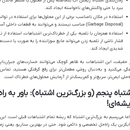
زمان‌بندی اشتباه
:
ریختن آب بلافاصله پس از محلول یا منتظر ماندن بی
ببرد یا حتی واکنش‌های ناخواسته ایجاد کند
.
استفاده در مکان نامناسب
:
برخی از این محلول‌ها برای استفاده در توال
(Garbage Disposal)
مناسب نیستند و می‌توانند به قطعات داخلی آس
استفاده همزمان با تلمبه
:
یکی از خطرناک‌ترین اشتباهات، استفاده از
فشار ناشی از تلمبه زدن می‌تواند مایع سوزاننده را به صورت یا دست
شدیدی ایجاد کند
.
 حقیقت، این اشتباهات به ظاهر کوچک می‌توانند خسارت‌های جبران‌ناپذ
دگی می‌کنید و به‌دنبال روشی مطمئن‌تر برای رفع گرفتگی هستید، تماس
ه‌حلی ایمن‌تر، سریع‌تر و کم‌ریسک‌تر از آزمایش محلول‌های خطرناک است
.
شتباه پنجم (و بزرگ‌ترین اشتباه): باور به ر
یشه‌ای!
اما می‌رسیم به بزرگ‌ترین اشتباه که ریشه تمام اشتباهات قبلی است: این
یگزین یک راه‌حل تخصصی و دائمی شود. حتی در بهترین سناریو، یعنی زم