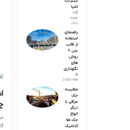
اینترنت
اشیا
3
هفته
پیش
راهنمای
استفاده
از قالب
بتن +
روش
های
نگهداری
12/03/1404
مقایسه
ا
جک
عراقی با
چ
دیگر
انواع
اس
جک ها:
(ت
کدامیک