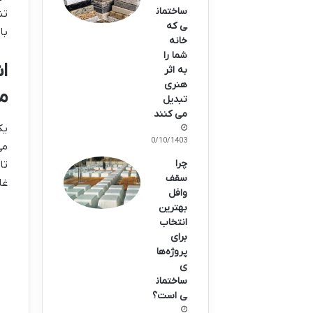
ساختمان
تش
ی که
با
خانه
شما را
ا
به اثر
هنری
می
تبدیل
می کنند
یک
30/10/1403
می
چرا
تا
سقف
غل
وافل
بهترین
انتخاب
برای
پروژه‌ها
ی
ساختمان
ی است؟