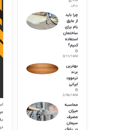
6 روز
پیش
چرا باید
از عایق
بام برای
ساختمان
استفاده
کنیم؟
10/11/1404
بهترین
برند
ترموود
ایرانی
22/06/1404
اس
محاسبه
میزان
مو
مصرف
به
سیمان
دو
در بلوک