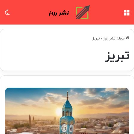
منو
تغی
مجله نشر روز
/
تبریز
تبریز