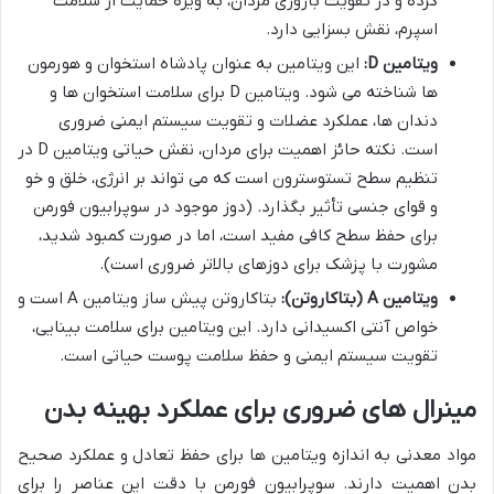
کرده و در تقویت باروری مردان، به ویژه حمایت از سلامت
اسپرم، نقش بسزایی دارد.
ویتامین D:
این ویتامین به عنوان پادشاه استخوان و هورمون
ها شناخته می شود. ویتامین D برای سلامت استخوان ها و
دندان ها، عملکرد عضلات و تقویت سیستم ایمنی ضروری
است. نکته حائز اهمیت برای مردان، نقش حیاتی ویتامین D در
تنظیم سطح تستوسترون است که می تواند بر انرژی، خلق و خو
و قوای جنسی تأثیر بگذارد. (دوز موجود در سوپرابیون فورمن
برای حفظ سطح کافی مفید است، اما در صورت کمبود شدید،
مشورت با پزشک برای دوزهای بالاتر ضروری است).
ویتامین A (بتاکاروتن):
بتاکاروتن پیش ساز ویتامین A است و
خواص آنتی اکسیدانی دارد. این ویتامین برای سلامت بینایی،
تقویت سیستم ایمنی و حفظ سلامت پوست حیاتی است.
مینرال های ضروری برای عملکرد بهینه بدن
مواد معدنی به اندازه ویتامین ها برای حفظ تعادل و عملکرد صحیح
بدن اهمیت دارند. سوپرابیون فورمن با دقت این عناصر را برای