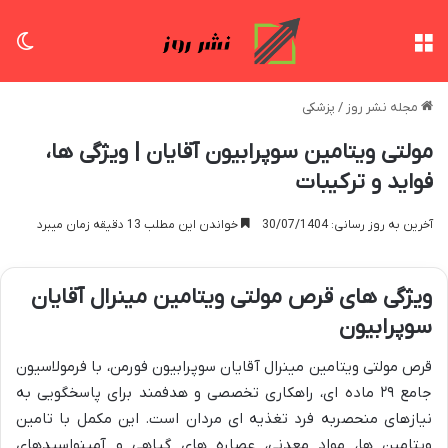
منو
تغی
مجله نشر روز
/
پزشکی
مولتی ویتامین سوپرابیون آقایان | ویژگی ها،
فواید و ترکیبات
آخرین به روز رسانی: 30/07/1404
خواندن این مطلب 13 دقیقه زمان میبرد
ویژگی های قرص مولتی ویتامین مینرال آقایان
سوپرابیون
قرص مولتی ویتامین مینرال آقایان سوپرابیون فورمن، با فرمولاسیون
جامع ۲۹ ماده ای، راهکاری تخصصی و هدفمند برای پاسخگویی به
نیازهای منحصربه فرد تغذیه ای مردان است. این مکمل با تامین
ویتامین ها، مواد معدنی، عصاره های گیاهی و آمینواسیدهای