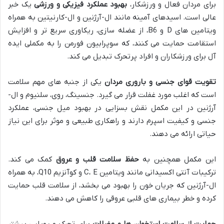
برای مردان فعال و ورزشکار،
بهبود عملکرد فیزیکی و ورزشی
یک خبر
عالی است. اسیدهای آمینه مانند ال-آرژنین و ال-کارنیتین به همراه
ویتامین های D و B6، از عضله سازی، ریکاوری سریع تر و افزایش
استقامت حمایت می کنند، که سوپرابیون فورمن را به مکملی ایده
آل برای ورزشکاران و افراد پرتحرک تبدیل می کند.
تقویت قوای جنسی و باروری مردان
یکی از جنبه های مهم سلامت
است که اغلب مورد غفلت قرار می گیرد. جنسینگ، روی، سلنیوم و ال-
آرژنین در این مکمل نقش بسزایی در بهبود میل جنسی، عملکرد
جنسی و کیفیت اسپرم دارند و راهکاری طبیعی و موثر برای این نیاز
حیاتی ارائه می دهند.
این مکمل همچنین به
حفظ سلامت قلب و عروق
کمک می کند.
ترکیبات آنتی اکسیدانی مانند ویتامین C، E و کوآنزیم Q10، به همراه
ال-آرژنین که جریان خون را بهبود می بخشد، از سلامت قلب حمایت
کرده و خطر بیماری های قلبی عروقی را کاهش می دهند.