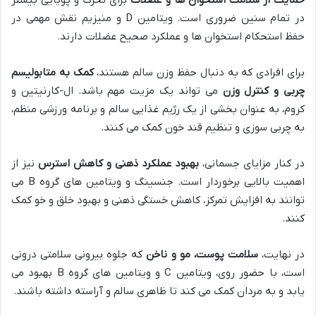
حمایت از سلامت استخوان ها و عضلات
برای تحرک و پویایی بیشتر
در تمام سنین ضروری است. ویتامین D و منیزیم نقش مهمی در
حفظ استحکام استخوان ها و عملکرد صحیح عضلات دارند.
برای افرادی که به دنبال حفظ وزن سالم هستند،
کمک به متابولیسم
چربی و کنترل وزن
می تواند یک مزیت مهم باشد. ال-کارنیتین و
کروم، به عنوان بخشی از یک رژیم غذایی سالم و برنامه ورزشی منظم،
به چربی سوزی و تنظیم قند خون کمک می کنند.
در کنار مزایای جسمانی،
بهبود عملکرد ذهنی و کاهش استرس
نیز از
اهمیت بالایی برخوردار است. جنسینگ و ویتامین های گروه B می
توانند به افزایش تمرکز، کاهش خستگی ذهنی و بهبود خلق و خو کمک
کنند.
در نهایت،
سلامت پوست، مو و ناخن
که جلوه بیرونی سلامتی درونی
است، با حضور روی، ویتامین C و ویتامین های گروه B بهبود می
یابد و به مردان کمک می کند تا ظاهری سالم و آراسته داشته باشند.