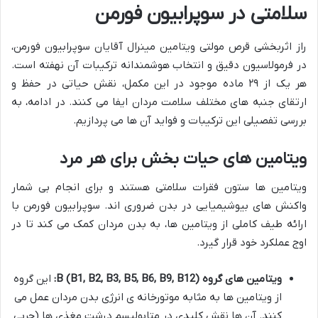
سلامتی در سوپرابیون فورمن
راز اثربخشی قرص مولتی ویتامین مینرال آقایان سوپرابیون فورمن،
در فرمولاسیون دقیق و انتخاب هوشمندانه ترکیبات آن نهفته است.
هر یک از ۲۹ ماده موجود در این مکمل، نقش حیاتی در حفظ و
ارتقای جنبه های مختلف سلامت مردان ایفا می کنند. در ادامه، به
بررسی تفصیلی این ترکیبات و فواید آن ها می پردازیم.
ویتامین های حیات بخش برای هر مرد
ویتامین ها ستون فقرات سلامتی هستند و برای انجام بی شمار
واکنش های بیوشیمیایی در بدن ضروری اند. سوپرابیون فورمن با
ارائه طیف کاملی از ویتامین ها، به بدن مردان کمک می کند تا در
اوج عملکرد خود قرار گیرد.
ویتامین های گروه B (B1, B2, B3, B5, B6, B9, B12):
این گروه
از ویتامین ها به مثابه موتورخانه ی انرژی بدن مردان عمل می
کنند. آن ها نقش کلیدی در متابولیسم درشت مغذی ها (چربی