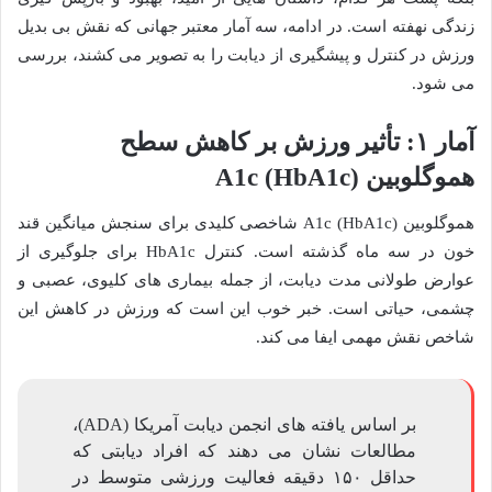
زندگی نهفته است. در ادامه، سه آمار معتبر جهانی که نقش بی بدیل
ورزش در کنترل و پیشگیری از دیابت را به تصویر می کشند، بررسی
می شود.
آمار ۱: تأثیر ورزش بر کاهش سطح
هموگلوبین A1c (HbA1c)
هموگلوبین A1c (HbA1c) شاخصی کلیدی برای سنجش میانگین قند
خون در سه ماه گذشته است. کنترل HbA1c برای جلوگیری از
عوارض طولانی مدت دیابت، از جمله بیماری های کلیوی، عصبی و
چشمی، حیاتی است. خبر خوب این است که ورزش در کاهش این
شاخص نقش مهمی ایفا می کند.
بر اساس یافته های انجمن دیابت آمریکا (ADA)،
مطالعات نشان می دهند که افراد دیابتی که
حداقل ۱۵۰ دقیقه فعالیت ورزشی متوسط در