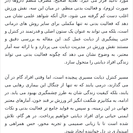
مورد تأکید قرار می گیرد: تغذیه صحیح، مصرف منظم داروها (در
صورت لزوم)، و فعالیت بدنی منظم. در میان این سه، نقش ورزش
اغلب دست کم گرفته می شود، حال آنکه شواهد علمی نشان می
دهد که فعالیت بدنی نه تنها مکملی برای سایر روش های درمانی
است، بلکه می تواند به عنوان یک ستون اصلی و قدرتمند در کنترل و
حتی پیشگیری از دیابت عمل کند. این مقاله به بررسی دقیق و
مستند نقش ورزش در مدیریت دیابت می پردازد و با ارائه سه آمار
معتبر، به وضوح نشان می دهد که چگونه فعالیت بدنی می تواند
زندگی افراد دیابتی را متحول سازد.
مسیر کنترل دیابت مسیری پیچیده است، اما وقتی افراد گام در آن
می گذارند، درمی یابند که نه تنها از چنگال این بیماری رهایی می
یابند، بلکه کیفیت زندگی شان به طرز چشمگیری بهبود می یابد. در
ادامه، به مکانیزم شگفت انگیز اثر ورزش بر قند خون، آمارهای معتبر
جهانی در این زمینه، و سپس به فواید جامع تر فعالیت بدنی و نکات
ایمنی حیاتی برای افراد دیابتی خواهیم پرداخت. در هر گام، تلاش
شده است تا با زبانی صمیمی و تجربه محور، حس همراهی و
امیدواری در دل خواننده ایجاد شود.