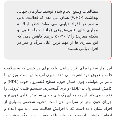
مطالعات وسیع انجام شده توسط سازمان جهانی
بهداشت (WHO) نشان می دهد که فعالیت بدنی
منظم در افراد دیابتی می تواند خطر ابتلا به
بیماری های قلبی-عروقی (مانند حمله قلبی و
سکته مغزی) را تا ۳۰-۵۰ درصد کاهش دهد، که
این بیماری ها از مهم ترین علل مرگ و میر در
افراد دیابتی هستند.
این آمار نه تنها برای افراد دیابتی، بلکه برای هر کسی که به سلامت
قلب و عروق خود اهمیت می دهد، خبری امیدبخش است. ورزش با
تأثیر بر عواملی چون فشار خون، سطح کلسترول خوب (HDL) و
کاهش کلسترول بد (LDL) و تری گلیسیرید، سیستم قلبی-عروقی را
تقویت می کند. این به معنای رگ های خونی سالم تر، قلبی قوی تر و
جریان خون بهتر در سراسر بدن است. تجربه شخصی بسیاری از
افراد نشان داده است که با افزایش فعالیت بدنی، نه تنها اعداد و
ارقام آزمایشاتشان بهبود می یابد، بلکه احساس سرزندگی و شادابی