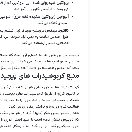
پروتئین هیدرولیز شده:
این پروتئین که از ق
می رسد تا فرآیند ریکاوری را آغاز کند.
آلبومین (پروتئین سفیده تخم مرغ):
آلبومین 
اسیدی کمک می کند.
کازئین:
برعکس پروتئین وی، کازئین هضم بسیا
طول چندین ساعت به بدن آزاد شوند. این خاصی
عضلانی، بسیار ارزشمند می کند.
ترکیب این پروتئین ها به معنای آن است که عضلات
مداوم آمینو اسیدها بهره مند می شوند. این حمایت
دهد که بدنش همیشه در حالت آنابولیک (سازندگی) ق
منبع کربوهیدرات های پیچیده
کربوهیدرات ها، بخش حیاتی هر برنامه حجم گیری 
بر تامین انرژی از طریق کربوهیدرات های پیچیده تا
هضم و جذب می شوند و قند خون را به صورت ناگهانی
فعالیت های روزمره و فرآیند ریکاوری می شود.
که دوبیس تلاش کرده است تا منبع اصلی انرژی را 
خون جلوگیری کند. این رویکرد، به ورزشکار کمک می ک