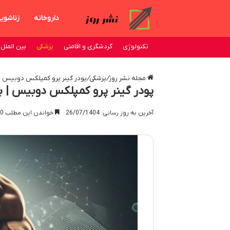
داروخانه
زناشوی
تکنولوژی
گردشگری و اقامتی
پزشکی
بین الملل
مجله نشر روز
/
پزشکی
/
پودر گینر پرو کمپلکس دوبیس | ب
پودر گینر پرو کمپلکس دوبیس | بر
آخرین به روز رسانی: 26/07/1404
خواندن این مطلب 20 دقیقه زمان میبرد