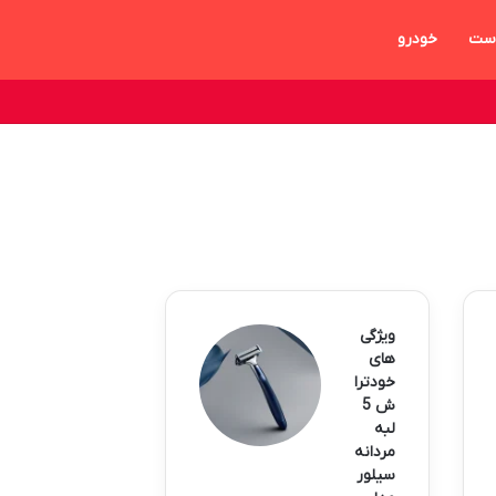
ست
خودرو
ویژگی
های
خودترا
ش 5
لبه
مردانه
سیلور