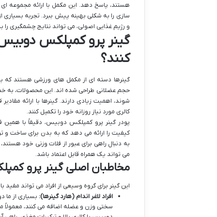
هستند، پاسخ دهد. این مکمل با ارائه مجموعه ای 
سازی را به شکلی بهینه پیش ببرد. تجربه بسیاری از
و رژیم غذایی اصولی، می تواند نتایج چشمگیری را 
گینر پرو کمپلکس دوبیس 
کنند؟
گینرها دسته ای از مکمل های ورزشی هستند که به م
حجم عضلانی طراحی شده اند. این محصولات، به خصو
شوند، اهمیت زیادی دارند. گینرها با ارائه مقادیر
کالری مورد نیاز روزانه خود را تکمیل کنند.
پودر گینر پرو کمپلکس دوبیس، دقیقاً با همین ف
کیفیت را ارائه می دهد که به بدن برای ساخت و تر
می تواند یک همراه قابل اعتماد باشد.
مخاطبان اصلی گینر پرو کمپل
این گینر برای گروه وسیعی از افراد می تواند مفید با
افراد لاغر اندام (هارد گینرها):
بسیاری از ما دو
سختی وزن و عضله اضافه می کنند، معمولاً متا
دوبیس با کالری بالا و ترکیبات مغذی، راهی آس