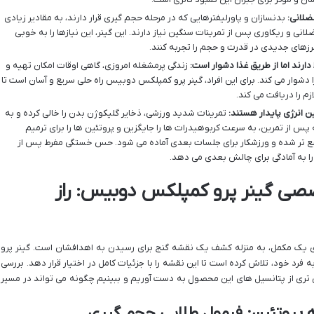
ضلانی:
بدنسازان و پاورلیفترهایی که در مرحله حجم گیری قرار دارند، به مقادیر زیادی
انی و ریکاوری پس از تمرینات سنگین نیاز دارند. این گینر، این نیازها را به خوبی
زهای جدیدی در قدرت و حجم را تجربه کنند.
 دارند اما از طریق غذا دشوار است:
زندگی پرمشغله امروزی، گاهی اوقات امکان تهیه و
دشوار می کند. برای این افراد، گینر پرو کمپلکس دوبیس راه حلی سریع و آسان است تا
م را دریافت می کند.
ین انرژی پایدار هستند:
تمرینات شدید ورزشی، ذخایر گلیکوژن بدن را خالی کرده و به
س از تمرین، به سرعت کربوهیدرات ها را جایگزین و پروتئین ها را برای ترمیم
یع تر شده و ورزشکار برای جلسات بعدی آماده می شود. حس خستگی مفرط پس از
ا به آمادگی برای چالش بعدی می دهد.
صی گینر پرو کمپلکس دوبیس: راز
ای یک مکمل، به منزله کشف یک نقشه گنج برای رسیدن به اهدافشان است. گینر پرو
رد خود، تلاش کرده است تا این نقشه را با جزئیات کامل در اختیار قرار دهد. بررسی
ق تری از پتانسیل های این محصول به دست آوریم و ببینیم چگونه می تواند در مسیر
 پروتئین: فرمول طلایی حجم گیری