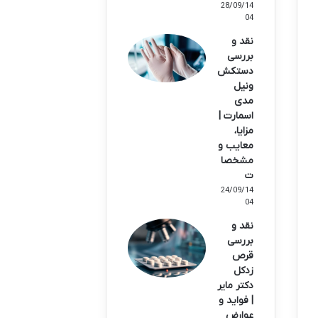
28/09/14
04
نقد و
بررسی
دستکش
ونیل
مدی
اسمارت |
مزایا،
معایب و
مشخصا
ت
24/09/14
04
نقد و
بررسی
قرص
زدکل
دکتر مایر
| فواید و
عوارض