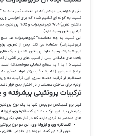
یکی از مهمترین عواملی که در انتخاب گینر باید ب
نسبت به گونه ای تنظیم شده که برای افزایش وزن و 
گرم پروتئین وجود دارد).
این نسبت به چه معناست؟ کربوهیدرات ها، منبع 
کربوهیدرات) استفاده می کند. پس از تمرین، برای
کربوهیدرات وجود دارد. پروتئین ها نیز بلوک ها
بافت های عضلانی پس از آسیب های ریز ناشی از تم
نسبت 1.5 به 1 به معنای تعادلی هوشمندا
ترشح انسولین (که به جذب بهتر مواد مغذی به سل
مستقیم از فرآیند عضله سازی. این ترکیب، به ورزش
اولیه برای ساختن عضلات را در اختیار بدن قرار دهد.
ترکیبات پروتئینی پیشرفته و
گینر پرو کمپلکس دوبیس تنها به یک نوع پروتئین ا
بهره می برد. این ترکیب شامل
کنسانتره وی، ایزوله
های منحصر به فردی دارند که در کنار هم، یک پروفای
کنسانتره وی و ایزوله وی:
این دو نوع پروتئین
خون آزاد می کنند. ایزوله وی خلوص بالاتری د