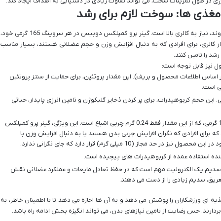
نرژی در طول تمرینات سخت، می تواند تفاوت زیادی در دستیابی به اهداف ایجاد کند.
مغذی ها: سوخت لازم برای رشد
 نیاز به کالری بالا است. گینر پرو کمپلکس دوبیس در هر سروینگ 165 گرمی خود،
ار کالری، برای افرادی که به دنبال افزایش وزن و حجم عضلانی هستند، بسیار مناسب
رشد را تامین کنند.
ل نیز قابل توجه است:
هر سروینگ 165 گرمی (بر اساس اطلاعات محصول و بریف). این مقدار پروتئین، برای حمایت از سنتز پروتئین
ی است.
 در هر سروینگ 165 گرمی. این حجم کربوهیدرات، برای پر کردن ذخایر گلیکوژن و تامین انرژی پایدار، حیاتی
تنها 1.23 گرم چربی در هر سروینگ 165 گرمی، که از این مقدار فقط 0.24 گرم چربی اشباع است. این ویژگی، گینر پرو کمپلکس
ه برای افرادی که نگران افزایش چربی بدن هستند یا به دنبال افزایش وزن با
مجاز (10 میلی گرم) قرار دارد که جای نگرانی ندارد.
گ. سدیم یک الکترولیت مهم است که در حفظ تعادل مایعات و عملکرد عضلانی نقش
عریق، سدیم زیادی را از دست می دهند.
ه ای ورزشکاران را پوشش می دهد و به آن ها اجازه می دهد تا با اطمینان خاطر، به
رند. حس رضایت از تامین نیازهای بدن، می تواند انگیزه بخش ادامه راه باشد.