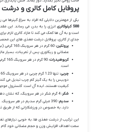
حالت روحی تاثیر بگذارد، دور بماند. حس پایداری ا
پروفایل کامل کالری و درشت 
یکی از مهمترین دلایلی که افراد به سراغ گینرها می روند،
588 کیلوکالری
انرژی را به بدن می رساند. این مقد
است و به آن ها کمک می کند تا مازاد کالری لازم برای 
جدای از کالری، پروفایل درشت مغذی های این محصو
پروتئین:
60 گرم در 
عضلانی و ریکاوری پس از تمرینات، بسیار عال
کربوهیدرات:
90 گرم
است.
چربی:
دوبیس را به یک گینر کم چرب تبدیل می کند ک
کیفیت هستند، ایده آل است. کلسترول موجود در این محصول نیز در حد 
شکر:
4 گرم شکر در هر سروینگ، که نشان دهنده استفاده عمده از کربوهیدرات های پیچیده است.
سدیم:
390 میلی گرم سدیم در هر سروین
دارد، به خصوص در ورزشکارانی که از طریق ت
این ترکیب از درشت مغذی ها، به خوبی نیازهای تغذی
سمت اهداف افزایش وزن و حجم عضلانی خود گام بردا