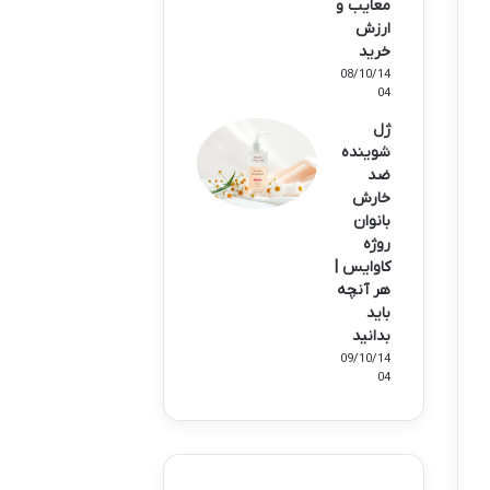
معایب و
ارزش
خرید
08/10/14
04
ژل
شوینده
ضد
خارش
بانوان
روژه
کاوایس |
هر آنچه
باید
بدانید
09/10/14
04