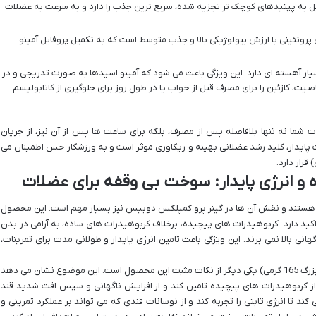
بل به پپتیدهای کوچک تر تجزیه شده، سریع ترین جذب را دارد و به سرعت به عضلات
پروتئینی با ارزش بیولوژیکی بالا و جذب متوسط است که به تکمیل پروفایل آمینو
ر آهسته ای دارد. این ویژگی باعث می شود که آمینو اسیدها به صورت تدریجی و در
ت، کازئین را برای مصرف قبل از خواب یا در طول روز برای جلوگیری از کاتابولیسم
 شما نه تنها بلافاصله پس از مصرف، بلکه برای ساعت ها پس از آن نیز، از جریان
 پایدار، کلید رشد عضلانی بهینه و ریکاوری موثر است و به ورزشکار حس اطمینان می
رار دارد.
 و انرژی پایدار: سوخت بی وقفه برای عضلات
هستند و نقش آن ها در گینر پرو کمپلکس دوبیس نیز بسیار مهم است. این محصول
کید دارد. کربوهیدرات های پیچیده، برخلاف کربوهیدرات های ساده، به آرامی در بدن
 بالا نمی برند. این ویژگی باعث تامین انرژی پایدار و طولانی مدت برای تمرینات،
مقدار بسیار پایین شکر (تنها 4 گرم در هر سروینگ بزرگ 165 گرمی) یکی دیگر از نکات مثبت این محصول است. این موضوع نشان می دهد
از کربوهیدرات های پیچیده تامین کند و از افزایش ناگهانی و سپس افت شدید قند
ند تا انرژی ثابتی را تجربه کند و از نوسانات قندی که می تواند بر عملکرد تمرینی و