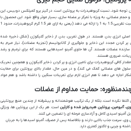
ه آن توجه شود، نسبت کربوهیدرات به پروتئین است. در گینر پرو کمپلکس دوبیس، این
حجم عضلانی، به ویژه با تمرکز بر عضله سازی، بسیار موثر واقع شود. این محصول با
داشتن تقریباً 54% کربوهیدرات و 32% پروتئین، نسبت تقریبی 1.5 به 1 را ارائه می دهد (یعنی به ازای هر 1.5 گرم کربوهیدرات، حدود 1
اصلی انرژی بدن هستند. در طول تمرین، بدن از ذخایر گلیکوژن (شکل ذخیره شده
 پر کردن مجدد این ذخایر و جلوگیری از کاتابولیسم (تجزیه عضلات)، نیاز مبرم به
ی سازنده عضلات هستند. آن ها حاوی آمینو اسیدهایی هستند که برای ترمیم و رشد
رینات، ضروری هستند.
نه است: مقدار کافی کربوهیدرات برای تامین انرژی و پر کردن ذخایر گلیکوژن و همچنین تحریک
ول های عضلانی کمک می کند)، و در عین حال، مقدار بالای پروتئین برای حمایت
کار اجازه می دهد تا هم انرژی لازم برای تمرینات سنگین را داشته باشد و هم مواد
 چندمنظوره: حمایت مداوم از عضلات
کتفا نکرده است، بلکه از یک ترکیب هوشمندانه و پیشرفته از چندین منبع پروتئینی
 وی، آلبومین، پروتئین هیدرولیز شده و کازئین
است. هر یک از این پروتئین ها، ویژگی
ل آمینو اسیدی کامل و آزادسازی مرحله ای را تضمین می کنند.
 وی، سرعت جذب بالایی دارند و بلافاصله پس از مصرف، آمینو اسیدها را به جریان
اشته و چربی و لاکتوز کمتری دارد.