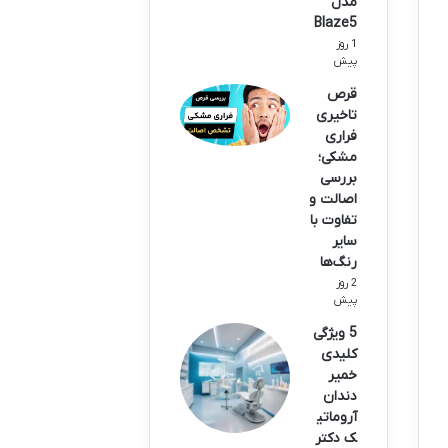
مدل
Blaze5
1 روز
پیش
قرص
تاخیری
فراری
مشکی؛
بررسی
اصالت و
تفاوت با
سایر
رنگ‌ها
2 روز
پیش
5 ویژگی
کلیدی
خمیر
دندان
آروماتی
ک دکتر