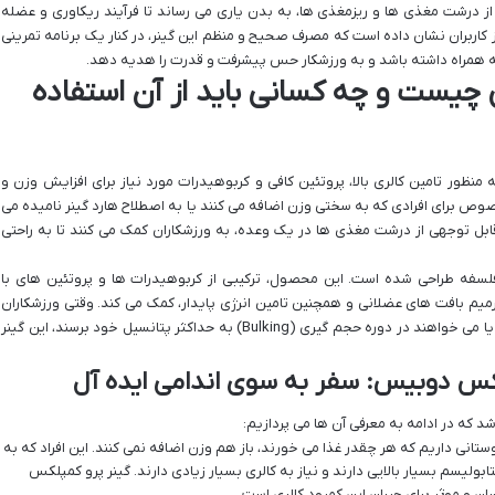
از درشت مغذی ها و ریزمغذی ها، به بدن یاری می رساند تا فرآیند ریکاوری و عضله
 کاربران نشان داده است که مصرف صحیح و منظم این گینر، در کنار یک برنامه تمرینی
به همراه داشته باشد و به ورزشکار حس پیشرفت و قدرت را هدیه دهد.
چیست و چه کسانی باید از آن استفاده
نظور تامین کالری بالا، پروتئین کافی و کربوهیدرات مورد نیاز برای افزایش وزن و
ص برای افرادی که به سختی وزن اضافه می کنند یا به اصطلاح هارد گینر نامیده می
 قابل توجهی از درشت مغذی ها در یک وعده، به ورزشکاران کمک می کنند تا به راحتی
لسفه طراحی شده است. این محصول، ترکیبی از کربوهیدرات ها و پروتئین های با
میم بافت های عضلانی و همچنین تامین انرژی پایدار، کمک می کند. وقتی ورزشکاران
به دنبال راهی برای عبور از فلات وزنی خود هستند، یا می خواهند در دوره حجم گیری (Bulking) به حداکثر پتانسیل خود برسند، این گینر
کس دوبیس: سفر به سوی اندامی ایده آل
شد که در ادامه به معرفی آن ها می پردازیم:
ستانی داریم که هر چقدر غذا می خورند، باز هم وزن اضافه نمی کنند. این افراد که به
بولیسم بسیار بالایی دارند و نیاز به کالری بسیار زیادی دارند. گینر پرو کمپلکس
ان و موثر برای جبران این کمبود کالری است.