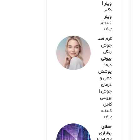
ویلر |
دکتر
ویلر
2 هفته
پیش
کرم ضد
جوش
رنگی
بیوتی
درما:
پوشش
دهی و
درمان
جوش |
بررسی
کامل
3 هفته
پیش
خطای
برقراری
ارتباط با