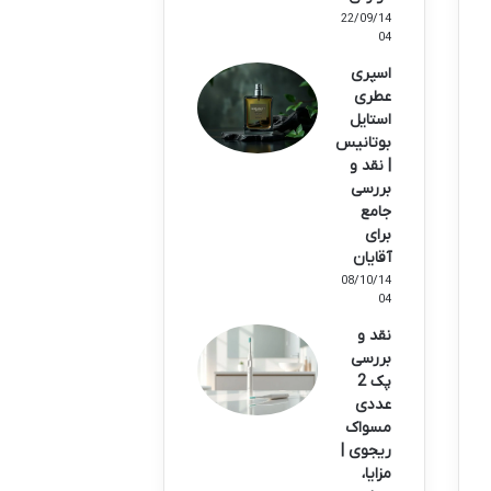
22/09/14
04
اسپری
عطری
استایل
بوتانیس
| نقد و
بررسی
جامع
برای
آقایان
08/10/14
04
نقد و
بررسی
پک 2
عددی
مسواک
ریجوی |
مزایا،