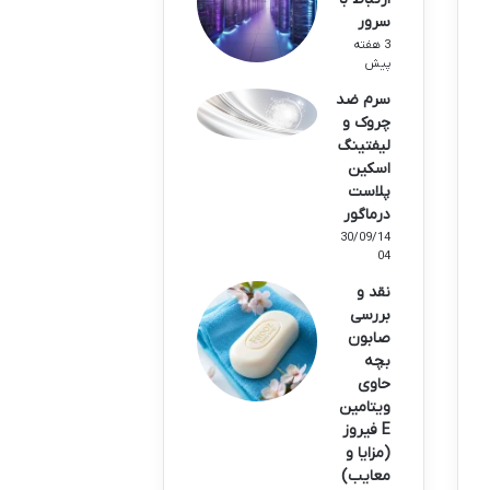
سرور
3 هفته
پیش
سرم ضد
چروک و
لیفتینگ
اسکین
پلاست
درماگور
30/09/14
04
نقد و
بررسی
صابون
بچه
حاوی
ویتامین
E فیروز
(مزایا و
معایب)