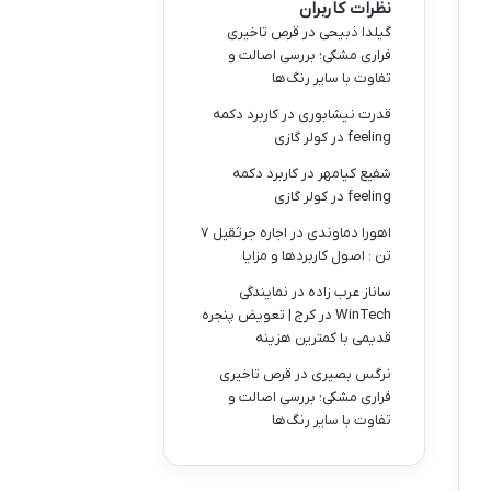
نظرات کاربران
گیلدا ذبیحی
در
قرص تاخیری
فراری مشکی؛ بررسی اصالت و
تفاوت با سایر رنگ‌ها
قدرت نیشابوری
در
کاربرد دکمه
feeling در کولر گازی
شفیع کیامهر
در
کاربرد دکمه
feeling در کولر گازی
اهورا دماوندی
در
اجاره جرثقیل ۷
تن : اصول کاربردها و مزایا
ساناز عرب زاده
در
نمایندگی
WinTech در کرج | تعویض پنجره
قدیمی با کمترین هزینه
نرگس بصیری
در
قرص تاخیری
فراری مشکی؛ بررسی اصالت و
تفاوت با سایر رنگ‌ها