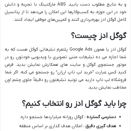
و به نتایج مطلوب دست یابید. ABS مارکتینگ با تجربه و دانش
خود در این حوزه، به کسب‌وکارها این امکان را می‌دهد تا از پتانسیل
کامل گوگل ادز بهره‌برداری کنند و کمپین‌های موفقی ایجاد کنند.
گوگل ادز چیست؟
گوگل ادز یا همون Google Ads پلتفرم تبلیغاتی گوگل هست که به
شما اجازه می ده تبلیغات متنی تصویری یا ویدیویی خودتون رو در
موتور جستجوی گوگل و سایت های همکارش نمایش بدید. فرض
کنید کسی عبارت “خرید لپ تاپ ارزان” رو جستجو می کنه. اگر شما
فروشگاه لپ تاپ دارید می تونید تبلیغتون رو دقیقاً جلوی چشم اون
مخاطب نمایش بدید.
چرا باید گوگل ادز رو انتخاب کنیم؟
دسترسی گسترده
: گوگل روزانه میلیاردها جستجو داره.
هدف گیری دقیق
: امکان هدف گذاری بر اساس منطقه