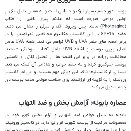
پوست دور چشم بسیار نازک و حساس است و به همین دلیل، یکی از
اولین نواحی صورت است که علائم پیری ناشی از آفتاب
(Photoaging) مانند چین وچروک، لک و تیرگی را نشان می دهد.
حضور SPF15 در این کانسیلر، مکانیزم محافظتی قدرتمندی را در
برابر اشعه های مضر UVA و UVB فراهم می کند. اشعه UVA عامل
اصلی پیری پوست و اشعه UVB عامل آفتاب سوختگی هستند.
محافظت روزانه در برابر این اشعه ها، از تحلیل کلاژن و الاستین
پوست جلوگیری کرده و به حفظ جوانی و شادابی آن کمک می کند.
بسیاری از کانسیلرها فاقد این ویژگی مهم هستند، و این امر کانسیلر
ورونیک را به گزینه ای ارزشمند برای سلامت طولانی مدت پوست دور
چشم تبدیل می کند.
عصاره بابونه: آرامش بخش و ضد التهاب
بابونه به دلیل خواص ضد التهابی و آرام بخش قوی خود، در
محصولات مراقبت از پوست شهرت فراوانی دارد. در کانسیلر ورونیک،
عصاره بابونه نقش حیاتی در کاهش قرمزی و تسکین پوست حساس