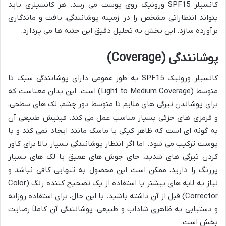
کانسیلر SPF15 ورونیک روی پوست می رسد. هر کانسیلری باید
بتواند انتظاراتی مشخص را در زمینه پوشانندگی، بافت و ماندگاری
برآورده سازد. این بخش به تحلیل دقیق این جنبه ها می پردازد.
پوشانندگی (Coverage)
کانسیلر ورونیک SPF15 به طور عمومی دارای پوشانندگی سبک تا
متوسط (Light to Medium Coverage) است. این بدان معناست که
برای پوشاندن تیرگی های ملایم تا متوسط دور چشم، لک های سطحی،
و قرمزی های جزئی بسیار مناسب عمل می کند. فینیش طبیعی آن
به گونه ای است که ظاهر کیکی یا ماسک مانند ایجاد نمی کند و با
پوست ترکیب می شود. اما اگر انتظار پوشانندگی بسیار بالا برای کاور
کردن تیرگی های شدید، جای جوش های عمیق یا لک های بسیار
پررنگ را دارید، ممکن است این محصول به تنهایی کافی نباشد و
نیاز به لایه های بیشتر یا استفاده از یک تصحیح کننده رنگ (Color
Corrector) قبل از آن داشته باشید. با این حال، برای استفاده روزانه
و دستیابی به ظاهری شاداب و طبیعی، پوشانندگی آن کاملاً رضایت
بخش است.