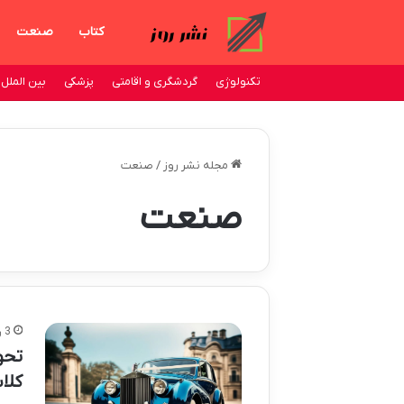
کتاب
صنعت
تکنولوژی
گردشگری و اقامتی
پزشکی
بین الملل
مجله نشر روز
/
صنعت
صنعت
3 روز پیش
تحو
کلا