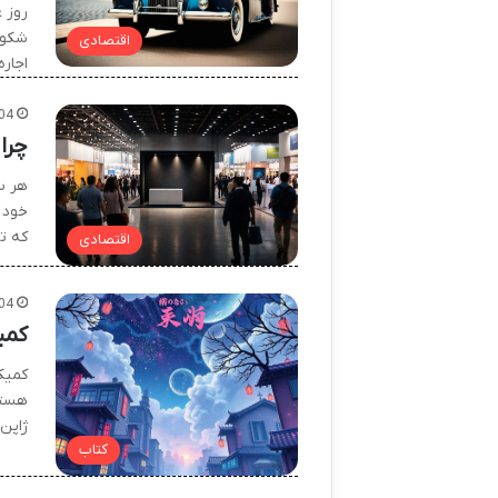
روز 
شکوه
اقتصادی
اجار
04
چرا
هر س
خود د
که ت
اقتصادی
04
کمی
کمیک
هستن
ژاپن
کتاب