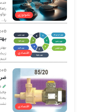
خدما
راهک
نوآو
تکنولوژی
را…
04
بهت
بهتری
اقتصادی
زیبای
انتخ
04
ضرو
ضر
چالش
به‌د
نشت 
اقتصادی