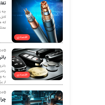
تفا
عملک
اقتصادی
04
بات
باتر
راحت
اقتصادی
از پر
04
چرا