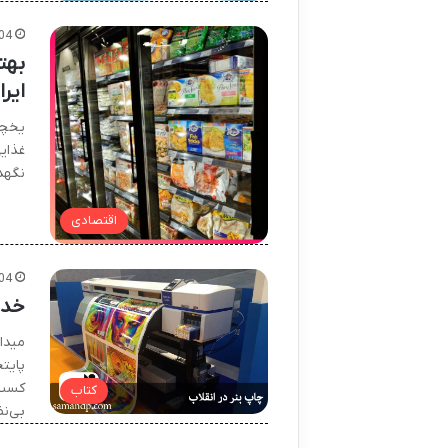
04
بهت
ایرا
یخچا
غذای
نگهدا
اقتصادی
04
خدم
میدا
پایت
کسب‌
کتاب
بی‌ن