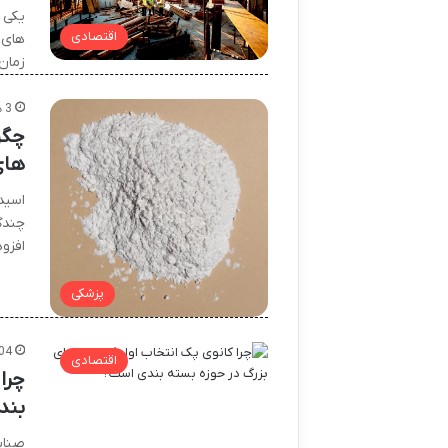
یکی 
اقتصادی
های 
زمان
3 هفته پیش
های
چندگا
افزو
پزشکی
04
اقتصادی
چرا
بند
صنای