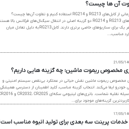
وت آن ها چیست؟
چه زمانی از کابل‌های RG213 و RG214 استفاده کنیم و تفاوت آن‌ها چیست؟
کابل‌های RG213 و RG214 دو گزینه اصلی در انتقال سیگنال‌های فرکانس بالا هست
که هر یک برای سناریوهای خاصی برتری دارند. کابل RG213 به دلیل تعادل میان
رد مناسب،…
21/05/14
ری مخصوص ریموت ماشین؛ چه گزینه هایی داریم؟
ی مخصوص ریموت ماشین نقش حیاتی در عملکرد بی‌نقص سیستم امنیتی و
ی خودرو ایفا می‌کند. انتخاب گزینه‌ مناسب، کلید اطمینان از دسترسی همیشگی
به وسیله نقلیه شماست. باتری‌های لیتیومی سکه‌ای CR2032، CR2025 و
کاربردترین گزینه‌های موجود برای…
17/05/14
 خدمات پرینت سه بعدی برای تولید انبوه مناسب است؟