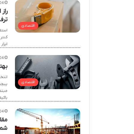
04
راز
ترف
اقتصادی
استف
کنتر
ابزا
04
بهت
انتخ
اقتصادی
پیچید
مبتدی
باکی
04
مقا
شما