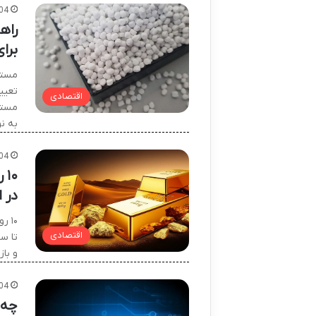
04
راه
برا
مستر
تعیین
اقتصادی
مستر
به ن
04
۱۰
در 
۱۰ 
اقتصادی
تا سو
و با
04