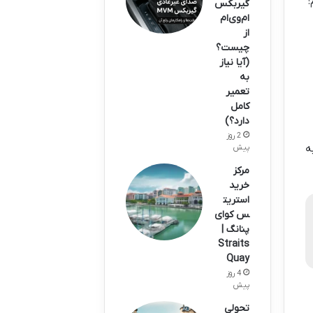
:
گیربکس
ام‌وی‌ام
از
چیست؟
(آیا نیاز
به
تعمیر
کامل
دارد؟)
2 روز
ه
پیش
مرکز
خرید
استریت
س کوای
پنانگ |
Straits
Quay
4 روز
پیش
تحولی