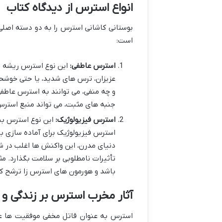
انواع استرس از دیدگاه کتاب
بوستانی کاشانی استرس را به دو دسته اص
است:
استرس عاطفی:
این نوع استرس ریشه در
عزیزان، ترس های شدید، یا حتی خوشحا
و چه منفی، می توانند به استرس عاطفی
جنبه های مثبت، می تواند منبع استر
استرس فیزیولوژیک:
این نوع استرس بیش
استرس فیزیولوژیک برای آماده سازی بدن
دنیای مدرن، این واکنش ها اغلب در شر
تأثیرات نامطلوبی بر سلامت بگذارد. مث
باشد و هورمون های استرس زا ترشح ک
آثار مخرب استرس بر زندگی و
استرس به عنوان قاتل مخفی موفقیت ها عنو