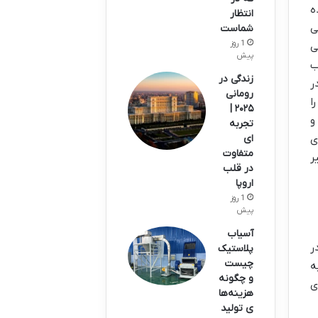
ه
انتظار
ی
شماست
1 روز
ی
پیش
ب
زندگی در
ر
رومانی
ا
۲۰۲۵ |
و
تجربه
ی
ای
متفاوت
ر
در قلب
اروپا
1 روز
پیش
آسیاب
ر
پلاستیک
چیست
ه
و چگونه
ی
هزینه‌ها
ی تولید