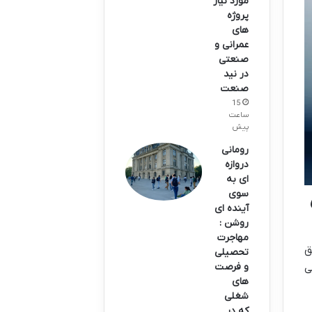
مورد نیاز
پروژه
های
عمرانی و
صنعتی
در نید
صنعت
15
ساعت
پیش
رومانی
دروازه
ای به
سوی
آینده ای
روشن :
مهاجرت
ق
تحصیلی
و فرصت
ی
های
شغلی
که در