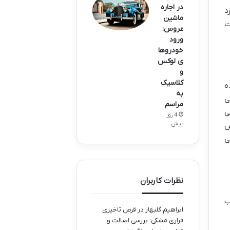
در اجاره
د
ماشین
ت
عروس:
ورود
خودروها
ی لوکس
و
کلاسیک
ه
به
ی
مراسم
ی
4 روز
پیش
س
ی
نظرات کاربران
ب
ابراهیم گلبهار
در
قرص تاخیری
فراری مشکی؛ بررسی اصالت و