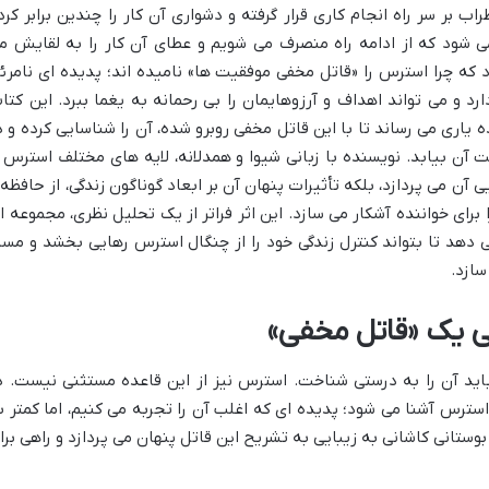
ب بر سر راه انجام کاری قرار گرفته و دشواری آن کار را چندین برابر کرد
ی شود که از ادامه راه منصرف می شویم و عطای آن کار را به لقایش م
 که چرا استرس را «قاتل مخفی موفقیت ها» نامیده اند؛ پدیده ای نامرئ
 و می تواند اهداف و آرزوهایمان را بی رحمانه به یغما ببرد. این کتا
 یاری می رساند تا با این قاتل مخفی روبرو شده، آن را شناسایی کرده و د
ت آن بیابد. نویسنده با زبانی شیوا و همدلانه، لایه های مختلف استرس ر
 آن می پردازد، بلکه تأثیرات پنهان آن بر ابعاد گوناگون زندگی، از حافظه 
 برای خواننده آشکار می سازد. این اثر فراتر از یک تحلیل نظری، مجموعه ا
می دهد تا بتواند کنترل زندگی خود را از چنگال استرس رهایی بخشد و مسی
سازد.
ی یک «قاتل مخفی»
باید آن را به درستی شناخت. استرس نیز از این قاعده مستثنی نیست. د
سترس آشنا می شود؛ پدیده ای که اغلب آن را تجربه می کنیم، اما کمتر ب
ستانی کاشانی به زیبایی به تشریح این قاتل پنهان می پردازد و راهی برا