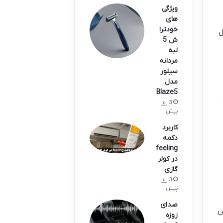
ویژگی
های
خودترا
ل
ش 5
لبه
مردانه
سیلور
مدل
Blaze5
3 روز
پیش
کاربرد
دکمه
feeling
در کولر
گازی
3 روز
پیش
صدای
س
زوزه