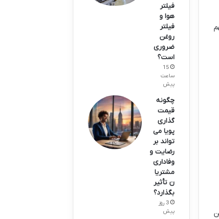
فیلتر
هوا و
فیلتر
م
روغن
ضروری
است؟
15
ساعت
پیش
چگونه
قیمت
گذاری
پویا می
تواند بر
رضایت و
وفاداری
مشتریا
ن تأثیر
بگذارد؟
3 روز
پیش
ن