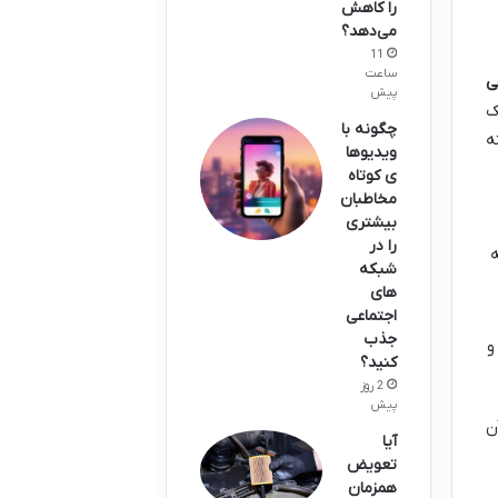
را کاهش
می‌دهد؟
11
ساعت
ی
پیش
ک
چگونه با
ه
ویدیوها
ی کوتاه
مخاطبان
بیشتری
را در
ه
شبکه
های
اجتماعی
جذب
و
کنید؟
2 روز
پیش
ن
آیا
تعویض
همزمان